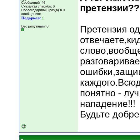
Сообщений: 46
претензии???
Сказал(а) спасибо: 0
Поблагодарили 0 раз(а) в 0
сообщениях
Подарков:
1
Претензия од
Вес репутации:
0
отвечаете,ки
слово,вообще
разговаривае
ошибки,защищ
каждого.Всюд
понятно - лу
нападение!!!
Будьте добрее