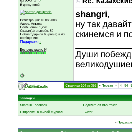
Re: Казахские
В доску свой
shangri
,
Регистрация: 10.08.2008
ну так давай
Адрес: Астана
Сообщений: 1,270
Сказал(а) спасибо: 59
скинемся и п
Поблагодарили 65 раз(а) в 46
сообщениях
___________
Подарков:
2
Вес репутации:
94
Души побежд
великодушие
Страница 104 из 392
«
Первая
<
4
54
Закладки
Share in Facebook
Поделиться ВКонтакте
Отправить в Живой Журнал!
Twitter
«
Предыду