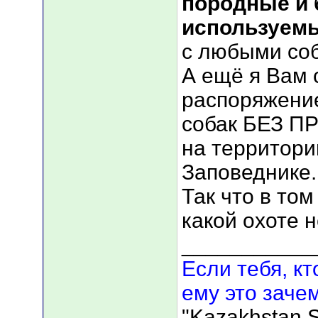
породные и 
используемы
с любыми соб
А ещё я Вам 
распоряжение
собак БЕЗ 
на территории
Заповеднике.
Так что в том
какой охоте н
___________
Если тебя, кт
ему это зачем
"Kazakhstan S