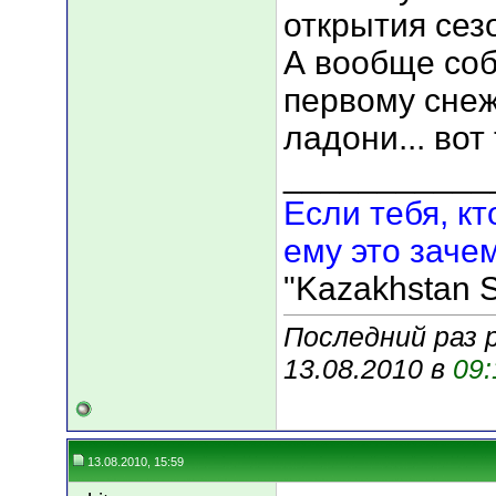
открытия сезо
А вообще соб
первому снежо
ладони... вот
___________
Если тебя, кт
ему это зачем
"Kazakhstan S
Последний раз р
13.08.2010 в
09:
13.08.2010, 15:59