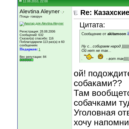
12.08.2010, 22:00
Alevtina Aleyner
Re: Казахские
Птица- говорун
Цитата:
Регистрация: 28.08.2006
Сообщение от
akitamoon
Сообщений: 632
Сказал(а) спасибо: 116
Поблагодарили 113 раз(а) в 60
сообщениях
Ну с...собираем народ ))))))))
Подарков:
1
Ой нет не так...
Вес репутации:
84
.
- вот так)))))
ой! подождит
собаками??
Там вообщето
собачками туд
Уголовная от
хочу напомни