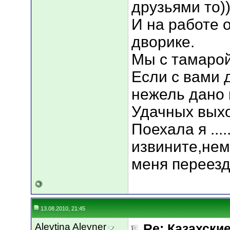
друзьями то))
И на работе 
дворике.
Мы с тамарой
Если с вами да
нежель дано 
Удачных вых
Поехала я ....
извините,нем
меня переезд
13.08.2010, 21:45
Alevtina Aleyner
Re: Казахские