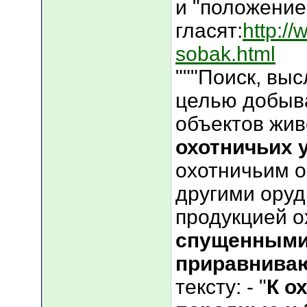
и "положение
гласят:
http://
sobak.html
"""Поиск, вы
целью добыв
объектов жив
охотничьих 
охотничьим 
другими оруд
продукцией о
спущенными
приравниваю
тексту: - "
К о