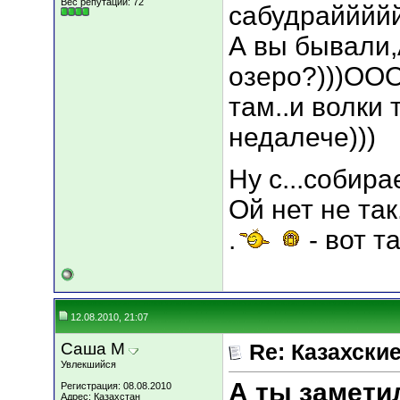
Вес репутации:
72
сабудрайййй
А вы бывали,
озеро?)))ООО
там..и волки т
недалече)))
Ну с...собирае
Ой нет не так.
.
- вот та
12.08.2010, 21:07
Саша М
Re: Казахские
Увлекшийся
А ты замети
Регистрация: 08.08.2010
Адрес: Казахстан