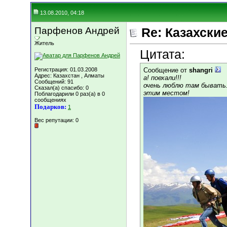
13.08.2010, 04:18
Парфенов Андрей
Re: Казахские
Житель
Цитата:
Регистрация: 01.03.2008
Сообщение от
shangri
Адрес: Казахстан , Алматы
а! поехали!!!
Сообщений: 91
очень люблю там бывать..
Сказал(а) спасибо: 0
этим местом!
Поблагодарили 0 раз(а) в 0
сообщениях
Подарков:
1
Вес репутации:
0