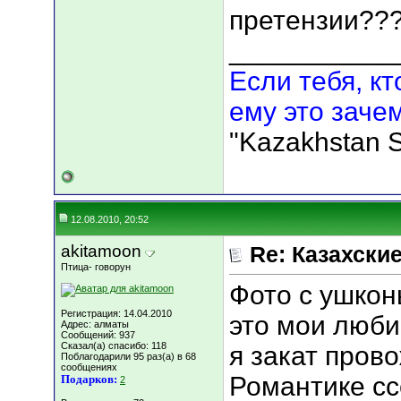
претензии??
___________
Если тебя, кт
ему это зачем
"Kazakhstan S
12.08.2010, 20:52
akitamoon
Re: Казахские
Птица- говорун
Фото с ушко
Регистрация: 14.04.2010
это мои люб
Адрес: алматы
Сообщений: 937
Сказал(а) спасибо: 118
я закат пров
Поблагодарили 95 раз(а) в 68
сообщениях
Романтике сс
Подарков:
2