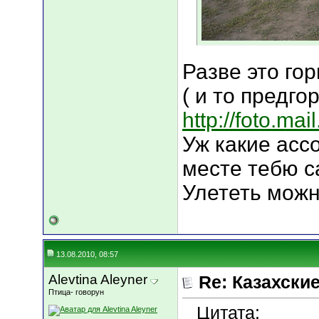
Разве это го
( и то предго
http://foto.mai
Уж какие асс
месте тебю с
Улететь можн
13.08.2010, 08:57
Alevtina Aleyner
Re: Казахские
Птица- говорун
Цитата: