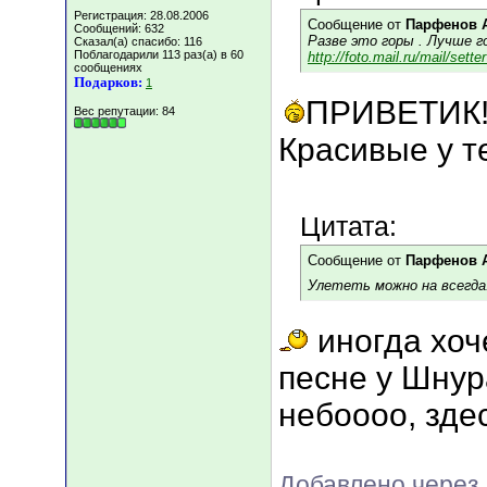
Регистрация: 28.08.2006
Сообщение от
Парфенов 
Сообщений: 632
Разве это горы . Лучше г
Сказал(а) спасибо: 116
Поблагодарили 113 раз(а) в 60
http://foto.mail.ru/mail/sett
сообщениях
Подарков:
1
ПРИВЕТИК
Вес репутации:
84
Красивые у те
Цитата:
Сообщение от
Парфенов 
Улететь можно на всегда
иногда хоче
песне у Шнура
небоооо, зде
Добавлено через 