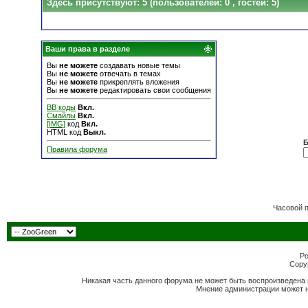
Здесь присутствуют: 5
(пользователей: 0 , гостей: 5)
Ваши права в разделе
Вы
не можете
создавать новые темы
Вы
не можете
отвечать в темах
Вы
не можете
прикреплять вложения
Вы
не можете
редактировать свои сообщения
BB коды
Вкл.
Смайлы
Вкл.
[IMG]
код
Вкл.
HTML код
Выкл.
Б
Правила форума
Часовой 
Po
Copyr
Никакая часть данного форума не может быть воспроизведена 
Мнение администрации может н