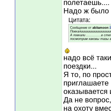
полетаешь....
Надо ж было у
Цитата:
Сообщение от
akitamoon
Поехалиииииииииииииииии
А поехали ...............в ст
посмотрим каковы тазы в
надо всё так
поездки...
Я то, по про
приглашаете 
оказывается 
Да не вопрос
на охоту вме