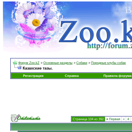
Форум Zoo.kZ
>
Основные разделы
>
Собаки
>
Породные клубы собак
Казахские тазы.
Регистрация
Справка
Правила форума
Страница 104 из 392
«
Первая
<
4