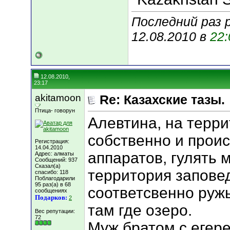
Последний раз р
12.08.2010 в
22:
12.08.2010,
23:17
akitamoon
Re: Казахские тазы.
Птица- говорун
Алевтина, на терри
собственно и проис
Регистрация:
14.04.2010
аппаратов, гулять 
Адрес: алматы
Сообщений: 937
Сказал(а)
территория заповед
спасибо: 118
Поблагодарили
95 раз(а) в 68
соответсвенно ружь
сообщениях
Подарков:
2
там где озеро.
Вес репутации:
72
Муж братом с егер