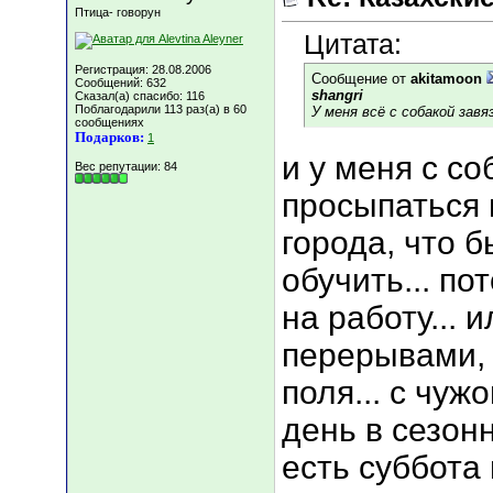
Птица- говорун
Цитата:
Регистрация: 28.08.2006
Сообщение от
akitamoon
Сообщений: 632
shangri
Сказал(а) спасибо: 116
Поблагодарили 113 раз(а) в 60
У меня всё с собакой завяз
сообщениях
Подарков:
1
и у меня с со
Вес репутации:
84
просыпаться в
города, что 
обучить... по
на работу... 
перерывами, д
поля... с чуж
день в сезонн
есть суббота 