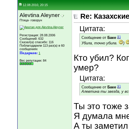
12.08.2010, 20:15
Alevtina Aleyner
Re: Казахские
Птица- говорун
Цитата:
Регистрация: 28.08.2006
Сообщение от
Баке
Сообщений: 632
Сказал(а) спасибо: 116
Убила, точно убила.
)
Поблагодарили 113 раз(а) в 60
сообщениях
Подарков:
1
Кто убил? Ко
Вес репутации:
84
умер?
Цитата:
Сообщение от
Баке
Алевтина ты звезда, у вс
Ты это тоже 
Я думала мне 
А ты заметил