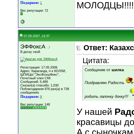
Подарков:
МОЛОДЦЫ!!!!!!!
1
Вес репутации:
72
07.09.2007, 14:37
ЭФФоксА
Ответ: Казахс
В доску свой
Цитата:
Регистрация: 17.05.2006
Сообщение от
шилка
Адрес: Караганда, п-к КОЛЛИ,
ШПИЦЫ "ЭксФлэшФокс",
Почетный член СКК
Сообщений: 5,489
Поздравляю Радость
Сказал(а) спасибо: 1,030
Поблагодарили 976 раз(а) в 738
сообщениях
Подарков:
родить лапочку дочку!!!
9
Вес репутации:
148
У нашей
Рад
красавицы до
А с сыночкам