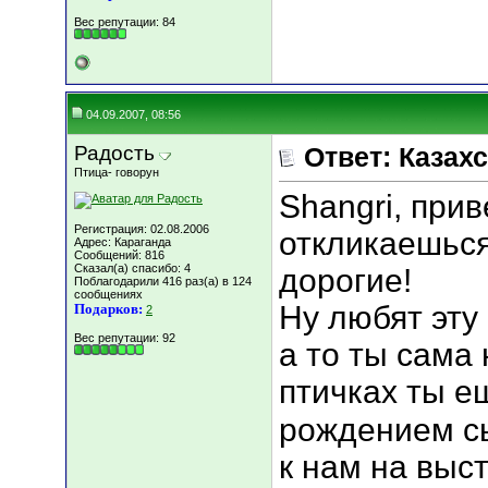
Вес репутации:
84
04.09.2007, 08:56
Радость
Ответ: Казахс
Птица- говорун
Shangri, прив
Регистрация: 02.08.2006
откликаешься
Адрес: Караганда
Сообщений: 816
Сказал(а) спасибо: 4
дорогие!
Поблагодарили 416 раз(а) в 124
сообщениях
Ну любят эту
Подарков:
2
Вес репутации:
92
а то ты сама 
птичках ты е
рождением 
к нам на выст