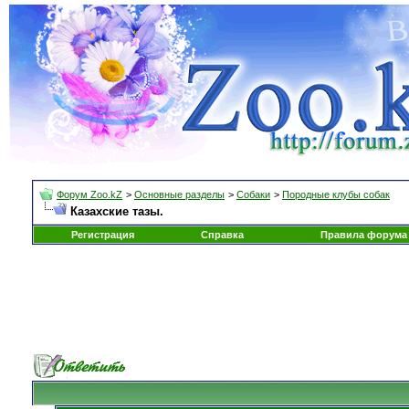
Форум Zoo.kZ
>
Основные разделы
>
Собаки
>
Породные клубы собак
Казахские тазы.
Регистрация
Справка
Правила форума