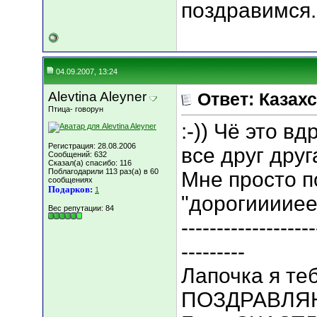
поздравимся.
04.09.2007, 13:24
Alevtina Aleyner
Ответ: Казахс
Птица- говорун
:-)) Чё это вд
Регистрация: 28.08.2006
все друг друг
Сообщений: 632
Сказал(а) спасибо: 116
Поблагодарили 113 раз(а) в 60
Мне просто 
сообщениях
Подарков:
1
"дорогииииее
Вес репутации:
84
-------------------
---------
Лапочка я теб
ПОЗДРАВЛЯЮ