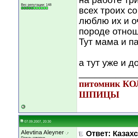
Вес репутации:
148
всех троих с
люблю их и о
породе отнош
Тут мама и п
а тут уже и д
___________
питомник К
ШПИЦЫ
07.09.2007, 20:30
Alevtina Aleyner
Ответ: Казахс
Птица- говорун