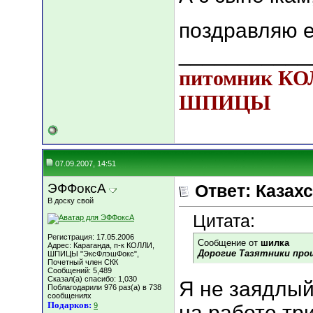
поздравляю 
___________
питомник К
ШПИЦЫ
07.09.2007, 14:51
ЭФФоксА
Ответ: Казахс
В доску свой
Цитата:
Регистрация: 17.05.2006
Сообщение от
шилка
Адрес: Караганда, п-к КОЛЛИ,
Дорогие Тазятники прош
ШПИЦЫ "ЭксФлэшФокс",
Почетный член СКК
Сообщений: 5,489
Сказал(а) спасибо: 1,030
Я не заядлый
Поблагодарили 976 раз(а) в 738
сообщениях
Подарков:
9
на работе три