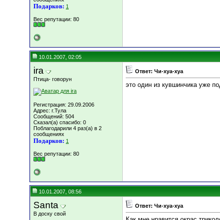
Подарков:
1
Вес репутации:
80
10.01.2007, 02:05
ira
Ответ: Чи-хуа-хуа
Птица- говорун
это один из кувшинчика уже п
Регистрация: 29.09.2006
Адрес: г.Тула
Сообщений: 504
Сказал(а) спасибо: 0
Поблагодарили 4 раз(а) в 2
сообщениях
Подарков:
1
Вес репутации:
80
10.01.2007, 08:56
Santa
Ответ: Чи-хуа-хуа
В доску свой
Как мне нравится окрас трикол