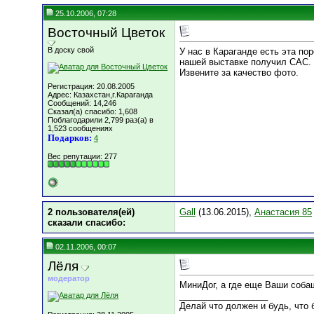
25.10.2006, 07:28
Восточный Цветок
В доску свой
У нас в Караганде есть эта по
нашей выставке получил САС.
Извените за качество фото.
Регистрация: 20.08.2005
Адрес: Казахстан,г.Караганда
Сообщений: 14,246
Сказал(а) спасибо: 1,608
Поблагодарили 2,799 раз(а) в
1,523 сообщениях
Подарков:
4
Вес репутации:
277
2 пользователя(ей)
Gall
(13.06.2015),
Анастасия 85
сказали cпасибо:
02.11.2006, 00:07
Лёля
модератор
МиниДог, а где еще Ваши собаш
__________________
Делай что должен и будь, что б