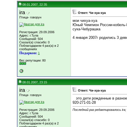
08.01.2007, 22:35
ira
Ответ: Чи-хуа-хуа
Птица- говорун
мои чихуа-хуа
Юный Чемпион России-кобель-
сука-Чебурашка
Регистрация: 29.09.2006
Адрес: г.Тула
4 января 2007г родились 3 дев
Сообщений: 504
Сказал(а) спасибо: 0
Поблагодарили 4 раз(а) в 2
сообщениях
Подарков:
1
Вес репутации:
80
08.01.2007, 23:15
ira
Ответ: Чи-хуа-хуа
Птица- говорун
это дети рожденные в разное 
920-271-01-28
Регистрация: 29.09.2006
Последний раз редактировалось ira;
Адрес: г.Тула
Сообщений: 504
Сказал(а) спасибо: 0
Поблагодарили 4 раз(а) в 2
сообщениях