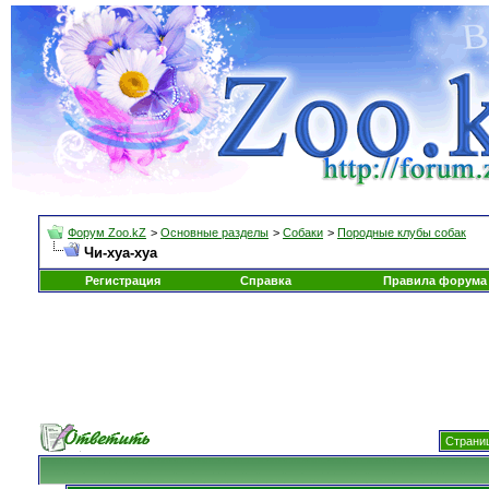
Форум Zoo.kZ
>
Основные разделы
>
Собаки
>
Породные клубы собак
Чи-хуа-хуа
Регистрация
Справка
Правила форума
Страниц