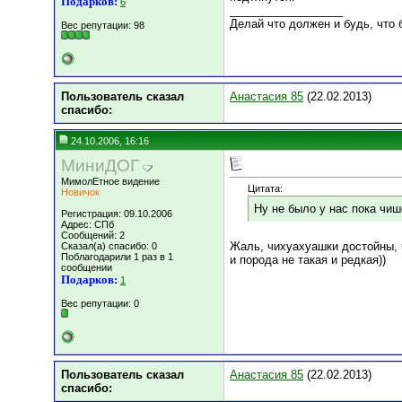
Подарков:
6
__________________
Делай что должен и будь, что б
Вес репутации:
98
Пользователь сказал
Анастасия 85
(22.02.2013)
cпасибо:
24.10.2006, 16:16
МиниДОГ
МимолЕтное видение
Цитата:
Новичок
Ну не было у нас пока чиш
Регистрация: 09.10.2006
Адрес: СПб
Сообщений: 2
Жаль, чихуахуашки достойны, ч
Сказал(а) спасибо: 0
Поблагодарили 1 раз в 1
и порода не такая и редкая))
сообщении
Подарков:
1
Вес репутации:
0
Пользователь сказал
Анастасия 85
(22.02.2013)
cпасибо: