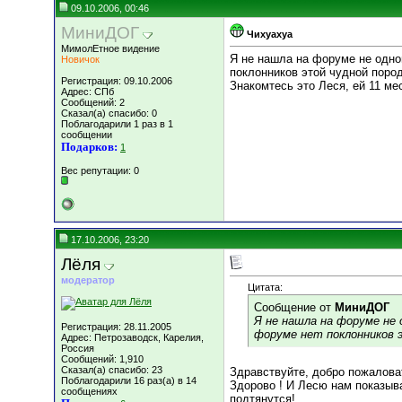
09.10.2006, 00:46
МиниДОГ
Чихуахуа
МимолЕтное видение
Я не нашла на форуме не одно
Новичок
поклонников этой чудной поро
Регистрация: 09.10.2006
Знакомтесь это Леся, ей 11 ме
Адрес: СПб
Сообщений: 2
Сказал(а) спасибо: 0
Поблагодарили 1 раз в 1
сообщении
Подарков:
1
Вес репутации:
0
17.10.2006, 23:20
Лёля
модератор
Цитата:
Сообщение от
МиниДОГ
Я не нашла на форуме не 
Регистрация: 28.11.2005
форуме нет поклонников 
Адрес: Петрозаводск, Карелия,
Россия
Сообщений: 1,910
Сказал(а) спасибо: 23
Здравствуйте, добро пожаловать
Поблагодарили 16 раз(а) в 14
Здорово ! И Лесю нам показыв
сообщениях
подтянутся!