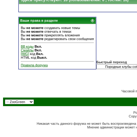
Ваши права в разделе
Вы
не можете
создавать новые темы
Вы
не можете
отвечать в темах
Вы
не можете
прикреплять вложения
Вы
не можете
редактировать свои сообщения
BB коды
Вкл.
Смайлы
Вкл.
[IMG]
код
Вкл.
HTML код
Выкл.
Быстрый переход
Правила форума
Часовой 
Po
Copyr
Никакая часть данного форума не может быть воспроизведена 
Мнение администрации может н