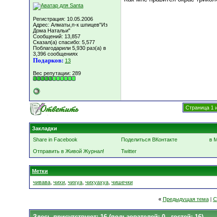
Регистрация: 10.05.2006
Адрес: Алматы,п-к шпицев"Из
Дома Натальи"
Сообщений: 13,857
Сказал(а) спасибо: 5,577
Поблагодарили 5,930 раз(а) в
3,396 сообщениях
Подарков:
13
Вес репутации:
289
Страница 1 
Закладки
Share in Facebook
Поделиться ВКонтакте
в 
Отправить в Живой Журнал!
Twitter
Метки
чивава
,
чихи
,
чихуа
,
чихуахуа
,
чишечки
«
Предыдущая тема
|
С
Здесь присутствуют: 16
(пользователей: 0 , гостей: 16)