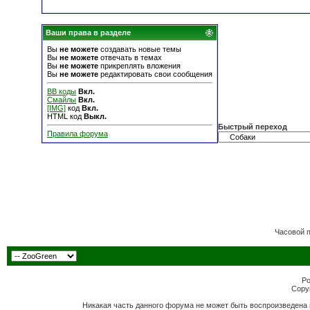
Ваши права в разделе
Вы
не можете
создавать новые темы
Вы
не можете
отвечать в темах
Вы
не можете
прикреплять вложения
Вы
не можете
редактировать свои сообщения
BB коды
Вкл.
Смайлы
Вкл.
[IMG]
код
Вкл.
HTML код
Выкл.
Быстрый переход
Правила форума
Часовой 
Po
Copyr
Никакая часть данного форума не может быть воспроизведена 