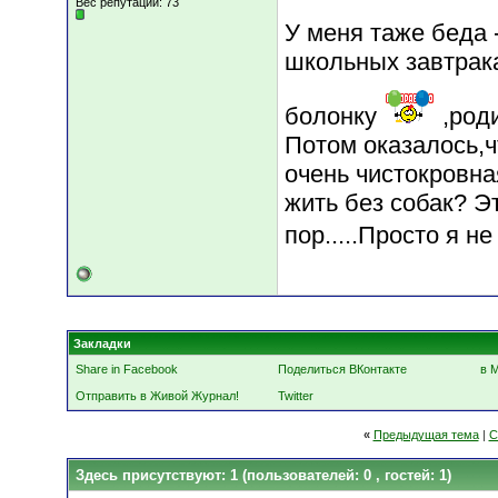
Вес репутации:
73
У меня таже беда 
школьных завтрака
болонку
,род
Потом оказалось,ч
очень чистокровна
жить без собак? Э
пор.....Просто я н
Закладки
Share in Facebook
Поделиться ВКонтакте
в 
Отправить в Живой Журнал!
Twitter
«
Предыдущая тема
|
С
Здесь присутствуют: 1
(пользователей: 0 , гостей: 1)