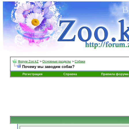
Форум Zoo.kZ
>
Основные разделы
>
Собаки
Почему мы заводим собак?
Регистрация
Справка
Правила форума