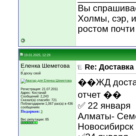
Вы спрашивае
Холмы, сэр, и
ростом почти 
19.01.2025, 12:29
Еленка Шеметова
Re: Доставка
В доску свой
��ЖД достав
Регистрация: 21.07.2011
отчет ��
Адрес: Костанай
Сообщений: 2,243
Сказал(а) спасибо: 721
✅ 22 января
Поблагодарили 1,067 раз(а) в 436
сообщениях
Подарков:
3
Алматы- Сем
Вес репутации:
85
Новосибирск