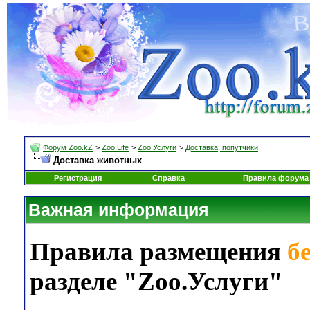
Форум Zoo.kZ
>
Zoo.Life
>
Zoo.Услуги
>
Доставка, попутчики
Доставка животных
Регистрация
Справка
Правила форума
Важная информация
Правила размещения
б
разделе "Zoo.Услуги"