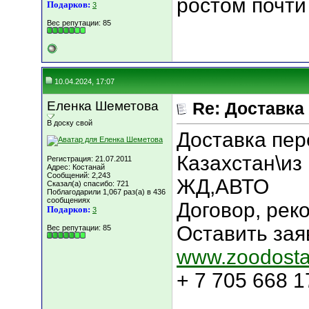
ростом почти 
Подарков:
3
Вес репутации:
85
10.04.2024, 17:07
Еленка Шеметова
Re: Доставка
В доску свой
Доставка пе
Казахстан\из 
Регистрация: 21.07.2011
Адрес: Костанай
Сообщений: 2,243
ЖД,АВТО
Сказал(а) спасибо: 721
Поблагодарили 1,067 раз(а) в 436
сообщениях
Договор, рек
Подарков:
3
Оставить зая
Вес репутации:
85
www.zoodost
+ 7 705 668 
___________