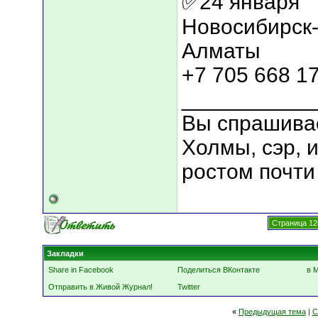
✅24 января
Новосибирск-
Алматы
+7 705 668 1
___________
Вы спрашивае
Холмы, сэр, и
ростом почти 
Страница 12
Закладки
Share in Facebook
Поделиться ВКонтакте
в 
Отправить в Живой Журнал!
Twitter
«
Предыдущая тема
|
С