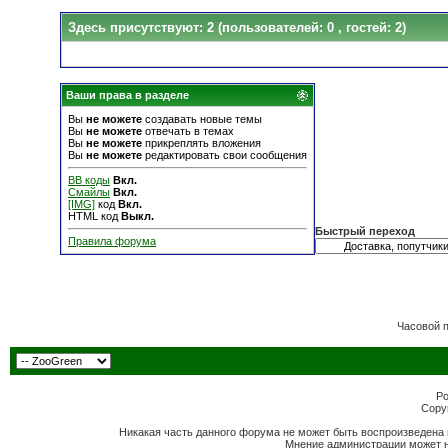
Здесь присутствуют: 2
(пользователей: 0 , гостей: 2)
Ваши права в разделе
Вы
не можете
создавать новые темы
Вы
не можете
отвечать в темах
Вы
не можете
прикреплять вложения
Вы
не можете
редактировать свои сообщения
BB коды
Вкл.
Смайлы
Вкл.
[IMG]
код
Вкл.
HTML код
Выкл.
Быстрый переход
Правила форума
Часовой 
Po
Copyr
Никакая часть данного форума не может быть воспроизведена 
Мнение администрации может н