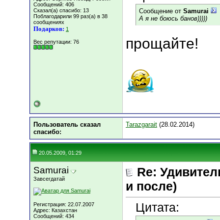
Сообщений: 406
Сказал(а) спасибо: 13
Сообщение от
Samurai
Поблагодарили 99 раз(а) в 38
А я не боюсь банов)))))
сообщениях
Подарков:
1
прощайте!
Вес репутации:
76
Пользователь сказал
Tarazgarait
(28.02.2014)
cпасибо:
20.05.2009, 01:29
Samurai
Re: Удивитель
Завсегдатай
и после)
Цитата:
Регистрация: 22.07.2007
Адрес: Казахстан
Сообщений: 434