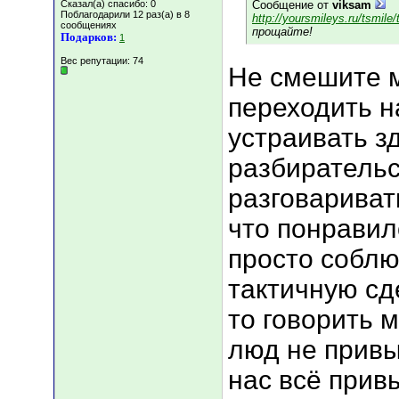
Сказал(а) спасибо: 0
Сообщение от
viksam
Поблагодарили 12 раз(а) в 8
http://yoursmileys.ru/tsmile/
сообщениях
прощайте!
Подарков:
1
Вес репутации:
74
Не смешите м
переходить н
устраивать з
разбирательс
разговариват
что понравило
просто соблю
тактичную сд
то говорить м
люд не привы
нас всё прив