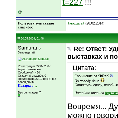
t=227
!!!
Пользователь сказал
Tarazgarait
(28.02.2014)
cпасибо:
20.05.2009, 01:48
Samurai
Re: Ответ: Уд
Завсегдатай
выставках и по
Цитата:
Регистрация: 22.07.2007
Адрес: Казахстан
Сообщений: 434
Сказал(а) спасибо: 0
Сообщение от
$hReK
Поблагодарили 12 раз(а) в 8
По поводу бана
сообщениях
Отпишусь сразу, чтоб из
Подарков:
1
Вес репутации:
74
Читайте правила
http://
Вовремя... Д
можно говори