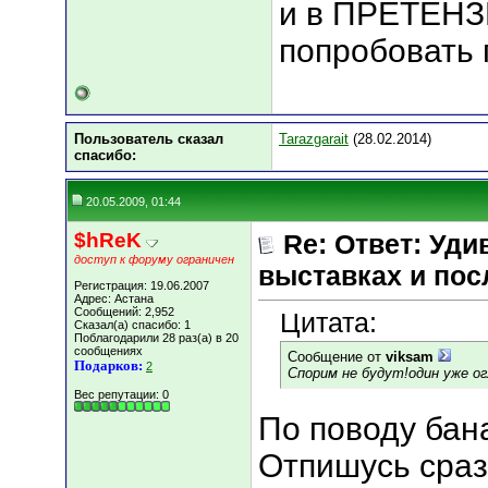
и в ПРЕТЕНЗИ
попробовать 
Пользователь сказал
Tarazgarait
(28.02.2014)
cпасибо:
20.05.2009, 01:44
$hReK
Re: Ответ: Удив
доступ к форуму ограничен
выставках и пос
Регистрация: 19.06.2007
Адрес: Астана
Сообщений: 2,952
Цитата:
Сказал(а) спасибо: 1
Поблагодарили 28 раз(а) в 20
сообщениях
Сообщение от
viksam
Подарков:
2
Спорим не будут!один уже ог
Вес репутации:
0
По поводу ба
Отпишусь сраз