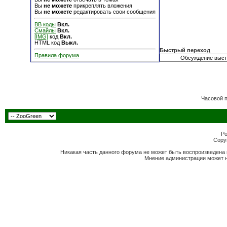
Вы
не можете
прикреплять вложения
Вы
не можете
редактировать свои сообщения
BB коды
Вкл.
Смайлы
Вкл.
[IMG]
код
Вкл.
HTML код
Выкл.
Быстрый переход
Правила форума
Часовой 
Po
Copyr
Никакая часть данного форума не может быть воспроизведена 
Мнение администрации может н