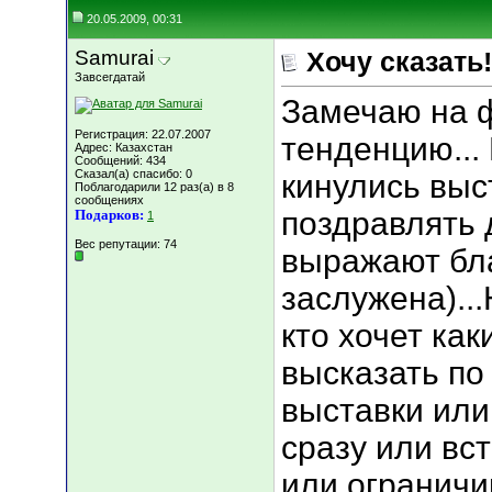
20.05.2009, 00:31
Samurai
Хочу сказать!!
Завсегдатай
Замечаю на 
Регистрация: 22.07.2007
тенденцию...
Адрес: Казахстан
Сообщений: 434
Сказал(а) спасибо: 0
кинулись выс
Поблагодарили 12 раз(а) в 8
сообщениях
поздравлять д
Подарков:
1
Вес репутации:
74
выражают бла
заслужена)...
кто хочет как
высказать по
выставки или
сразу или вс
или ограничи