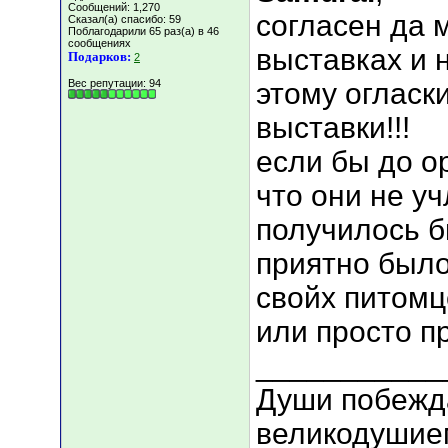
Сообщений: 1,270
согласен да 
Сказал(а) спасибо: 59
Поблагодарили 65 раз(а) в 46
сообщениях
выставках и 
Подарков:
2
Вес репутации:
94
этому огласк
выставки!!!
если бы до о
что они не у
получилось 
приятно было
свойх питомц
или просто п
___________
Души побежд
великодушие