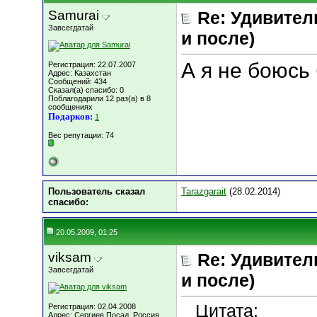
Samurai
Re: Удивитель
Завсегдатай
и после)
А я не боюсь 
Регистрация: 22.07.2007
Адрес: Казахстан
Сообщений: 434
Сказал(а) спасибо: 0
Поблагодарили 12 раз(а) в 8
сообщениях
Подарков:
1
Вес репутации:
74
Пользователь сказал
Tarazgarait
(28.02.2014)
cпасибо:
20.05.2009, 01:25
viksam
Re: Удивитель
Завсегдатай
и после)
Цитата:
Регистрация: 02.04.2008
Адрес: Сергиев Посад, Россия