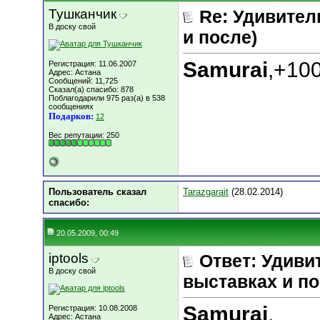
Тушканчик
Re: Удивитель
В доску свой
и после)
Samurai
,+10
Регистрация: 11.06.2007
Адрес: Астана
Сообщений: 11,725
Сказал(а) спасибо: 878
Поблагодарили 975 раз(а) в 538
сообщениях
Подарков:
12
Вес репутации:
250
Пользователь сказал
Tarazgarait
(28.02.2014)
cпасибо:
20.05.2009, 00:49
iptools
Ответ: Удивит
В доску свой
выставках и по
Samurai
,
Регистрация: 10.08.2008
Адрес: Астана