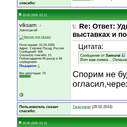
cпасибо:
20.05.2009, 01:12
viksam
Re: Ответ: Уд
Завсегдатай
выставках и по
Цитата:
Регистрация: 02.04.2008
Адрес: Сергиев Посад, Россия
Сообщений: 406
Сказал(а) спасибо: 13
Сообщение от
Samurai
Поблагодарили 99 раз(а) в 38
Вот вам темка... Оглашай
сообщениях
Подарков:
1
Спорим не бу
Вес репутации:
76
огласил,через
Пользователь сказал
Tarazgarait
(28.02.2014)
cпасибо:
20.05.2009, 01:15