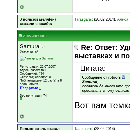
3 пользователя(ей)
Tarazgarait
(28.02.2014),
Алиса 
сказали cпасибо:
20.05.2009, 00:52
Samurai
Re: Ответ: Уд
Завсегдатай
выставках и по
Цитата:
Регистрация: 22.07.2007
Адрес: Казахстан
Сообщений: 434
Сказал(а) спасибо: 0
Сообщение от
iptools
Поблагодарили 12 раз(а) в 8
Samurai
,
сообщениях
согласен да много что пр
Подарков:
1
предавать этому огласки
Вес репутации:
74
Вот вам темка
Пользователь сказал
Tarazgarait
(28.02.2014)