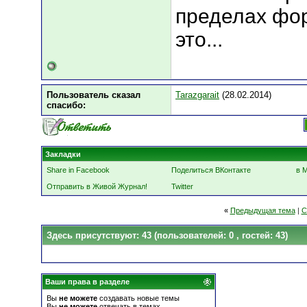
пределах фо
это...
Пользователь сказал
Tarazgarait
(28.02.2014)
cпасибо:
Закладки
Share in Facebook
Поделиться ВКонтакте
в 
Отправить в Живой Журнал!
Twitter
«
Предыдущая тема
|
С
Здесь присутствуют: 43
(пользователей: 0 , гостей: 43)
Ваши права в разделе
Вы
не можете
создавать новые темы
Вы
не можете
отвечать в темах