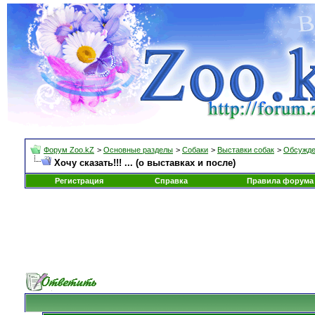
Форум Zoo.kZ
>
Основные разделы
>
Собаки
>
Выставки собак
>
Обсужде
Хочу сказать!!! ... (о выставках и после)
Регистрация
Справка
Правила форума