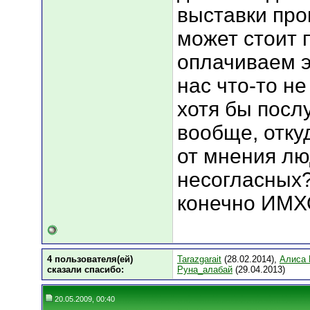
выставки про
может стоит 
оплачиваем э
нас что-то не
хотя бы послу
вообще, отку
от мнения лю
несогласных
конечно ИМХО
4 пользователя(ей)
Tarazgarait
(28.02.2014),
Алиса 
сказали cпасибо:
Руна_алабай
(29.04.2013)
20.05.2009, 00:40