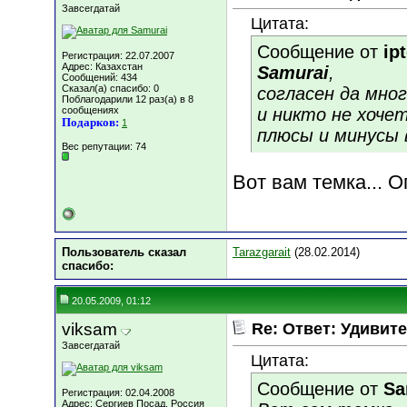
Завсегдатай
Цитата:
Сообщение от
ip
Регистрация: 22.07.2007
Адрес: Казахстан
Samurai
,
Сообщений: 434
Сказал(а) спасибо: 0
согласен да мно
Поблагодарили 12 раз(а) в 8
сообщениях
и никто не хоче
Подарков:
1
плюсы и минусы 
Вес репутации:
74
Вот вам темка... О
Пользователь сказал
Tarazgarait
(28.02.2014)
cпасибо:
20.05.2009, 01:12
viksam
Re: Ответ: Удивите
Завсегдатай
Цитата:
Сообщение от
Sa
Регистрация: 02.04.2008
Адрес: Сергиев Посад, Россия