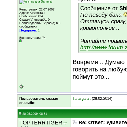
Сообщение от
$h
Регистрация: 22.07.2007
Адрес: Казахстан
По поводу бана
Сообщений: 434
Сказал(а) спасибо: 0
Отпишусь сразу
Поблагодарили 12 раз(а) в 8
сообщениях
кривотолков...
Подарков:
1
Вес репутации:
74
Читайте правил
http://www.forum.
Вовремя... Думаю
говорить на любу
поймут это...
Пользователь сказал
Tarazgarait
(28.02.2014)
cпасибо:
20.05.2009, 08:51
TOPTERRTIGER
Re: Ответ: Удивите