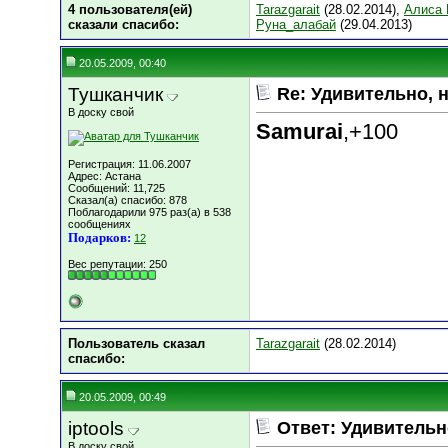
4 пользователя(ей)
Tarazgarait
(28.02.2014),
Алиса 
сказали cпасибо:
Руна_алабай
(29.04.2013)
20.05.2009, 00:40
Тушканчик
Re: Удивительно, н
В доску свой
Samurai
,+100
Регистрация: 11.06.2007
Адрес: Астана
Сообщений: 11,725
Сказал(а) спасибо: 878
Поблагодарили 975 раз(а) в 538
сообщениях
Подарков:
12
Вес репутации:
250
Пользователь сказал
Tarazgarait
(28.02.2014)
cпасибо:
20.05.2009, 00:49
iptools
Ответ: Удивительно
В доску свой