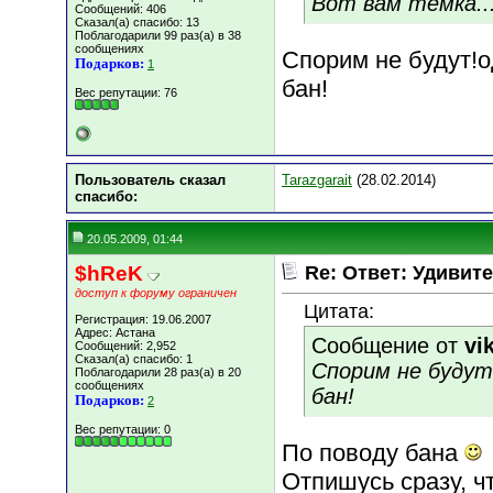
Вот вам темка..
Сообщений: 406
Сказал(а) спасибо: 13
Поблагодарили 99 раз(а) в 38
сообщениях
Спорим не будут!о
Подарков:
1
бан!
Вес репутации:
76
Пользователь сказал
Tarazgarait
(28.02.2014)
cпасибо:
20.05.2009, 01:44
$hReK
Re: Ответ: Удивите
доступ к форуму ограничен
Цитата:
Регистрация: 19.06.2007
Адрес: Астана
Сообщение от
vi
Сообщений: 2,952
Сказал(а) спасибо: 1
Спорим не будут
Поблагодарили 28 раз(а) в 20
сообщениях
бан!
Подарков:
2
Вес репутации:
0
По поводу бана
Отпишусь сразу, 