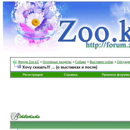
Форум Zoo.kZ
>
Основные разделы
>
Собаки
>
Выставки собак
>
Обсужде
Хочу сказать!!! ... (о выставках и после)
Регистрация
Справка
Правила форума