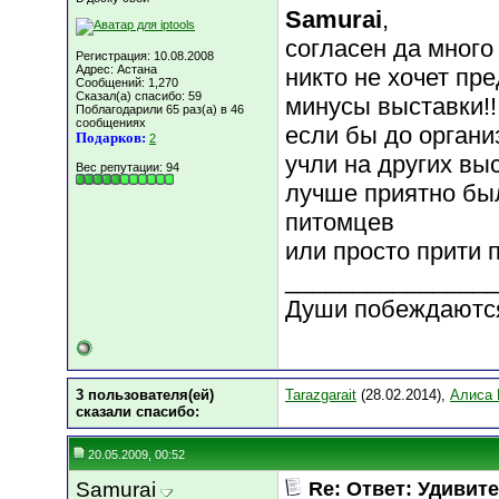
Samurai
,
согласен да много
Регистрация: 10.08.2008
Адрес: Астана
никто не хочет пр
Сообщений: 1,270
Сказал(а) спасибо: 59
минусы выставки!!
Поблагодарили 65 раз(а) в 46
сообщениях
если бы до органи
Подарков:
2
учли на других вы
Вес репутации:
94
лучше приятно бы
питомцев
или просто прити 
________________
Души побеждаются
3 пользователя(ей)
Tarazgarait
(28.02.2014),
Алиса 
сказали cпасибо:
20.05.2009, 00:52
Samurai
Re: Ответ: Удивите