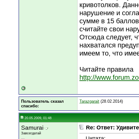
кривотолков. Дан
нарушение и согл
сумме в 15 баллов
считайте свои нар
Отсюда следует, ч
нахватался преду
имеем то, что име
Читайте правила
http://www.forum.z
Пользователь сказал
Tarazgarait
(28.02.2014)
cпасибо:
20.05.2009, 01:48
Samurai
Re: Ответ: Удивите
Завсегдатай
Цитата: