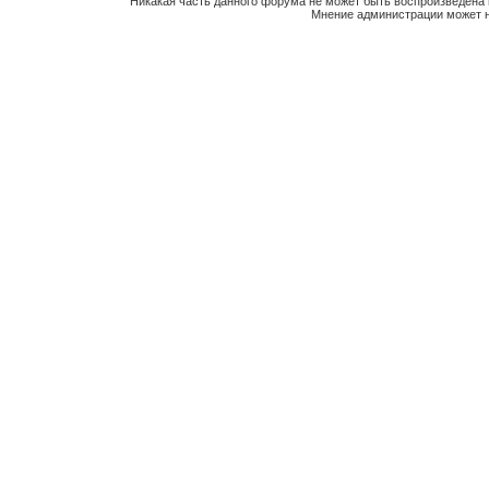
Никакая часть данного форума не может быть воспроизведена 
Мнение администрации может н