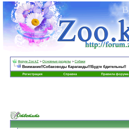
Форум Zoo.kZ
>
Основные разделы
>
Собаки
Внимание!!Собаководы Караганды!!!Будте бдительны!!
Регистрация
Справка
Правила форума