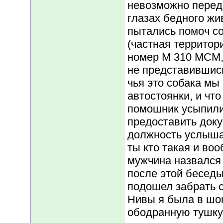
невозможно переда
глазах бедного жи
пытались помоч со
(частная территор
номер M 310 MCM,
не представившись
чья это собака мы 
автостоянки, и что
помошник усыпили 
предоставить док
должность услышал
ты кто такая и во
мужчина назвался 
после этой бесед
подошел забрать с
Нивы я была в шок
ободранную тушку 