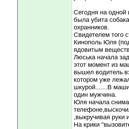
Сегодня на одной 
была убита собак
охранников.
Свидетелем того с
Кинополь Юля (под
ядовитым веществ
Люська начала зад
этот момент из ма
вышел водитель вз
котором уже лежал
шкурой.......В ма
один мужчина.
Юля начала снимат
телефоне,выскочил
,выкручивая руки 
На крики "вызови