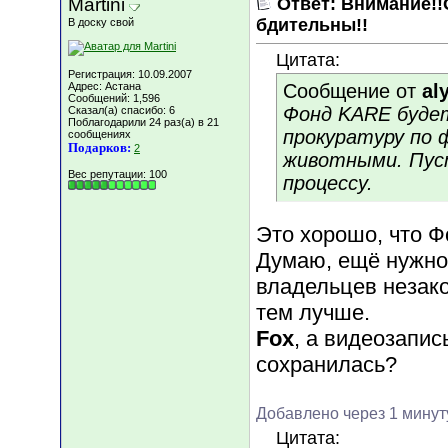
Martini
Ответ: Внимание!!
бдительны!!
В доску свой
Цитата:
Регистрация: 10.09.2007
Адрес: Астана
Сообщение от
al
Сообщений: 1,596
Фонд KARE будет
Сказал(а) спасибо: 6
Поблагодарили 24 раз(а) в 21
прокуратуру по 
сообщениях
Подарков:
2
животными. Пус
Вес репутации:
100
процессу.
Это хорошо, что Ф
Думаю, ещё нужно
владельцев незако
тем лучше.
Fox
, а видеозапис
сохранилась?
Добавлено через 1 минут
Цитата: