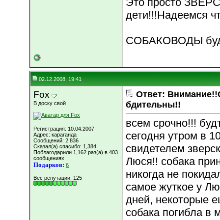
Это просто ЗВЕРС
дети!!!Надеемся ч
СОБАКОВОДЫ будт
02.12.2008, 19:41
Fox
Ответ: Внимание!!
бдительны!!
В доску свой
всем срочно!!! буд
Регистрация: 10.04.2007
сегодня утром в 10
Адрес: караганда
Сообщений: 2,836
свидетелем зверск
Сказал(а) спасибо: 1,384
Поблагодарили 1,162 раз(а) в 403
сообщениях
Люся!! собака при
Подарков:
6
никогда не покидал
Вес репутации:
125
самое жуткое у Лю
дней, некоторые е
собака погибла в 