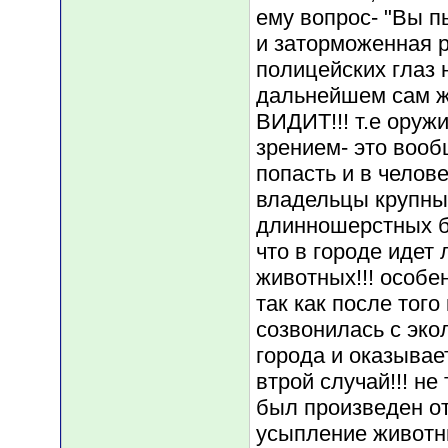
ему вопрос- "Вы п
и заторможенная р
полицейских глаз 
дальнейшем сам ж
ВИДИТ!!! т.е оруж
зрением- это вооб
попасть и в челове
владельцы крупны
длинношерстных б
что в городе идет 
животных!!! особе
так как после того
созвонилась с эко
города и оказывае
втрой случай!!! н
был произведен от
усыпление животн