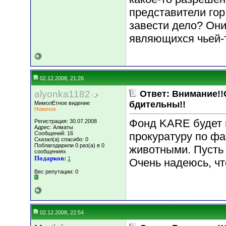
представители гор
завести дело? Они
являющихся чьей-т
02.12.2008, 21:26
alyonka1182
Ответ: Внимание!!
бдительны!!
МимолЕтное видение
Новичок
Фонд KARE будет 
Регистрация: 30.07.2008
Адрес: Алматы
Сообщений: 16
прокуратуру по фа
Сказал(а) спасибо: 0
Поблагодарили 0 раз(а) в 0
животными. Пусть 
сообщениях
Подарков:
1
Очень надеюсь, чт
Вес репутации:
0
02.12.2008, 22:54