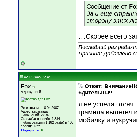
Сообщение от
Fo
да и еще странн
сторону этих лю
....Скорее всего за
Последний раз редакти
Причина: Добавлено 
02.12.2008, 23:04
Fox
Ответ: Внимание!!
бдительны!!
В доску свой
я не успела отснят
Регистрация: 10.04.2007
грамила вылетел 
Адрес: караганда
Сообщений: 2,836
мобилку и вукручив
Сказал(а) спасибо: 1,384
Поблагодарили 1,162 раз(а) в 403
сообщениях
Подарков:
6