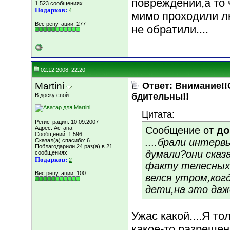
повреждений,а то 
1,523 сообщениях
Подарков:
4
мимо проходили л
Вес репутации:
277
не обратили....
02.12.2008, 22:20
Martini
Ответ: Внимание!!
бдительны!!
В доску свой
Цитата:
Регистрация: 10.09.2007
Адрес: Астана
Сообщение от
до
Сообщений: 1,596
....брали интерв
Сказал(а) спасибо: 6
Поблагодарили 24 раз(а) в 21
думали?они сказ
сообщениях
Подарков:
2
факту телесных
Вес репутации:
100
велся утром,ког
дети,на это даж
Ужас какой....Я то
какое-то разрешен