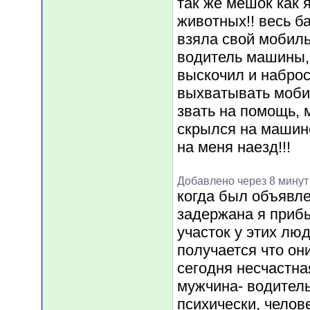
так же мешок как 
животных!! весь б
взяла свой мобиль
водитель машины, 
выскочил и наброс
выхватывать мобил
звать на помощь, 
скрылся на машин
на меня наезд!!!
Добавлено через 8 минут
когда был объявл
задержана я прибы
участок у этих лю
получается что он
сегодня несчастная
мужчина- водител
психически, челов