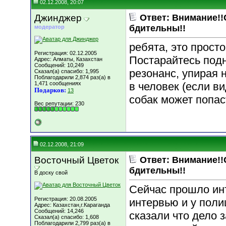
02.12.2008, 20:07
Джинджер
Ответ: Внимание!!
бдительны!!
модератор
ребята, это просто
Регистрация: 02.12.2005
Постарайтесь под
Адрес: Алматы, Казахстан
Сообщений: 10,249
резонанс, упирая 
Сказал(а) спасибо: 1,995
Поблагодарили 2,874 раз(а) в
1,471 сообщениях
в человек (если в
Подарков:
13
собак может попаст
Вес репутации:
230
02.12.2008, 21:09
Восточный Цветок
Ответ: Внимание!!
бдительны!!
В доску свой
Сейчас прошло ин
Регистрация: 20.08.2005
интервью и у поли
Адрес: Казахстан,г.Караганда
Сообщений: 14,246
сказали что дело 
Сказал(а) спасибо: 1,608
Поблагодарили 2,799 раз(а) в