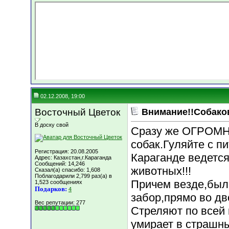
02.12.2008, 19:00
Восточный Цветок
Внимание!!Собако
В доску свой
Сразу же ОГРОМН
собак.Гуляйте с п
Регистрация: 20.08.2005
Караганде ведетс
Адрес: Казахстан,г.Караганда
Сообщений: 14,246
животных!!!
Сказал(а) спасибо: 1,608
Поблагодарили 2,799 раз(а) в
Причем везде,были
1,523 сообщениях
Подарков:
4
забор,прямо во дв
Вес репутации:
277
Стреляют по всей 
умирает в страшных