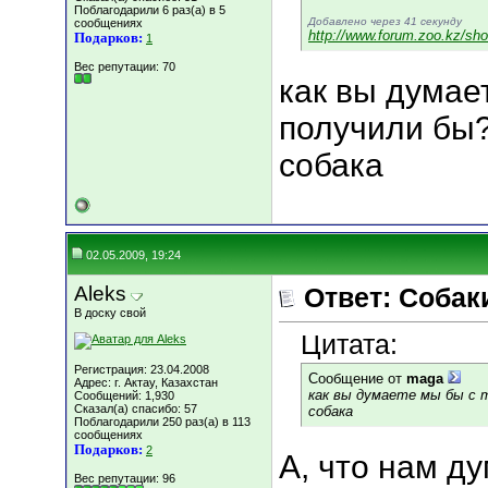
Поблагодарили 6 раз(а) в 5
Добавлено через 41 секунду
сообщениях
http://www.forum.zoo.kz/sh
Подарков:
1
Вес репутации:
70
как вы думае
получили бы?
собака
02.05.2009, 19:24
Aleks
Ответ: Собаки
В доску свой
Цитата:
Регистрация: 23.04.2008
Сообщение от
maga
Адрес: г. Актау, Казахстан
как вы думаете мы бы с 
Сообщений: 1,930
Сказал(а) спасибо: 57
собака
Поблагодарили 250 раз(а) в 113
сообщениях
Подарков:
2
А, что нам д
Вес репутации:
96