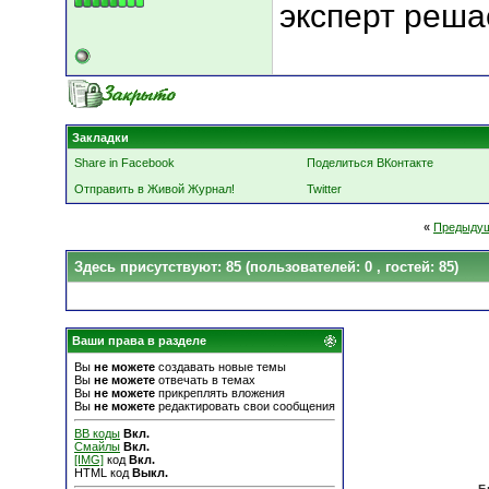
эксперт реша
Закладки
Share in Facebook
Поделиться ВКонтакте
Отправить в Живой Журнал!
Twitter
«
Предыдущ
Здесь присутствуют: 85
(пользователей: 0 , гостей: 85)
Ваши права в разделе
Вы
не можете
создавать новые темы
Вы
не можете
отвечать в темах
Вы
не можете
прикреплять вложения
Вы
не можете
редактировать свои сообщения
BB коды
Вкл.
Смайлы
Вкл.
[IMG]
код
Вкл.
HTML код
Выкл.