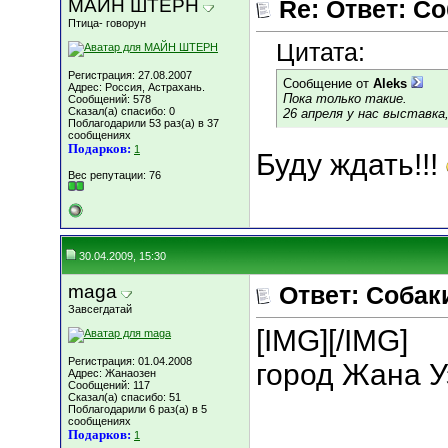
МАЙН ШТЕРН
Re: Ответ: Со
Птица- говорун
Цитата:
Регистрация: 27.08.2007
Сообщение от
Aleks
Адрес: Россия, Астрахань.
Пока только такие.
Сообщений: 578
Сказал(а) спасибо: 0
26 апреля у нас выставк
Поблагодарили 53 раз(а) в 37
сообщениях
Подарков:
1
Буду ждать!!!
Вес репутации:
76
30.04.2009, 15:30
maga
Ответ: Собаки
Завсегдатай
[IMG]
[/IMG]
Регистрация: 01.04.2008
город Жана У
Адрес: Жанаозен
Сообщений: 117
Сказал(а) спасибо: 51
Поблагодарили 6 раз(а) в 5
сообщениях
Подарков:
1