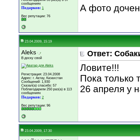
сообщениях
А фото дочен
Подарков:
1
Вес репутации:
76
23.04.2009, 15:19
Aleks
Ответ: Собаки
В доску свой
Ловите!!!
Регистрация: 23.04.2008
Пока только 
Адрес: г. Актау, Казахстан
Сообщений: 1,930
Сказал(а) спасибо: 57
26 апреля у 
Поблагодарили 250 раз(а) в 113
сообщениях
Подарков:
2
Вес репутации:
96
23.04.2009, 17:30