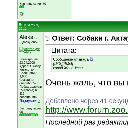
Вес репутации:
70
30.04.2009,
19:12
Aleks
Ответ: Собаки г. Акта
В доску свой
Цитата:
Сообщение от
maga
Регистрация:
23.04.2008
[IMG]
[/IMG]
Адрес: г. Актау,
город Жана Узень
Казахстан
Сообщений:
1,930
Очень жаль, что вы
Сказал(а)
спасибо: 57
Поблагодарили
250 раз(а) в
113
сообщениях
Добавлено через 41 секун
Подарков:
2
http://www.forum.zoo
Вес репутации:
96
Последний раз редактир