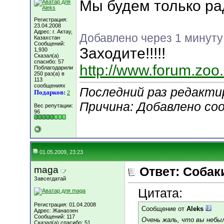
Мы будем только р
Регистрация:
23.04.2008
Адрес: г. Актау,
Добавлено через 1 минуту
Казахстан
Сообщений:
Заходите!!!!!
1,930
Сказал(а)
спасибо: 57
http://www.forum.zoo
Поблагодарили
250 раз(а) в
113
сообщениях
Последний раз редактир
Подарков:
2
Причина: Добавлено со
Вес репутации:
96
01.05.2009, 23:23
maga
Ответ: Собаки
Завсегдатай
Цитата:
Регистрация: 01.04.2008
Сообщение от
Aleks
Адрес: Жанаозен
Сообщений: 117
Очень жаль, что вы небы
Сказал(а) спасибо: 51