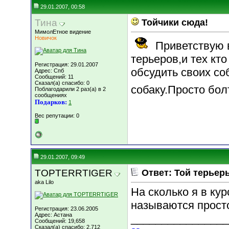
29.01.2007, 00:58
Тина
Тойчики сюда!
МимолЕтное видение
Новичок
Приветствую в
терьеров,и тех кт
Регистрация: 29.01.2007
обсудить своих со
Адрес: Спб
Сообщений: 11
Сказал(а) спасибо: 0
собаку.Просто бол
Поблагодарили 2 раз(а) в 2
сообщениях
Подарков:
1
Вес репутации:
0
29.01.2007, 09:49
TOPTERRTIGER
Ответ: Той терьер
aka Lilo
На сколько я в ку
называются прост
Регистрация: 23.06.2005
Адрес: Астана
________________
Сообщений: 19,658
Сказал(а) спасибо: 2,712