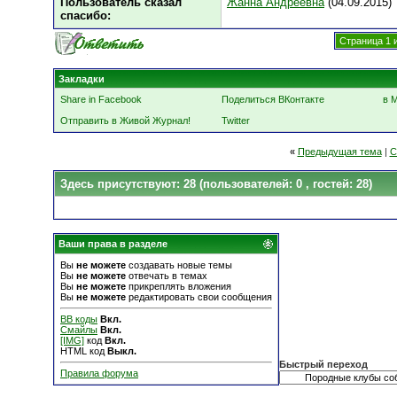
Пользователь сказал
Жанна Андреевна
(04.09.2015)
cпасибо:
Страница 1 
Закладки
Share in Facebook
Поделиться ВКонтакте
в 
Отправить в Живой Журнал!
Twitter
«
Предыдущая тема
|
С
Здесь присутствуют: 28
(пользователей: 0 , гостей: 28)
Ваши права в разделе
Вы
не можете
создавать новые темы
Вы
не можете
отвечать в темах
Вы
не можете
прикреплять вложения
Вы
не можете
редактировать свои сообщения
BB коды
Вкл.
Смайлы
Вкл.
[IMG]
код
Вкл.
HTML код
Выкл.
Быстрый переход
Правила форума