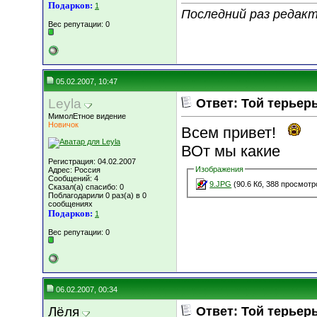
Подарков:
1
Последний раз редакт
Вес репутации:
0
05.02.2007, 10:47
Leyla
Ответ: Той терьер
МимолЕтное видение
Новичок
Всем привет!
ВОт мы какие
Регистрация: 04.02.2007
Изображения
Адрес: Россия
Сообщений: 4
9.JPG
(90.6 Кб, 388 просмотр
Сказал(а) спасибо: 0
Поблагодарили 0 раз(а) в 0
сообщениях
Подарков:
1
Вес репутации:
0
06.02.2007, 00:34
Лёля
Ответ: Той терьер