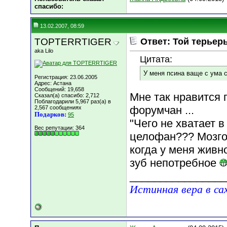
cпасибо:
13.02.2007, 08:59
TOPTERRTIGER
Ответ: Той терьер
aka Lilo
Цитата:
У меня псина ваще с ума 
Регистрация: 23.06.2005
Адрес: Астана
Сообщений: 19,658
Мне так нравится 
Сказал(а) спасибо: 2,712
Поблагодарили 5,967 раз(а) в
форумчан ...
2,567 сообщениях
Подарков:
95
"Чего не хватает в
Вес репутации:
364
целофан??? Мозгов
когда у меня живн
зуб непотребное
________________
Истинная вера в са