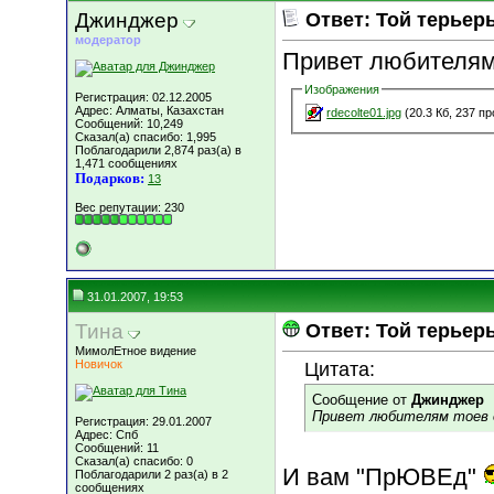
Джинджер
Ответ: Той терьер
модератор
Привет любителям 
Изображения
Регистрация: 02.12.2005
Адрес: Алматы, Казахстан
rdecolte01.jpg
(20.3 Кб, 237 п
Сообщений: 10,249
Сказал(а) спасибо: 1,995
Поблагодарили 2,874 раз(а) в
1,471 сообщениях
Подарков:
13
Вес репутации:
230
31.01.2007, 19:53
Тина
Ответ: Той терьер
МимолЕтное видение
Новичок
Цитата:
Сообщение от
Джинджер
Привет любителям тоев 
Регистрация: 29.01.2007
Адрес: Спб
Сообщений: 11
Сказал(а) спасибо: 0
И вам "ПрЮВЕд"
Поблагодарили 2 раз(а) в 2
сообщениях