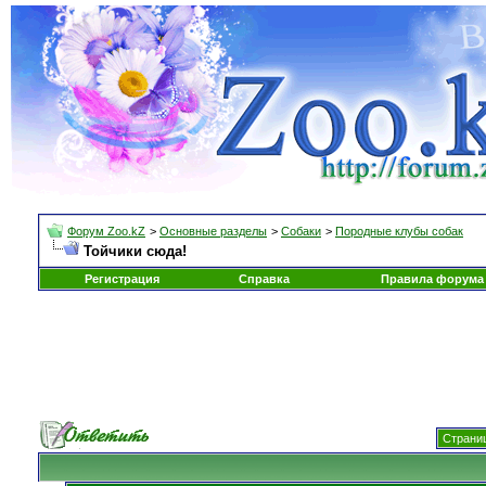
Форум Zoo.kZ
>
Основные разделы
>
Собаки
>
Породные клубы собак
Тойчики сюда!
Регистрация
Справка
Правила форума
Страниц