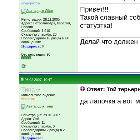
модератор
Привет!!!
Такой славный соба
Регистрация: 28.11.2005
Адрес: Петрозаводск, Карелия,
статуэтка!
Россия
Сообщений: 1,910
________________
Сказал(а) спасибо: 23
Поблагодарили 16 раз(а) в 14
Делай что должен и
сообщениях
Подарков:
6
Вес репутации:
98
06.02.2007, 10:47
Тина
Ответ: Той терьер
МимолЕтное видение
Новичок
да лапочка а вот 
Регистрация: 29.01.2007
Адрес: Спб
Сообщений: 11
Сказал(а) спасибо: 0
Поблагодарили 2 раз(а) в 2
сообщениях
Подарков:
1