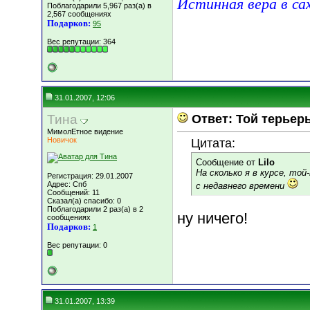
Истинная вера в са
Поблагодарили 5,967 раз(а) в
2,567 сообщениях
Подарков:
95
Вес репутации:
364
31.01.2007, 12:06
Тина
Ответ: Той терьер
МимолЕтное видение
Новичок
Цитата:
Сообщение от
Lilo
На сколько я в курсе, т
Регистрация: 29.01.2007
Адрес: Спб
с недавнего времени
Сообщений: 11
Сказал(а) спасибо: 0
Поблагодарили 2 раз(а) в 2
ну ничего!
сообщениях
Подарков:
1
Вес репутации:
0
31.01.2007, 13:39