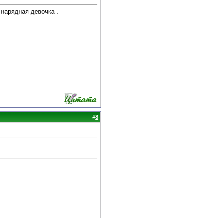
нарядная девочка .
#
8