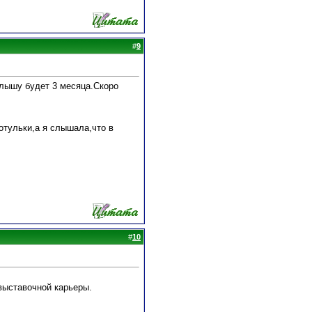
#
9
алышу будет 3 месяца.Скоро
сотульки,а я слышала,что в
#
10
 выставочной карьеры.