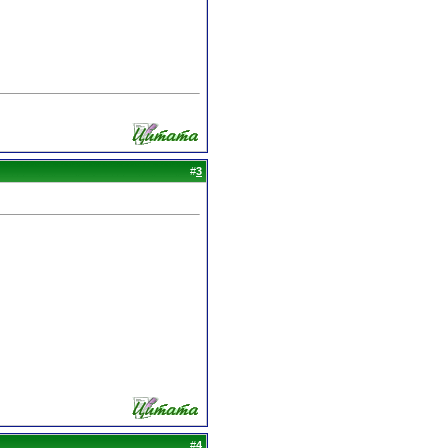
#
3
#
4