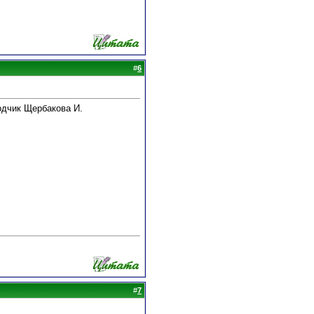
#
6
одчик Щербакова И.
#
7