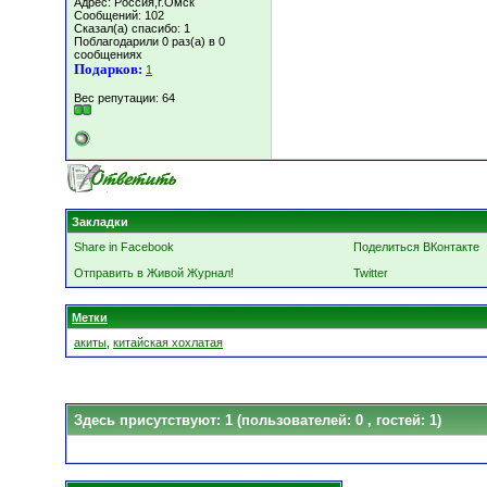
Адрес: Россия,г.Омск
Сообщений: 102
Сказал(а) спасибо: 1
Поблагодарили 0 раз(а) в 0
сообщениях
Подарков:
1
Вес репутации:
64
Закладки
Share in Facebook
Поделиться ВКонтакте
Отправить в Живой Журнал!
Twitter
Метки
акиты
,
китайская хохлатая
Здесь присутствуют: 1
(пользователей: 0 , гостей: 1)