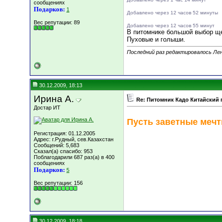
сообщениях
Подарков:
1
Добавлено через 12 часов 52 минуты
Вес репутации:
89
Добавлено через 12 часов 55 минут
В питомнике большой выбор ще
Пуховые и голыши.
Последний раз редактировалось Лен
30.12.2009, 18:13
Ирина А.
Re: Питомник Кадо Китайский 
Достар ИТ
Пусть заветные мечт
Регистрация: 01.12.2005
Адрес: г.Рудный, сев.Казахстан
Сообщений: 5,683
Сказал(а) спасибо: 953
Поблагодарили 687 раз(а) в 400
сообщениях
Подарков:
5
Вес репутации:
156
30.12.2009, 18:18