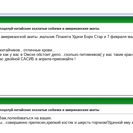
поцелуй-китайские хохлатые собачки и американские акиты
 американской акиты ,мальчик Планета Удачи Борн Стар и 7 февраля м
китайчиков , отличные крови...
 как у вас в Омске обстоит дело...сколько питомников( у вас такие кра
нас двойной САСИБ в апреле-приезжайте !
поцелуй-китайские хохлатые собачки и американские акиты
 Вам,полюбоваться на ваших.
ы...совершенно прелесен,крепкий костяк и шерсть-торчком!Удачной ему