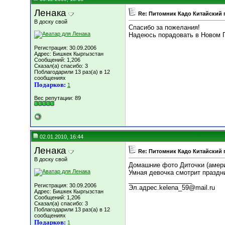
Ленака
Re: Питомник Кадо Китайский 
В доску свой
Спасибо за пожелания!
Надеюсь порадовать в Новом Г
Регистрация: 30.09.2006
Адрес: Бишкек Кыргызстан
Сообщений: 1,206
Сказал(а) спасибо: 3
Поблагодарили 13 раз(а) в 12
сообщениях
Подарков:
1
Вес репутации:
89
02.01.2010, 16:44
Ленака
Re: Питомник Кадо Китайский 
В доску свой
Домашние фото Диточки (амери
Умная девочка смотрит праздн
__________________
Регистрация: 30.09.2006
Эл.адрес.kelena_59@mail.ru
Адрес: Бишкек Кыргызстан
Сообщений: 1,206
Сказал(а) спасибо: 3
Поблагодарили 13 раз(а) в 12
сообщениях
Подарков:
1