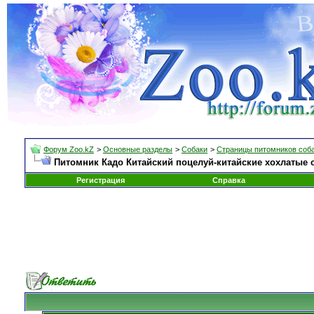
Форум Zoo.kZ
>
Основные разделы
>
Собаки
>
Страницы питомников соб
Питомник Кадо Китайский поцелуй-китайские хохлатые 
Регистрация
Справка