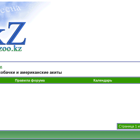
ак
собачки и американские акиты
Правила форума
Календарь
Страница 1 и