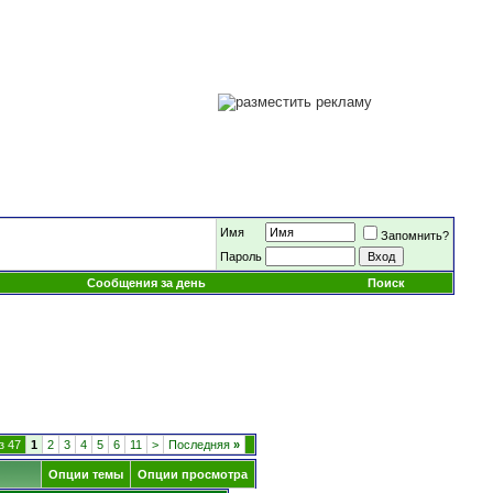
Имя
Запомнить?
Пароль
Сообщения за день
Поиск
з 47
1
2
3
4
5
6
11
>
Последняя
»
Опции темы
Опции просмотра