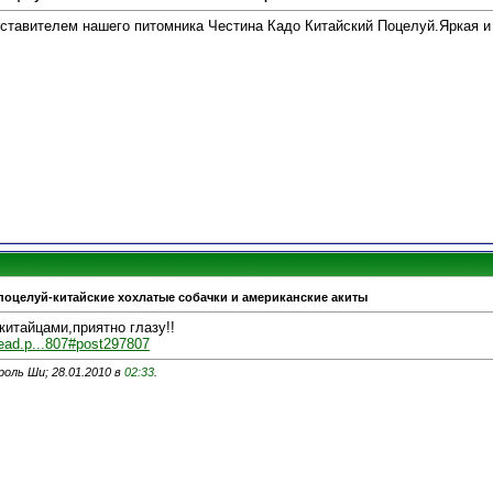
ставителем нашего питомника Честина Кадо Китайский Поцелуй.Яркая и 
поцелуй-китайские хохлатые собачки и американские акиты
итайцами,приятно глазу!!
ead.p...807#post297807
оль Ши; 28.01.2010 в
02:33
.