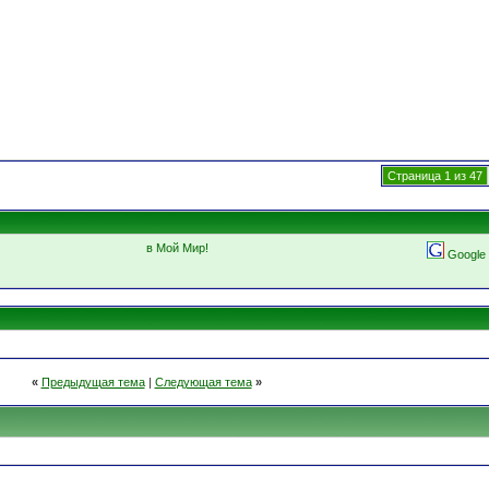
Страница 1 из 47
в Мой Мир!
Google
«
Предыдущая тема
|
Следующая тема
»