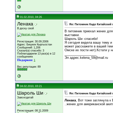
01.02.2010, 04:26
Ленака
Re: Питомник Кадо Китайский 
В доску свой
В питомник приехал жених для
выставки.
Шароль Ши -спасибо!
Регистрация: 30.09.2006
Я сегодня видела вашу тему и 
Адрес: Бишкек Кыргызстан
может расскажете в вашей теме
Сообщений: 1,206
Омске их пости нет).Кстати у 
Сказал(а) спасибо: 3
Поблагодарили 13 раз(а) в 12
__________________
сообщениях
Эл.адрес.kelena_59@mail.ru
Подарков:
1
Вес репутации:
89
04.02.2010, 03:21
Шароль Ши
Re: Питомник Кадо Китайский 
Завсегдатай
Ленака
, Вот тоже заглянула к
..жених для американской акит
Регистрация: 08.11.2009