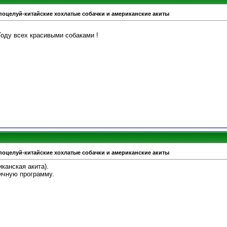
поцелуй-китайские хохлатые собачки и американские акиты
оду всех красивыми собаками !
поцелуй-китайские хохлатые собачки и американские акиты
канская акита).
ичную программу.