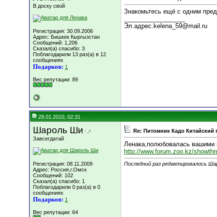
В доску свой
Знакомьтесь ещё с одним пред
__________________
Эл.адрес.kelena_59@mail.ru
Регистрация: 30.09.2006
Адрес: Бишкек Кыргызстан
Сообщений: 1,206
Сказал(а) спасибо: 3
Поблагодарили 13 раз(а) в 12
сообщениях
Подарков:
1
Вес репутации:
89
28.01.2010, 02:31
Шароль Ши
Re: Питомник Кадо Китайский 
Завсегдатай
Ленака,полюбовалась вашими к
http://www.forum.zoo.kz/showthr
Регистрация: 08.11.2009
Последний раз редактировалось Шар
Адрес: Россия,г.Омск
Сообщений: 102
Сказал(а) спасибо: 1
Поблагодарили 0 раз(а) в 0
сообщениях
Подарков:
1
Вес репутации:
64