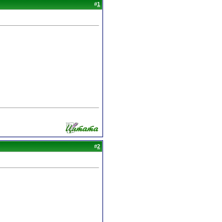
#
1
#
2