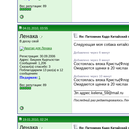
Вес репутации:
89
04.01.2010, 03:55
Ленака
Re: Питомник Кадо Китайский 
В доску свой
Следующая моя собака китайск
Добавлено через 6 минут
Регистрация: 30.09.2006
Адрес: Бишкек Кыргызстан
Добавлено через 9 минут
Сообщений: 1,206
Состоялась вязка Кристы(Флор
Сказал(а) спасибо: 3
Ожидаются щенки в 20 числах 
Поблагодарили 13 раз(а) в 12
сообщениях
Добавлено через 10 минут
Подарков:
1
Состоялась вязка Кристы(Флор
Ожидаются щенки в 20 числах 
Вес репутации:
89
__________________
Эл.адрес.kelena_59@mail.ru
Последний раз редактировалось Лен
19.01.2010, 02:24
Ленака
Re: Питомник Кадо Китайский 