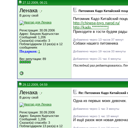
27.12.2009, 06:21
Ленака
Питомник Кадо Китайский поце
В доску свой
Питомник Кадо Китайский поце
http://chinese-toys.narod.ru/
http://kado.***********/
Регистрация: 30.09.2006
Приходите в гости будем рады
Адрес: Бишкек Кыргызстан
Сообщений: 1,206
Добавлено через 13 часов 37 минут
Сказал(а) спасибо: 3
Собаки нашего питомника
Поблагодарили 13 раз(а) в 12
сообщениях
Подарков:
1
Добавлено через 19 часов 33 минуты
Вес репутации:
89
Добавлено через 21 час 4 минуты
Последний раз редактировалось Лен
29.12.2009, 04:59
Ленака
Re: Питомник Кадо Китайский 
В доску свой
Одна из первых моих девочек.
Добавлено через 1 час 3 минуты
Регистрация: 30.09.2006
Адрес: Бишкек Кыргызстан
Добавлено через 1 час 10 минут
Сообщений: 1,206
И ещё разок моя новая девочка
Сказал(а) спасибо: 3
Поблагодарили 13 раз(а) в 12
Добавлено через 1 час 14 минут