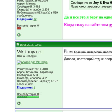
Регистрация: 26.06.2009
Сообщение от
Joy & Eva 
Адрес: Мальта
Изыскано, красиво, элег
Сообщений: 3,482
Сказал(а) спасибо: 2,239
Поблагодарили 893 раз(а) в 599
сообщениях
Да и все это я беру на од
Подарков:
12
Когда сижу на сайте том 
Вес репутации:
0
15.05.2013, 02:01
Vik-toriya
Re: Красиво, интересно, полез
Птица- говорун
Дааааа, настоящий отдых посре
Регистрация: 28.11.2010
Адрес: Казахстан Караганда
Сообщений: 583
Сказал(а) спасибо: 492
Поблагодарили 194 раз(а) в 127
сообщениях
Подарков:
1
Вес репутации:
83