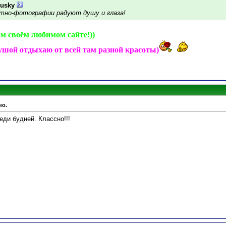
Husky
антно-фотографии радуют душу и глаза!
ном своём любимом сайте!))
душой отдыхаю от всей там разной красоты)
но.
ди будней. Классно!!!