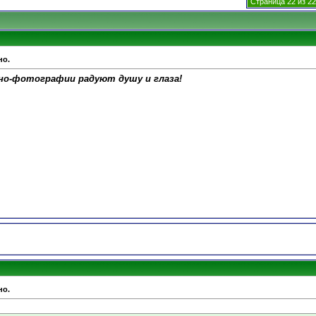
Страница 22 из 22
но.
тно-фотографии радуют душу и глаза!
но.