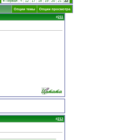
«
Первая
<
12
17
18
19
20
21
22
Опции темы
Опции просмотра
#
211
#
212