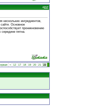
#
217
я нескольких ингредиентов,
сайте. Основное
поспособствует проникновению
к середине пятна.
ервая
<
12
17
18
19
20
21
22