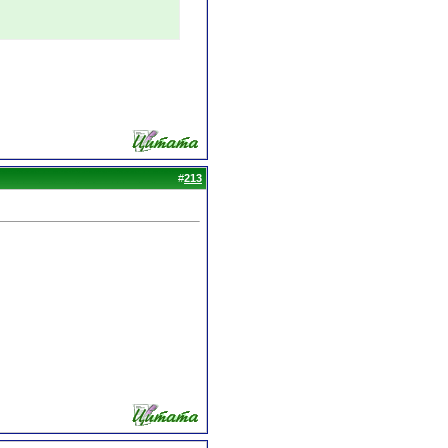
#
213