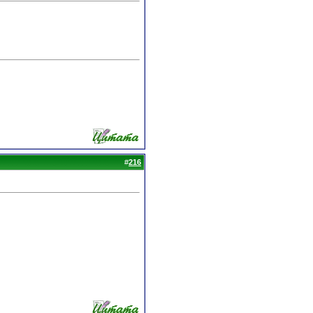
#
216