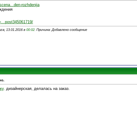
scena...den-rozhdenija
ждения
id=...post345061719/
za; 13.01.2016 в
00:02
. Причина: Добавлено сообщение
но.
ку
. дизайнерская, делалась на заказ.