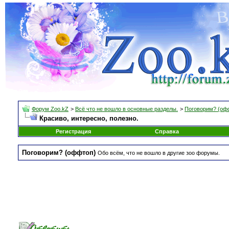
Форум Zoo.kZ
>
Всё что не вошло в основные разделы.
>
Поговорим? (оф
Красиво, интересно, полезно.
Регистрация
Справка
Поговорим? (оффтоп)
Обо всём, что не вошло в другие зоо форумы.