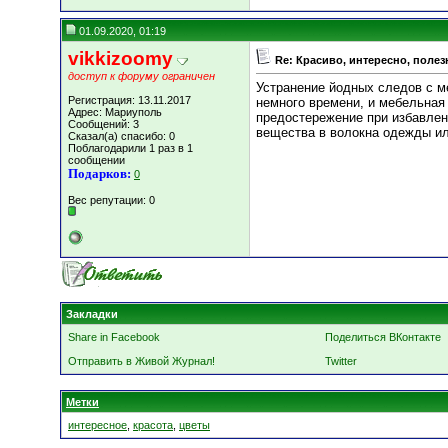
01.09.2020, 01:19
vikkizoomy
Re: Красиво, интересно, полез
доступ к форуму ограничен
Устранение йодных следов с м
Регистрация: 13.11.2017
немного времени, и мебельная
Адрес: Мариуполь
предостережение при избавлен
Сообщений: 3
вещества в волокна одежды или
Сказал(а) спасибо: 0
Поблагодарили 1 раз в 1
сообщении
Подарков:
0
Вес репутации:
0
Закладки
Share in Facebook
Поделиться ВКонтакте
Отправить в Живой Журнал!
Twitter
Метки
интересное
,
красота
,
цветы