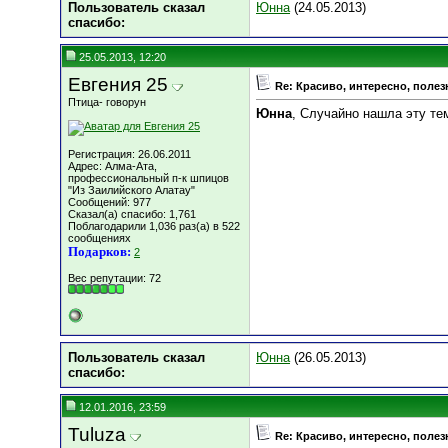
Пользователь сказал
Юнна
(24.05.2013)
cпасибо:
25.05.2013, 12:20
Евгения 25
Re: Красиво, интересно, полез
Птица- говорун
Юнна
, Случайно нашла эту тем
Регистрация: 26.06.2011
Адрес: Алма-Ата,
профессиональный п-к шпицов
"Из Заилийского Алатау"
Сообщений: 977
Сказал(а) спасибо: 1,761
Поблагодарили 1,036 раз(а) в 522
сообщениях
Подарков:
2
Вес репутации:
72
Пользователь сказал
Юнна
(26.05.2013)
cпасибо:
12.01.2016, 23:59
Tuluza
Re: Красиво, интересно, полез