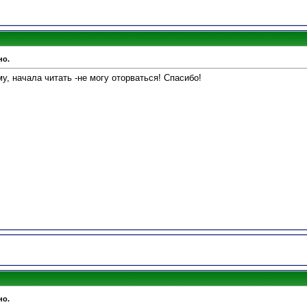
но.
у, начала читать -не могу оторваться! Спасибо!
но.