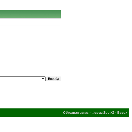
Обратная связь
-
Форум Zoo.kZ
-
Вверх