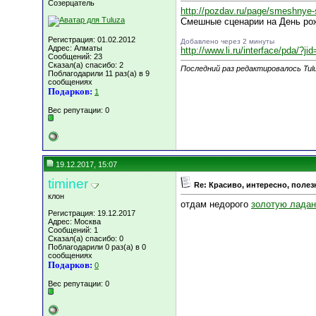
Созерцатель
http://pozdav.ru/page/smeshnye-
Смешные сценарии на День ро
Регистрация: 01.02.2012
Добавлено через 2 минуты
Адрес: Алматы
http://www.li.ru/interface/pda/?j
Сообщений: 23
Сказал(а) спасибо: 2
Последний раз редактировалось Tulu
Поблагодарили 11 раз(а) в 9
сообщениях
Подарков:
1
Вес репутации:
0
19.12.2017, 15:07
timiner
Re: Красиво, интересно, полез
клон
отдам недорого
золотую ладан
Регистрация: 19.12.2017
Адрес: Москва
Сообщений: 1
Сказал(а) спасибо: 0
Поблагодарили 0 раз(а) в 0
сообщениях
Подарков:
0
Вес репутации:
0