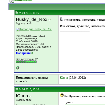
24.04.2013, 15:16
Husky_de_Rox
Re: Красиво, интересно, полез
В доску свой
Изыскано, красиво, элеган
__________________
Регистрация: 19.07.2012
Адрес: Караганда
Сообщений: 3,670
Сказал(а) спасибо: 586
Поблагодарили 2,302 раз(а) в
1,561 сообщениях
Подарков:
8
Вес репутации:
125
Пользователь сказал
Юнна
(24.04.2013)
cпасибо:
24.04.2013, 15:18
Юнна
Re: Красиво, интересно, полез
В доску свой
Цитата: