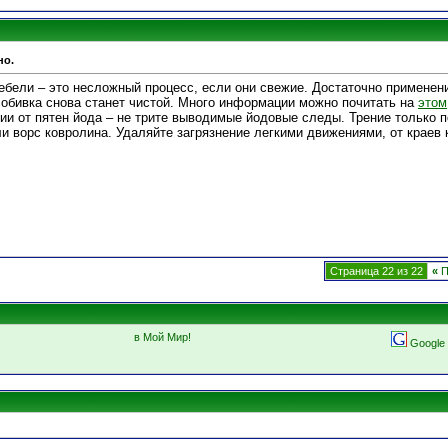
но.
ебели – это несложный процесс, если они свежие. Достаточно применени
 обивка снова станет чистой. Много информации можно почитать на
этом
ии от пятен йода – не трите выводимые йодовые следы. Трение только 
 ворс ковролина. Удаляйте загрязнение легкими движениями, от краев 
Страница 22 из 22
«
П
в Мой Мир!
Google