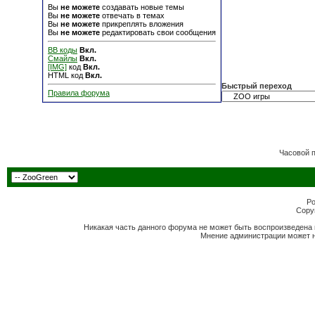
Вы
не можете
создавать новые темы
Вы
не можете
отвечать в темах
Вы
не можете
прикреплять вложения
Вы
не можете
редактировать свои сообщения
BB коды
Вкл.
Смайлы
Вкл.
[IMG]
код
Вкл.
HTML код
Вкл.
Быстрый переход
Правила форума
Часовой 
Po
Copyr
Никакая часть данного форума не может быть воспроизведена 
Мнение администрации может н