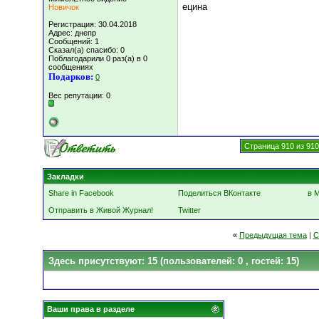
ецина
Новичок
Регистрация: 30.04.2018
Адрес: днепр
Сообщений: 1
Сказал(а) спасибо: 0
Поблагодарили 0 раз(а) в 0
сообщениях
Подарков:
0
Вес репутации:
0
Страница 910 из 910
Закладки
Share in Facebook
Поделиться ВКонтакте
в 
Отправить в Живой Журнал!
Twitter
«
Предыдущая тема
|
С
Здесь присутствуют: 15
(пользователей: 0 , гостей: 15)
Ваши права в разделе