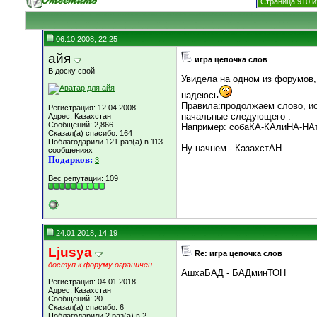
Страница 910 и
06.10.2008, 22:25
айя
игра цепочка слов
В доску свой
Увидела на одном из форумов,
надеюсь
Правила:продолжаем слово, ис
Регистрация: 12.04.2008
начальные следующего .
Адрес: Казахстан
Сообщений: 2,866
Например: собаКА-КАлиНА-НАтю
Сказал(а) спасибо: 164
Поблагодарили 121 раз(а) в 113
Ну начнем - КазахстАН
сообщениях
Подарков:
3
Вес репутации:
109
24.01.2018, 14:19
Ljusya
Re: игра цепочка слов
доступ к форуму ограничен
АшхаБАД - БАДминТОН
Регистрация: 04.01.2018
Адрес: Казахстан
Сообщений: 20
Сказал(а) спасибо: 6
Поблагодарили 2 раз(а) в 2