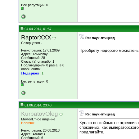
Вес репутации:
0
04.04.2014, 01:57
RaptorXXX
Re: паук-птицеед
Созерцатель
Преобрету недорого мохнатень
Регистрация: 17.01.2009
Адрес: Темиртау
Сообщений: 28
Сказал(а) спасибо: 1
Поблагодарили 0 раз(а) в 0
сообщениях
Подарков:
1
Вес репутации:
0
01.06.2014, 23:43
KurbatovOleg
Re: паук-птицеед
МимолЕтное видение
Куплю спокойных не агрессивны
Новичок
спокойных, как императорско
Регистрация: 26.08.2013
предлагайте.
Адрес: Алматы
Сообщений: 6