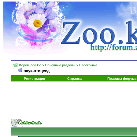
Форум Zoo.kZ
>
Основные разделы
>
Насекомые
паук-птицеед
Регистрация
Справка
Правила форума