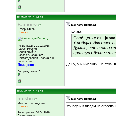
25.02.2018, 07:25
Barberry
Re: паук-птицеед
Созерцатель
Цитата:
Новичок
Сообщение от
Ljusya
У подруги два таких 
Регистрация: 21.02.2018
Думаю, что если из 
Адрес: Россия
Сообщений: 21
приступ обеспечен то
Сказал(а) спасибо: 0
Поблагодарили 0 раз(а) в 0
сообщениях
Да ну, они милашки) Не страш
Подарков:
0
Вес репутации:
0
04.05.2018, 21:55
mushu
Re: паук-птицеед
МимолЕтное видение
эти пауки к людям не агресив
Новичок
Регистрация: 30.04.2018
Адрес: днепр