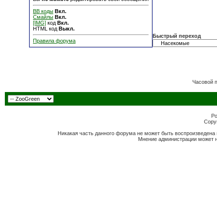
BB коды
Вкл.
Смайлы
Вкл.
[IMG]
код
Вкл.
HTML код
Выкл.
Быстрый переход
Правила форума
Часовой 
Po
Copyr
Никакая часть данного форума не может быть воспроизведена 
Мнение администрации может н