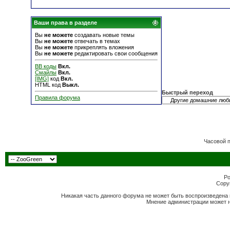
Ваши права в разделе
Вы
не можете
создавать новые темы
Вы
не можете
отвечать в темах
Вы
не можете
прикреплять вложения
Вы
не можете
редактировать свои сообщения
BB коды
Вкл.
Смайлы
Вкл.
[IMG]
код
Вкл.
HTML код
Выкл.
Быстрый переход
Правила форума
Часовой 
Po
Copyr
Никакая часть данного форума не может быть воспроизведена 
Мнение администрации может н