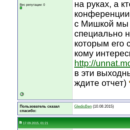
на руках, а к
Вес репутации:
0
конференции)
с Мишкой мы
специально н
которым его 
кому интерес
http://unnat.
в эти выход
ждите отчет)
Пользователь сказал
GledisBen
(10.08.2015)
cпасибо:
17.09.2015, 01:21