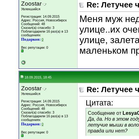
Zoostar
Re: Летучее 
Увлекшийся
Меня муж нед
Регистрация: 14.09.2015
Адрес: Россия, Новосибирск
Сообщений: 48
улице..их оче
Сказал(а) спасибо: 3
Поблагодарили 16 раз(а) в 13
сообщениях
улице, залета
Подарков:
0
маленьком пр
Вес репутации:
0
18.09.2015, 18:45
Zoostar
Re: Летучее 
Увлекшийся
Цитата:
Регистрация: 14.09.2015
Адрес: Россия, Новосибирск
Сообщений: 48
Сообщение от
Lesya
Сказал(а) спасибо: 3
Поблагодарили 16 раз(а) в 13
Да, да. Но в этом го
сообщениях
Подарков:
летучие мыши в воло
0
правда или нет?
Вес репутации:
0