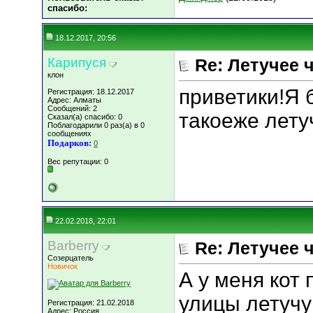
cпасибо:
18.12.2017, 20:56
Карипуся
Re: Летучее 
клон
приветики!Я 
Регистрация: 18.12.2017
Адрес: Алматы
Сообщений: 2
такоеже лету
Сказал(а) спасибо: 0
Поблагодарили 0 раз(а) в 0
сообщениях
Подарков:
0
Вес репутации:
0
22.02.2018, 22:01
Barberry
Re: Летучее 
Созерцатель
Новичок
А у меня кот
улицы летуч
Регистрация: 21.02.2018
Адрес: Россия