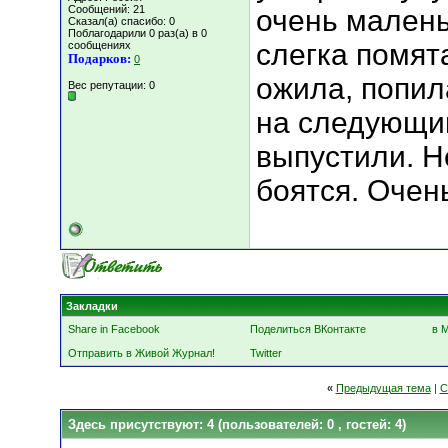
Сообщений: 21
очень малень
Сказал(а) спасибо: 0
Поблагодарили 0 раз(а) в 0
слегка помят
сообщениях
Подарков:
0
ожила, попил
Вес репутации:
0
на следующи
выпустили. Н
боятся. Очен
Закладки
Share in Facebook
Поделиться ВКонтакте
в 
Отправить в Живой Журнал!
Twitter
«
Предыдущая тема
|
С
Здесь присутствуют: 4
(пользователей: 0 , гостей: 4)