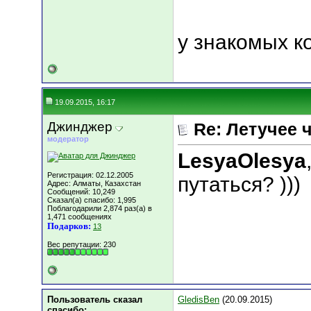
у знакомых ко
19.09.2015, 16:17
Джинджер
Re: Летучее 
модератор
LesyaOlesya
Регистрация: 02.12.2005
путаться? )))
Адрес: Алматы, Казахстан
Сообщений: 10,249
Сказал(а) спасибо: 1,995
Поблагодарили 2,874 раз(а) в
1,471 сообщениях
Подарков:
13
Вес репутации:
230
Пользователь сказал
GledisBen
(20.09.2015)
cпасибо: