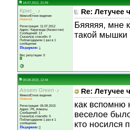
18.07.2012, 21:59
Крис_
Re: Летучее 
МимолЕтное видение
Новичок
Бяяяяя, мне к
Регистрация: 11.07.2012
Адрес: Караганда (Казахстан)
такой мышки
Сообщений: 13
Сказал(а) спасибо: 0
Поблагодарили 1 раз в 1
сообщении
Подарков:
1
Вес репутации:
0
09.08.2015, 12:44
Assem Green
Re: Летучее 
МимолЕтное видение
Новичок
как вспомню 
Регистрация: 06.08.2015
Адрес: РК, Алматы
веселое было
Сообщений: 1
Сказал(а) спасибо: 0
Поблагодарили 1 раз в 1
кто носился 
сообщении
Подарков:
0