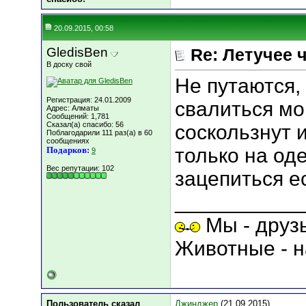
20.09.2015, 00:58
GledisBen
Re: Летучее 
В доску свой
Не путаются,
Регистрация: 24.01.2009
свалиться мо
Адрес: Алматы
Сообщений: 1,781
Сказал(а) спасибо: 56
соскользнут 
Поблагодарили 111 раз(а) в 60
сообщениях
только на од
Подарков:
9
Вес репутации:
102
зацепиться ес
___________
Мы - друз
Животные - н
Пользователь сказал
Джинджер
(21.09.2015)