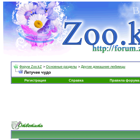
Форум Zoo.kZ
>
Основные разделы
>
Другие домашние любимцы
Летучее чудо
Регистрация
Справка
Правила форума