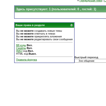
«
Предыдущая тема
|
С
Здесь присутствуют: 1
(пользователей: 0 , гостей: 1)
Ваши права в разделе
Вы
не можете
создавать новые темы
Вы
не можете
отвечать в темах
Вы
не можете
прикреплять вложения
Вы
не можете
редактировать свои сообщения
BB коды
Вкл.
Смайлы
Вкл.
[IMG]
код
Вкл.
HTML код
Выкл.
Быстрый переход
Правила форума