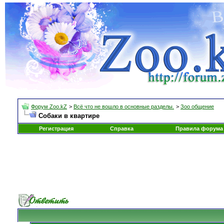
Форум Zoo.kZ
>
Всё что не вошло в основные разделы.
>
Зоо общение
Собаки в квартире
Регистрация
Справка
Правила форума