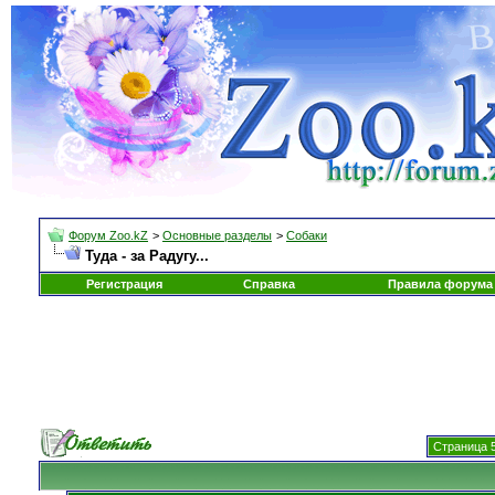
Форум Zoo.kZ
>
Основные разделы
>
Собаки
Туда - за Радугу...
Регистрация
Справка
Правила форума
Страница 5