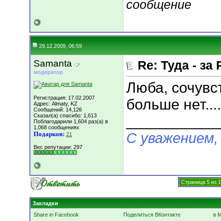
сообщение
29.12.2009, 06:59
Samanta
Re: Туда - за 
модератор
Люба, сочувс
Регистрация: 17.02.2007
больше нет....
Адрес: Almaty, KZ
Сообщений: 14,126
Сказал(а) спасибо: 1,613
___________
Поблагодарили 1,604 раз(а) в
1,068 сообщениях
С уважением,
Подарков:
21
Вес репутации:
297
Страница 5 из 
Закладки
Share in Facebook
Поделиться ВКонтакте
в 