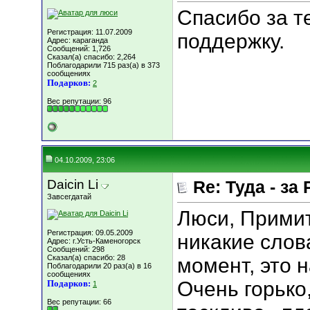
Спасибо за т
Регистрация: 11.07.2009
поддержку.
Адрес: караганда
Сообщений: 1,726
Сказал(а) спасибо: 2,264
Поблагодарили 715 раз(а) в 373
сообщениях
Подарков:
2
Вес репутации:
96
04.10.2009, 23:06
Daicin Li
Re: Туда - за 
Завсегдатай
Люси, Примит
Регистрация: 09.05.2009
никакие слов
Адрес: г.Усть-Каменогорск
Сообщений: 298
Сказал(а) спасибо: 28
момент, это н
Поблагодарили 20 раз(а) в 16
сообщениях
Очень горько
Подарков:
1
Вес репутации:
66