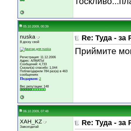
тоскливо...пла
05.10.2009, 00:39
nuska
Re: Туда - за 
В доску свой
Приймите мо
Регистрация: 11.12.2006
Адрес: АЛМАТЫ
Сообщений: 4,733
Сказал(а) спасибо: 1,044
Поблагодарили 784 раз(а) в 463
сообщениях
Подарков:
2
Вес репутации:
148
06.10.2009, 07:48
XAH_KZ
Re: Туда - за 
Завсегдатай