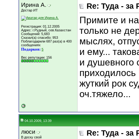
Ирина А.
Re: Туда - за 
Достар ИТ
Примите и на
Регистрация: 01.12.2005
только не де
Адрес: г.Рудный, сев.Казахстан
Сообщений: 5,683
Сказал(а) спасибо: 953
мыслях, отпу
Поблагодарили 687 раз(а) в 400
сообщениях
и ему... тако
Подарков:
5
Вес репутации:
156
и душевного 
приходилось 
жуткий рок су
оч.тяжело...
04.10.2009, 13:39
люси
Re: Туда - за 
В доску свой