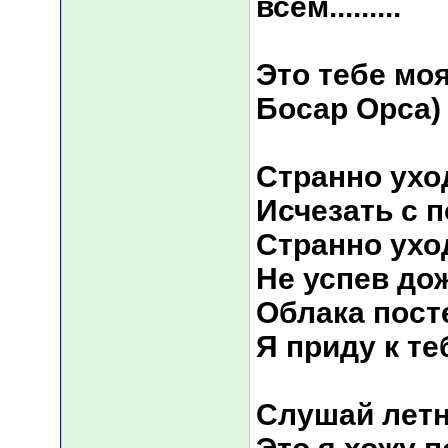
всем.........
Это тебе мо
Босар Орса)
Странно ухо
Исчезать с 
Странно ухо
Hе успев до
Облака пост
Я приду к т
Слушай лет