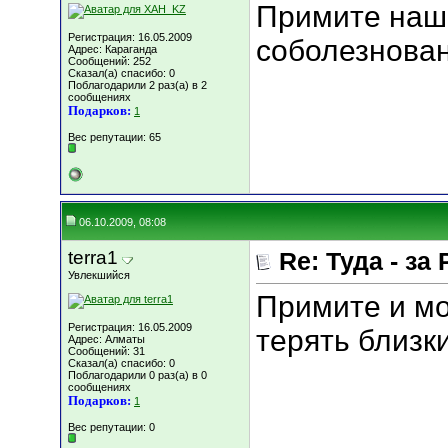
Примите наш
Регистрация: 16.05.2009
соболезнован
Адрес: Караганда
Сообщений: 252
Сказал(а) спасибо: 0
Поблагодарили 2 раз(а) в 2
сообщениях
Подарков:
1
Вес репутации:
65
06.10.2009, 08:08
terra1
Re: Туда - за 
Увлекшийся
Примите и мо
Регистрация: 16.05.2009
терять близки
Адрес: Алматы
Сообщений: 31
Сказал(а) спасибо: 0
Поблагодарили 0 раз(а) в 0
сообщениях
Подарков:
1
Вес репутации:
0