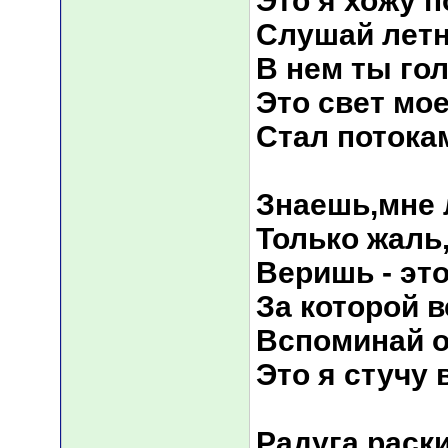
Это я хожу 
Слушай лет
В нем ты го
Это свет мо
Стал потока
Знаешь,мне 
Только жаль
Веришь - эт
За которой в
Вспоминай о
Это я стучу 
Радуга раск