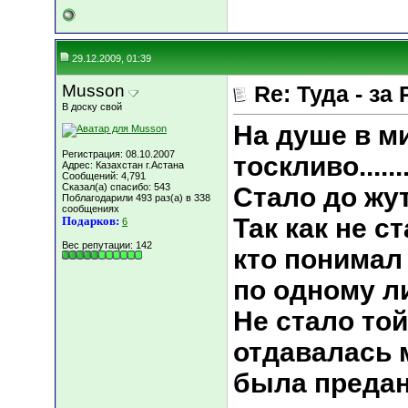
29.12.2009, 01:39
Musson
Re: Туда - за 
В доску свой
На душе в ми
Регистрация: 08.10.2007
тоскливо.......
Адрес: Казахстан г.Астана
Сообщений: 4,791
Сказал(а) спасибо: 543
Стало до жути
Поблагодарили 493 раз(а) в 338
сообщениях
Так как не с
Подарков:
6
Вес репутации:
142
кто понимал
по одному л
Не стало то
отдавалась 
была предан