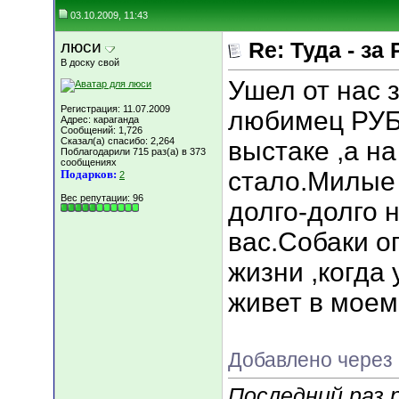
03.10.2009, 11:43
люси
Re: Туда - за 
В доску свой
Ушел от нас 
Регистрация: 11.07.2009
любимец РУБ
Адрес: караганда
Сообщений: 1,726
Сказал(а) спасибо: 2,264
выстаке ,а н
Поблагодарили 715 раз(а) в 373
сообщениях
стало.Милые
Подарков:
2
Вес репутации:
96
долго-долго 
вас.Собаки о
жизни ,когда 
живет в моем
Добавлено через 
Последний раз 