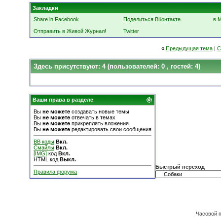
Закладки
Share in Facebook
Поделиться ВКонтакте
в 
Отправить в Живой Журнал!
Twitter
«
Предыдущая тема
|
С
Здесь присутствуют: 4
(пользователей: 0 , гостей: 4)
Ваши права в разделе
Вы
не можете
создавать новые темы
Вы
не можете
отвечать в темах
Вы
не можете
прикреплять вложения
Вы
не можете
редактировать свои сообщения
BB коды
Вкл.
Смайлы
Вкл.
[IMG]
код
Вкл.
HTML код
Выкл.
Быстрый переход
Правила форума
Часовой 