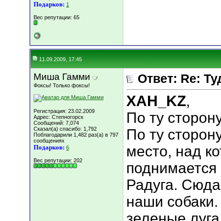
Подарков:
1
Вес репутации:
65
11.09.2009, 17:45
Миша Гамми
Ответ: Re: Туд
Фоксы! Только фоксы!
XAH_KZ
,
Регистрация: 23.02.2009
По ту сторон
Адрес: Степногорск
Сообщений: 7,074
Сказал(а) спасибо: 1,792
По ту сторон
Поблагодарили 1,482 раз(а) в 797
сообщениях
место, над к
Подарков:
6
Вес репутации:
202
поднимается 
Радуга. Сюда
наши собаки.
зеленые луга