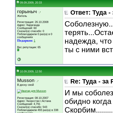
09.09.2009, 20:33
горыныч
Ответ: Туда - 
Житель
Соболезную..
Регистрация: 26.10.2008
Адрес: Караганда
Сообщений: 60
терять...Оста
Сказал(а) спасибо: 0
Поблагодарили 0 раз(а) в 0
сообщениях
надежда, что
Подарков:
1
ты с ними вс
Вес репутации:
65
10.09.2009, 12:50
Musson
Re: Туда - за 
В доску свой
И мы соболез
Регистрация: 08.10.2007
обидно когда 
Адрес: Казахстан г.Астана
Сообщений: 4,791
Сказал(а) спасибо: 543
Скорбим..........
Поблагодарили 493 раз(а) в 338