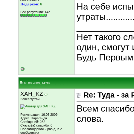
сообщениях
На себе испы
Подарков:
6
Вес репутации:
142
утраты.............
___________
Нет такого сл
один, смогут 
Будь Первым
10.09.2009, 14:39
XAH_KZ
Re: Туда - за 
Завсегдатай
Всем спасибо
Регистрация: 16.05.2009
слова.
Адрес: Караганда
Сообщений: 252
Сказал(а) спасибо: 0
Поблагодарили 2 раз(а) в 2
сообщениях