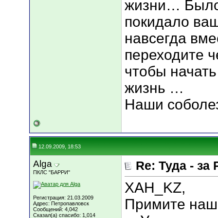
жизни… Было,
покидало ваш
навсегда вме
переходите ч
чтобы начать
жизнь …
Наши соболез
12.09.2009, 18:53
Alga
Re: Туда - за 
ПКЛС "БАРРИ"
XAH_KZ,
Регистрация: 21.03.2009
Примите наши
Адрес: Петропавловск
Сообщений: 4,042
Сказал(а) спасибо: 1,014