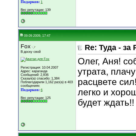
Подарков:
1
Вес репутации:
139
09.09.2009, 17:47
Fox
Re: Туда - за 
В доску свой
Олег, Аня! с
Регистрация: 10.04.2007
утрата, плачу
Адрес: караганда
Сообщений: 2,836
Сказал(а) спасибо: 1,384
расцвете сил
Поблагодарили 1,162 раз(а) в 403
сообщениях
легко и хорош
Подарков:
6
Вес репутации:
125
будет ждать!!