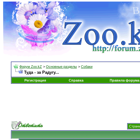
Форум Zoo.kZ
>
Основные разделы
>
Собаки
Туда - за Радугу...
Регистрация
Справка
Правила форума
Страни