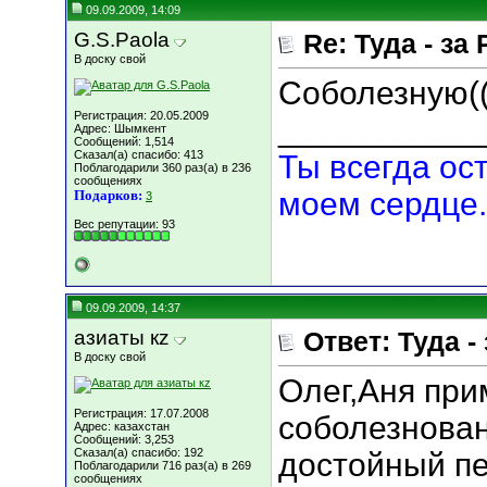
09.09.2009, 14:09
G.S.Paola
Re: Туда - за 
В доску свой
Соболезную((
Регистрация: 20.05.2009
___________
Адрес: Шымкент
Сообщений: 1,514
Сказал(а) спасибо: 413
Ты всегда ост
Поблагодарили 360 раз(а) в 236
сообщениях
моем сердце.
Подарков:
3
Вес репутации:
93
09.09.2009, 14:37
азиаты кz
Ответ: Туда - 
В доску свой
Олег,Аня при
Регистрация: 17.07.2008
соболезнован
Адрес: казахстан
Сообщений: 3,253
Сказал(а) спасибо: 192
достойный пе
Поблагодарили 716 раз(а) в 269
сообщениях