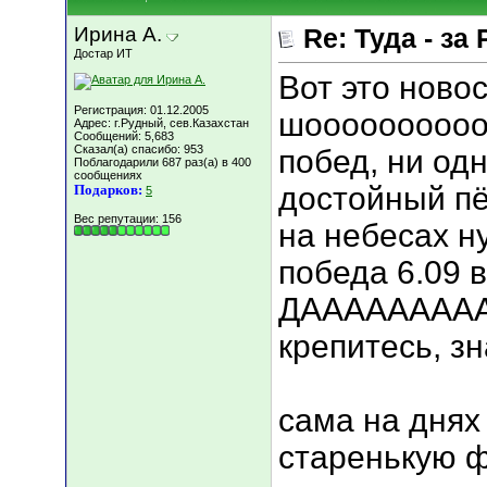
Ирина А.
Re: Туда - за 
Достар ИТ
Вот это новост
Регистрация: 01.12.2005
шооооооооооо
Адрес: г.Рудный, сев.Казахстан
Сообщений: 5,683
Сказал(а) спасибо: 953
побед, ни одн
Поблагодарили 687 раз(а) в 400
сообщениях
достойный пёс
Подарков:
5
Вес репутации:
156
на небесах н
победа 6.09 в
ДААААААААА
крепитесь, з
сама на днях
старенькую ф