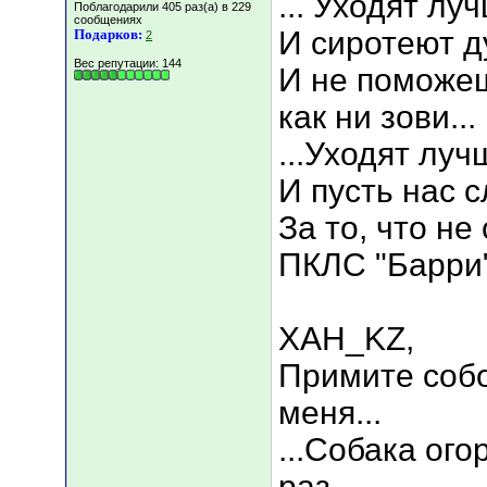
... Уходят луч
Поблагодарили 405 раз(а) в 229
сообщениях
И сиротеют д
Подарков:
2
Вес репутации:
144
И не поможеш
как ни зови...
...Уходят лучш
И пусть нас 
За то, что не
ПКЛС "Барри
XAH_KZ,
Примите собо
меня...
...Собака ого
раз...