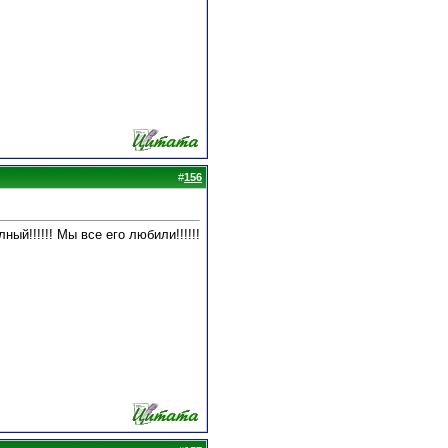
#
156
ый!!!!!! Мы все его любили!!!!!!