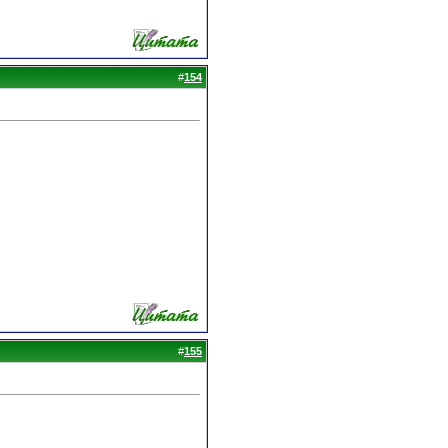
#
154
#
155