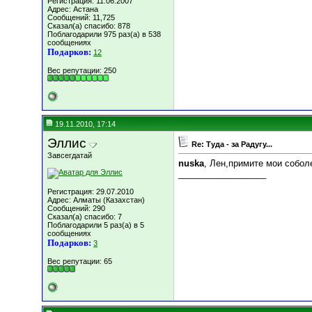
Регистрация: 11.06.2007
Адрес: Астана
Сообщений: 11,725
Сказал(а) спасибо: 878
Поблагодарили 975 раз(а) в 538
сообщениях
Подарков:
12
Вес репутации:
250
19.11.2010, 17:14
Эллис
Re: Туда - за Радугу...
Завсегдатай
nuska
, Лен,примите мои соболе
__________________
Регистрация: 29.07.2010
Адрес: Алматы (Казахстан)
Сообщений: 290
Сказал(а) спасибо: 7
Поблагодарили 5 раз(а) в 5
сообщениях
Подарков:
3
Вес репутации:
65