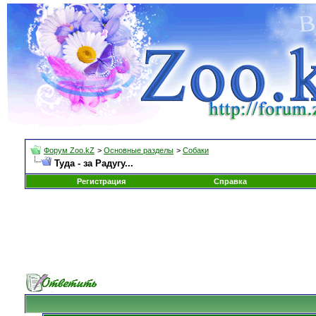
Форум Zoo.kZ
>
Основные разделы
>
Собаки
Туда - за Радугу...
Регистрация
Справка