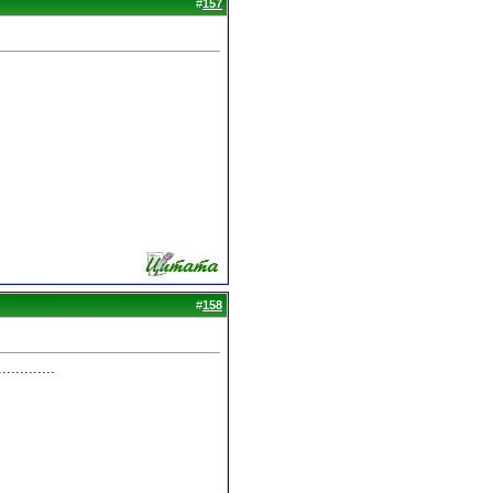
#
157
#
158
.........