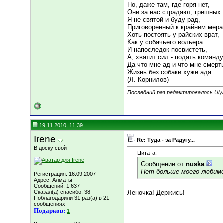
Но, даже там, где горя нет,
Они за нас страдают, грешных.
Я не святой и буду рад,
Приговоренный к крайним мера
Хоть постоять у райских врат,
Как у собачьего вольера...
И напоследок посвистеть,
А, хватит сил - подать команду.
Да что мне ад и что мне смерть
Жизнь без собаки хуже ада...
(Л. Корнилов)
Последний раз редактировалось Ulya
19.11.2010, 11:39
Irene
Re: Туда - за Радугу...
В доску свой
Цитата:
Сообщение от
nuska
Нет больше моего любимо
Регистрация: 16.09.2007
Адрес: Алматы
Сообщений: 1,637
Сказал(а) спасибо: 38
Леночка! Держись!
Поблагодарили 31 раз(а) в 21
сообщениях
Подарков:
1