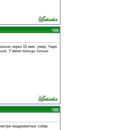
#
159
ильно через 15 мин. умер, Чаре
ьно. У меня пальцы только
#
160
смотра неадекватных собак.