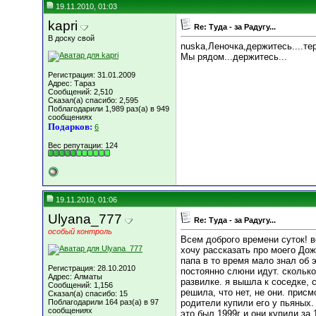
19.11.2010, 01:03
kapri
Re: Туда - за Радугу...
В доску свой
nuska,Леночка,держитесь....тер
Мы рядом...держитесь...
Регистрация: 31.01.2009
Адрес: Тараз
Сообщений: 2,510
Сказал(а) спасибо: 2,595
Поблагодарили 1,989 раз(а) в 949
сообщениях
Подарков:
6
Вес репутации:
124
19.11.2010, 01:06
Ulyana_777
Re: Туда - за Радугу...
особый контроль
Всем доброго времени суток! в
хочу рассказать про моего Дож
папа в то время мало знал об 
Регистрация: 28.10.2010
постоянно слюни идут. сколько
Адрес: Алматы
развилке. я вышла к соседке, 
Сообщений: 1,156
решила, что нет, не они. при
Сказал(а) спасибо: 15
Поблагодарили 164 раз(а) в 97
родители купили его у пьяных.
сообщениях
это был 1999г и они купили за