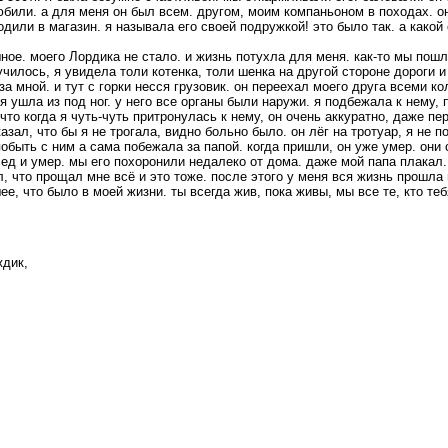
юбили. а для меня он был всем. другом, моим компаньоном в походах. о
одили в магазин. я называла его своей подружкой! это было так. а какой
ное. моего Лордика не стало. и жизнь потухла для меня. как-то мы пошл
училось, я увидела толи котенка, толи шенка на другой стороне дороги и
а мной. и тут с горки несся грузовик. он переехал моего друга всеми ко
 ушла из под ног. у него все органы были наружи. я подбежала к нему, п
что когда я чуть-чуть притронулась к нему, он очень аккуратно, даже п
азал, что бы я не трогала, видно больно было. он лёг на тротуар, я не 
обыть с ним а сама побежала за папой. когда пришли, он уже умер. они с
ед и умер. мы его похоронили недалеко от дома. даже мой папа плакал.
, что прощал мне всё и это тоже. после этого у меня вся жизнь прошла
шее, что было в моей жизни. ты всегда жив, пока живы, мы все те, кто т
ждик,