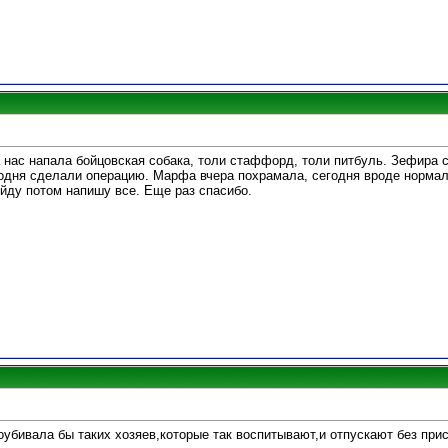
 нас напала бойцовская собака, толи стаффорд, толи питбуль. Зефира с
годня сделали операцию. Марфа вчера похрамала, сегодня вроде нормал
ойду потом напишу все. Еще раз спасибо.
убивала бы таких хозяев,которые так воспитывают,и отпускают без при