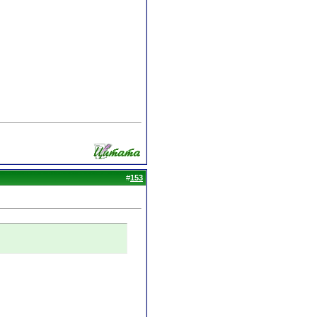
#
153