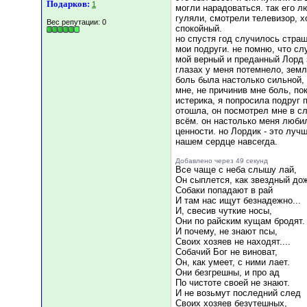
Подарков:
1
могли нарадоваться. так его л
гуляли, смотрели телевизор, х
Вес репутации:
0
спокойный.
но спустя год случилось страш
мои подруги. не помню, что сл
мой верный и преданный Лорд з
глазах у меня потемнело, земля
боль была настолько сильной, 
мне, не причинив мне боль, пок
истерика, я попросила подруг п
отошла, он посмотрел мне в сл
всём. он настолько меня любил
ценности. но Лордик - это луч
нашем сердце навсегда.
Добавлено через 49 секунд
Все чаще с неба слышу лай,
Он сыплется, как звездный до
Собаки попадают в рай
И там нас ищут безнадежно...
И, свесив чуткие носы,
Они по райским кущам бродят.
И почему, не знают псы,
Своих хозяев не находят....
Собачий Бог не виноват,
Он, как умеет, с ними лает.
Они безгрешны, и про ад
По чистоте своей не знают.
И не возьмут последний след
Своих хозяев безутешных,