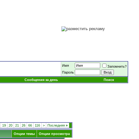
Имя
Запомнить?
Пароль
Сообщения за день
Поиск
19
20
21
26
66
116
>
Последняя
»
Опции темы
Опции просмотра