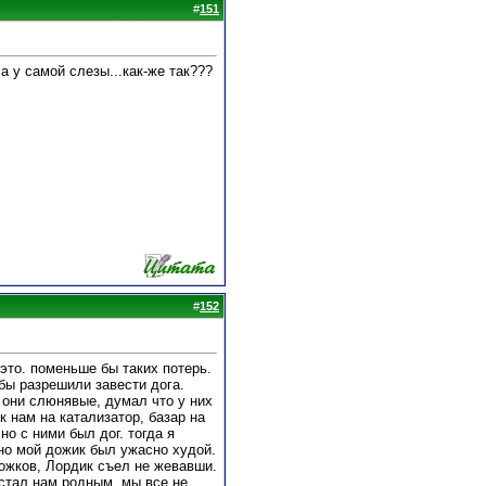
#
151
а у самой слезы...как-же так???
#
152
это. поменьше бы таких потерь.
обы разрешили завести дога.
о они слюнявые, думал что у них
к нам на катализатор, базар на
но с ними был дог. тогда я
но мой дожик был ужасно худой.
рожков, Лордик съел не жевавши.
 стал нам родным. мы все не