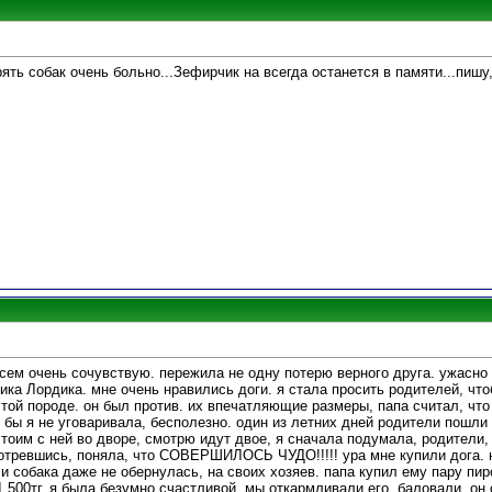
ять собак очень больно...Зефирчик на всегда останется в памяти...пишу,
сем очень сочувствую. пережила не одну потерю верного друга. ужасно 
ика Лордика. мне очень нравились доги. я стала просить родителей, чт
этой породе. он был против. их впечатляющие размеры, папа считал, чт
 бы я не уговаривала, бесполезно. один из летних дней родители пошли 
стоим с ней во дворе, смотрю идут двое, я сначала подумала, родители, 
смотревшись, поняла, что СОВЕРШИЛОСЬ ЧУДО!!!!! ура мне купили дога. 
 и собака даже не обернулась, на своих хозяев. папа купил ему пару пи
 1 500тг. я была безумно счастливой. мы откармливали его. баловали. он