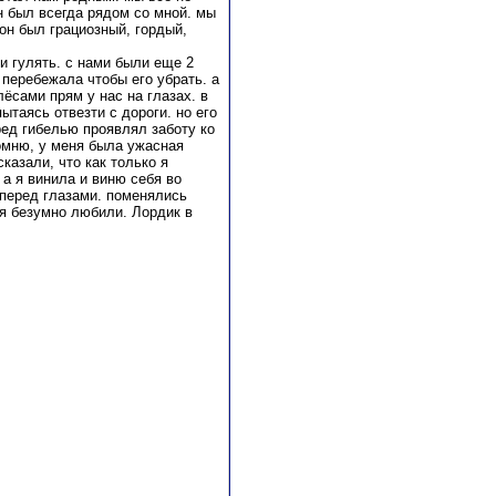
н был всегда рядом со мной. мы
 он был грациозный, гордый,
и гулять. с нами были еще 2
 перебежала чтобы его убрать. а
лёсами прям у нас на глазах. в
ытаясь отвезти с дороги. но его
еред гибелью проявлял заботу ко
помню, у меня была ужасная
казали, что как только я
 а я винила и виню себя во
 перед глазами. поменялись
ебя безумно любили. Лордик в