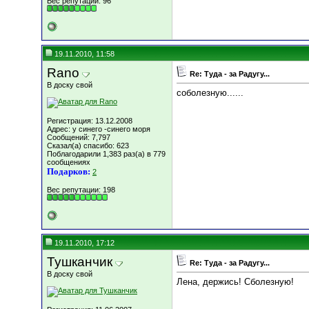
Вес репутации:
96
19.11.2010, 11:58
Rano
Re: Туда - за Радугу...
В доску свой
соболезную......
Регистрация: 13.12.2008
Адрес: у синего -синего моря
Сообщений: 7,797
Сказал(а) спасибо: 623
Поблагодарили 1,383 раз(а) в 779
сообщениях
Подарков:
2
Вес репутации:
198
19.11.2010, 17:12
Тушканчик
Re: Туда - за Радугу...
В доску свой
Лена, держись! Сболезную!