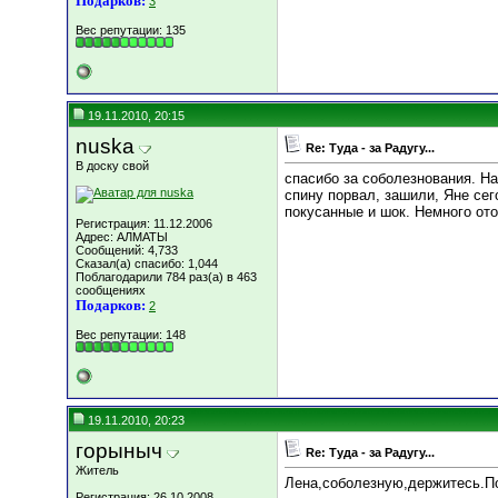
Подарков:
3
Вес репутации:
135
19.11.2010, 20:15
nuska
Re: Туда - за Радугу...
В доску свой
спасибо за соболезнования. На
спину порвал, зашили, Яне се
покусанные и шок. Немного от
Регистрация: 11.12.2006
Адрес: АЛМАТЫ
Сообщений: 4,733
Сказал(а) спасибо: 1,044
Поблагодарили 784 раз(а) в 463
сообщениях
Подарков:
2
Вес репутации:
148
19.11.2010, 20:23
горыныч
Re: Туда - за Радугу...
Житель
Лена,соболезную,держитесь.По
Регистрация: 26.10.2008