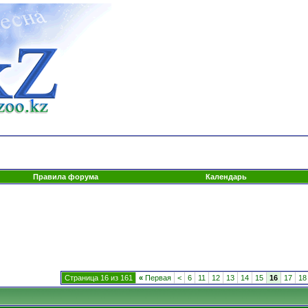
Правила форума
Календарь
Страница 16 из 161
«
Первая
<
6
11
12
13
14
15
16
17
18