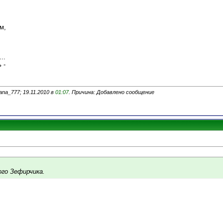
м,
..
 -
na_777; 19.11.2010 в
01:07
. Причина: Добавлено сообщение
го Зефирчика.