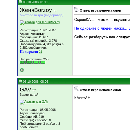
08.10.2008, 01:12
ЖеняBorzoy
Ответ: игра цепочка слов
быстрее ветра (модератор)
ОкрошКА..... мммм.... вкуснят
__________________
Не сдирайте с людей маски... 
Регистрация: 13.01.2007
Адрес: Кокшетау.
Сейчас разберусь как следуе
Сообщений: 11,407
Сказал(а) спасибо: 3,270
Поблагодарили 4,313 раз(а) в
2,382 сообщениях
Подарков:
21
Вес репутации:
255
08.10.2008, 08:06
GAV
Ответ: игра цепочка слов
Завсегдатай
КАпитАН
Регистрация: 05.05.2008
Адрес: павлодар
Сообщений: 219
Сказал(а) спасибо: 0
Поблагодарили 3 раз(а) в 3
сообщениях