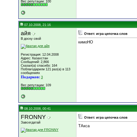
Вес репутации:
100
07.10.2008, 21:16
айя
Ответ: игра цепочка слов
В доску свой
кимоНО
Регистрация: 12.04.2008
Адрес: Казахстан
Сообщений: 2,866
Сказал(а) спасибо: 164
Поблагодарили 121 раз(а) в 113
сообщениях
Подарков:
3
Вес репутации:
109
08.10.2008, 00:41
FRONNY
Ответ: игра цепочка слов
Завсегдатай
ТАкса