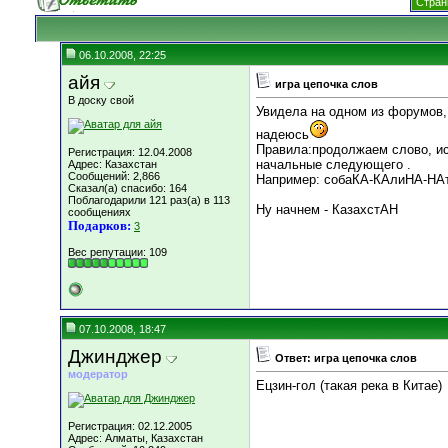
Стран
06.10.2008, 22:25
айя
игра цепочка слов
В доску свой
Увидела на одном из форумов,
надеюсь
Правила:продолжаем слово, ис
Регистрация: 12.04.2008
начальные следующего .
Адрес: Казахстан
Сообщений: 2,866
Например: собаКА-КАлиНА-НАтю
Сказал(а) спасибо: 164
Поблагодарили 121 раз(а) в 113
Ну начнем - КазахстАН
сообщениях
Подарков:
3
Вес репутации:
109
07.10.2008, 18:47
Джинджер
Ответ: игра цепочка слов
модератор
Ецзин-гол (такая река в Китае)
Регистрация: 02.12.2005
Адрес: Алматы, Казахстан