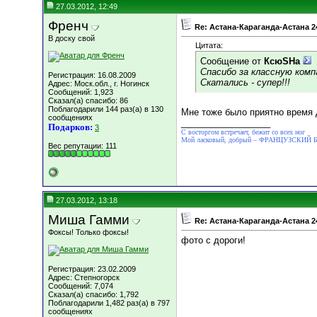
27.03.2012, 12:49
Френч
Re: Астана-Караганда-Астана 2
В доску свой
Цитата:
Сообщение от
КсюSHа
Спасибо за классную компа
Регистрация: 16.08.2009
Скатались - супер!!!
Адрес: Моск.обл., г. Ногинск
Сообщений: 1,923
Сказал(а) спасибо: 86
Поблагодарили 144 раз(а) в 130
Мне тоже было приятно время д
сообщениях
__________________
Подарков:
3
С восторгом встречает, бежит со всех ног
Мой ласковый, добрый – ФРАНЦУЗСКИЙ
Вес репутации:
111
27.03.2012, 13:18
Миша Гамми
Re: Астана-Караганда-Астана 2
Фоксы! Только фоксы!
фото с дороги!
Регистрация: 23.02.2009
Адрес: Степногорск
Сообщений: 7,074
Сказал(а) спасибо: 1,792
Поблагодарили 1,482 раз(а) в 797
сообщениях