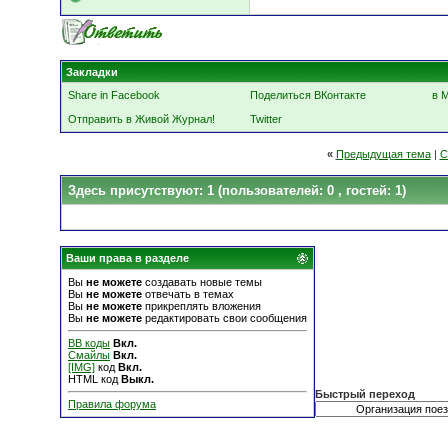
Закладки
Share in Facebook
Поделиться ВКонтакте
в 
Отправить в Живой Журнал!
Twitter
«
Предыдущая тема
|
С
Здесь присутствуют: 1
(пользователей: 0 , гостей: 1)
Ваши права в разделе
Вы
не можете
создавать новые темы
Вы
не можете
отвечать в темах
Вы
не можете
прикреплять вложения
Вы
не можете
редактировать свои сообщения
BB коды
Вкл.
Смайлы
Вкл.
[IMG]
код
Вкл.
HTML код
Выкл.
Быстрый переход
Правила форума