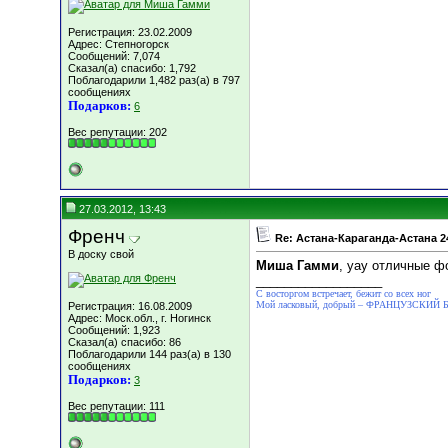
Регистрация: 23.02.2009
Адрес: Степногорск
Сообщений: 7,074
Сказал(а) спасибо: 1,792
Поблагодарили 1,482 раз(а) в 797
сообщениях
Подарков:
6
Вес репутации:
202
27.03.2012, 13:43
Френч
Re: Астана-Караганда-Астана 2
В доску свой
Миша Гамми
, уау отличные ф
__________________
С восторгом встречает, бежит со всех ног
Мой ласковый, добрый – ФРАНЦУЗСКИЙ
Регистрация: 16.08.2009
Адрес: Моск.обл., г. Ногинск
Сообщений: 1,923
Сказал(а) спасибо: 86
Поблагодарили 144 раз(а) в 130
сообщениях
Подарков:
3
Вес репутации:
111