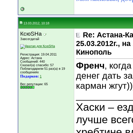
13.03.2012, 10:18
КсюSHа
Re: Астана-К
Завсегдатай
25.03.2012г., 
Кинополь
Регистрация: 19.04.2011
Адрес: Астана
Сообщений: 440
Френч
, когд
Сказал(а) спасибо: 57
Поблагодарили 51 раз(а) в 19
сообщениях
денег дать за
Подарков:
1
карман жгут))
Вес репутации:
65
___________
Хаски – ез
лучше всег
хребтине в