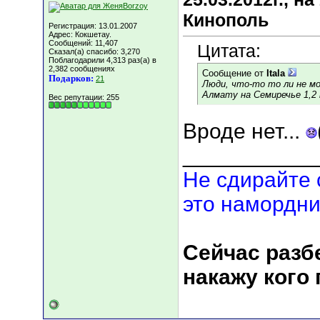
Кинополь
Регистрация: 13.01.2007
Адрес: Кокшетау.
Сообщений: 11,407
Цитата:
Сказал(а) спасибо: 3,270
Поблагодарили 4,313 раз(а) в
2,382 сообщениях
Сообщение от
Itala
Подарков:
21
Люди, что-то то ли не мо
Алмату на Семиречье 1,2
Вес репутации:
255
Вроде нет...
___________
Не сдирайте 
это намордни
Сейчас разбе
накажу кого