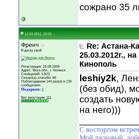
сожрано 35 л
12.03.2012, 22:03
Френч
Re: Астана-К
В доску свой
25.03.2012г., 
Кинополь
Регистрация: 16.08.2009
Адрес: Моск.обл., г. Ногинск
Сообщений: 1,923
leshiy2k
, Лен
Сказал(а) спасибо: 86
Поблагодарили 144 раз(а) в 130
сообщениях
(без обид), м
Подарков:
3
создать нову
Вес репутации:
111
на него)))
___________
С восторгом встреч
Мой ласковый, д