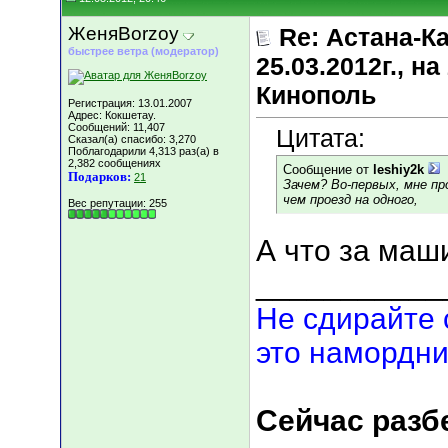
ЖеняBorzoy
Re: Астана-К
быстрее ветра (модератор)
25.03.2012г., 
Кинополь
Регистрация: 13.01.2007
Адрес: Кокшетау.
Сообщений: 11,407
Цитата:
Сказал(а) спасибо: 3,270
Поблагодарили 4,313 раз(а) в
2,382 сообщениях
Сообщение от
leshiy2k
Подарков:
21
Зачем? Во-первых, мне пр
чем проезд на одного,
Вес репутации:
255
А что за маш
___________
Не сдирайте 
это намордни
Сейчас разбе