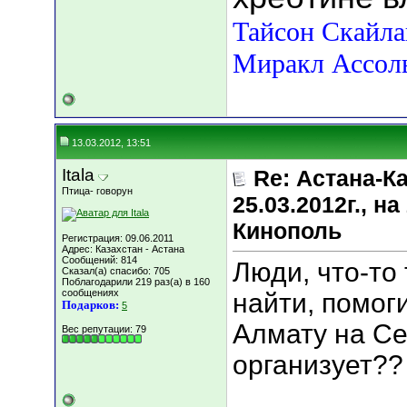
Тайсон Скайл
Миракл Ассол
13.03.2012, 13:51
Itala
Re: Астана-К
Птица- говорун
25.03.2012г., 
Кинополь
Регистрация: 09.06.2011
Адрес: Казахстан - Астана
Сообщений: 814
Люди, что-то 
Сказал(а) спасибо: 705
Поблагодарили 219 раз(а) в 160
сообщениях
найти, помоги
Подарков:
5
Алмату на Се
Вес репутации:
79
организует??