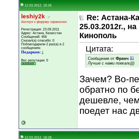
12.03.2012, 18:26
leshiy2k
Re: Астана-К
доступ к форуму ограничен
25.03.2012г., 
Регистрация: 23.09.2011
Адрес: Астана, Казахстан
Кинополь
Сообщений: 466
Сказал(а) спасибо: 0
Поблагодарили 2 раз(а) в 2
Цитата:
сообщениях
Подарков:
1
Сообщение от
Френч
Вес репутации:
0
Лучше с нами поехали)))
Зачем? Во-пе
обратно по б
дешевле, чем
поедет нас д
12.03.2012, 18:28