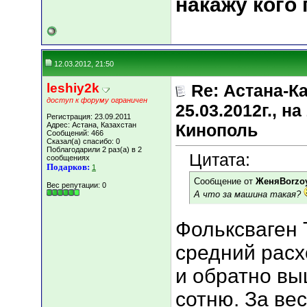
накажу кого
12.03.2012, 21:50
leshiy2k
Re: Астана-К
доступ к форуму ограничен
25.03.2012г., 
Регистрация: 23.09.2011
Адрес: Астана, Казахстан
Кинополь
Сообщений: 466
Сказал(а) спасибо: 0
Поблагодарили 2 раз(а) в 2
Цитата:
сообщениях
Подарков:
1
Сообщение от
ЖеняBorzo
Вес репутации:
0
А что за машина такая?
Фольксваген Т
средний расх
и обратно вы
сотню. За ве