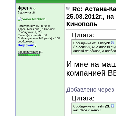
Френч
Re: Астана-К
В доску свой
25.03.2012г., 
Кинополь
Регистрация: 16.08.2009
Адрес: Моск.обл., г. Ногинск
Сообщений: 1,923
Цитата:
Сказал(а) спасибо: 86
Поблагодарили 144 раз(а) в 130
сообщениях
Сообщение от
leshiy2k
Подарков:
3
Во-первых, мне проезд ту
проезд на одного, а поеде
Вес репутации:
111
И мне на маш
компанией 
Добавлено через 
Цитата:
Сообщение от
leshiy2k
нас двое с женой.