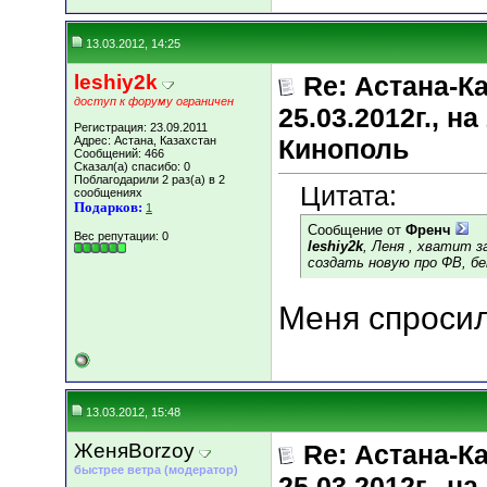
13.03.2012, 14:25
leshiy2k
Re: Астана-К
доступ к форуму ограничен
25.03.2012г., 
Регистрация: 23.09.2011
Адрес: Астана, Казахстан
Кинополь
Сообщений: 466
Сказал(а) спасибо: 0
Поблагодарили 2 раз(а) в 2
Цитата:
сообщениях
Подарков:
1
Сообщение от
Френч
Вес репутации:
0
leshiy2k
, Леня , хватит з
создать новую про ФВ, бен
Меня спросил
13.03.2012, 15:48
ЖеняBorzoy
Re: Астана-К
быстрее ветра (модератор)
25.03.2012г., 