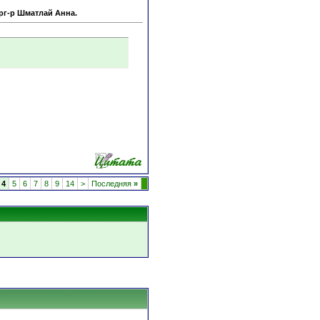
рг-р Шматлай Анна.
4
5
6
7
8
9
14
>
Последняя
»