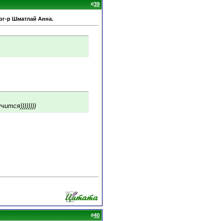
#
39
рг-р Шматлай Анна.
ится))))))))
#
40