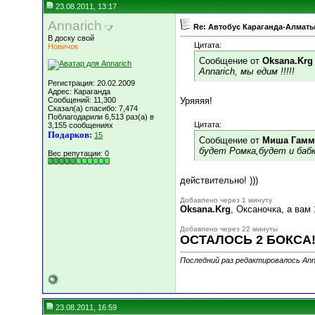
23.08.2011, 13:17
Annarich
Re: Автобус Караганда-Алматы
В доску свой
Цитата:
Новичок
Сообщение от
Oksana.Krg
Annarich, мы едим !!!!!
Регистрация: 20.02.2009
Адрес: Караганда
Сообщений: 11,300
Уряяяя!
Сказал(а) спасибо: 7,474
Поблагодарили 6,513 раз(а) в
Цитата:
3,155 сообщениях
Подарков:
15
Сообщение от
Миша Гамм
будет Ромка,будет и бабка
Вес репутации:
0
действительно! )))
Добавлено через 1 минуту
Oksana.Krg
, Оксаночка, а вам
Добавлено через 22 минуты
ОСТАЛОСЬ 2 БОКСА! 
Последний раз редактировалось Anna
23.08.2011, 16:59