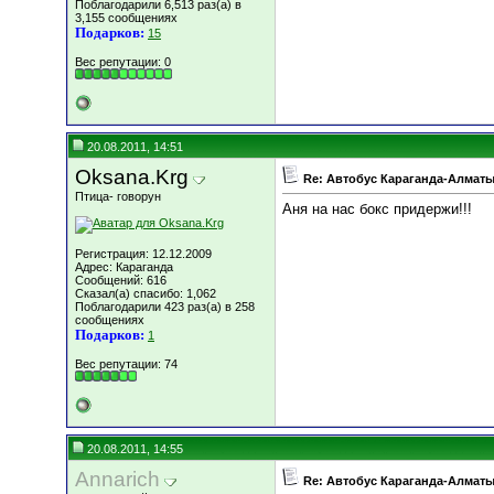
Поблагодарили 6,513 раз(а) в
3,155 сообщениях
Подарков:
15
Вес репутации:
0
20.08.2011, 14:51
Oksana.Krg
Re: Автобус Караганда-Алматы
Птица- говорун
Аня на нас бокс придержи!!!
Регистрация: 12.12.2009
Адрес: Караганда
Сообщений: 616
Сказал(а) спасибо: 1,062
Поблагодарили 423 раз(а) в 258
сообщениях
Подарков:
1
Вес репутации:
74
20.08.2011, 14:55
Annarich
Re: Автобус Караганда-Алматы