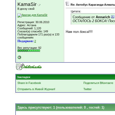
KamaSir
Re: Автобус Караганда-Алматы
В доску свой
Цитата:
Сообщение от
Annarich
ОСТАЛОСЬ 2 БОКСА! Посп
Регистрация: 30.06.2010
Адрес: Астана
Сообщений: 1,120
Сказал(а) спасибо: 149
Нам пол.бокса!!!!
Поблагодарили 171 раз(а) в 133
сообщениях
Подарков:
2
Вес репутации:
92
Закладки
Share in Facebook
Поделиться ВКонтакте
Отправить в Живой Журнал!
Twitter
Здесь присутствуют: 1
(пользователей: 0 , гостей: 1)