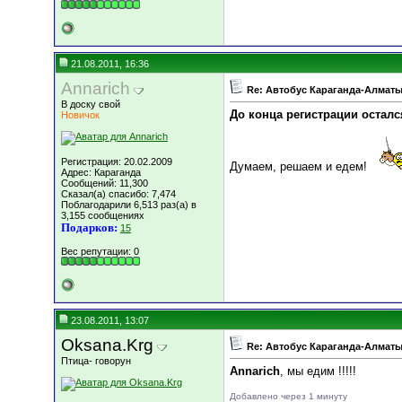
21.08.2011, 16:36
Annarich
Re: Автобус Караганда-Алматы
В доску свой
До конца регистрации остал
Новичок
Регистрация: 20.02.2009
Думаем, решаем и едем!
Адрес: Караганда
Сообщений: 11,300
Сказал(а) спасибо: 7,474
Поблагодарили 6,513 раз(а) в
3,155 сообщениях
Подарков:
15
Вес репутации:
0
23.08.2011, 13:07
Oksana.Krg
Re: Автобус Караганда-Алматы
Птица- говорун
Annarich
, мы едим !!!!!
Добавлено через 1 минуту