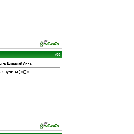
#
38
рг-р Шматлай Анна.
случится))))))))