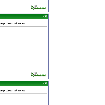
#
36
рг-р Шматлай Анна.
#
37
рг-р Шматлай Анна.