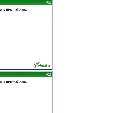
#
31
рг-р Шматлай Анна.
#
32
рг-р Шматлай Анна.