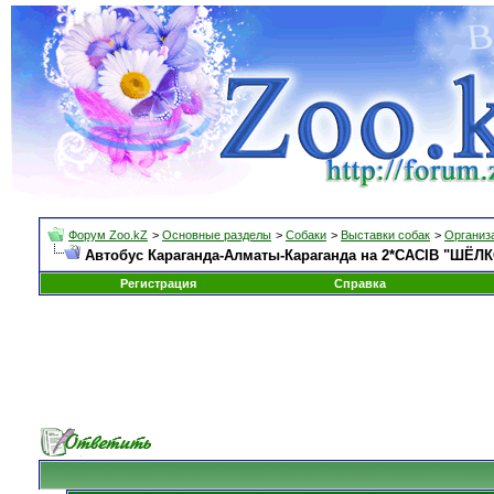
Форум Zoo.kZ
>
Основные разделы
>
Собаки
>
Выставки собак
>
Организа
Автобус Караганда-Алматы-Караганда на 2*CACIB "ШЁЛКО
Регистрация
Справка