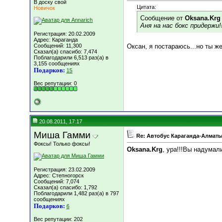
В доску свой
Цитата:
Новичок
Сообщение от
Oksana.Krg
Аня на нас бокс придержи!!
Регистрация: 20.02.2009
Адрес: Караганда
Сообщений: 11,300
Оксан, я постараюсь...но ты же
Сказал(а) спасибо: 7,474
Поблагодарили 6,513 раз(а) в
3,155 сообщениях
Подарков:
15
Вес репутации:
0
20.08.2011, 17:17
Миша Гамми
Re: Автобус Караганда-Алматы
Фоксы! Только фоксы!
Oksana.Krg
, ура!!!Вы надумали
Регистрация: 23.02.2009
Адрес: Степногорск
Сообщений: 7,074
Сказал(а) спасибо: 1,792
Поблагодарили 1,482 раз(а) в 797
сообщениях
Подарков:
6
Вес репутации:
202