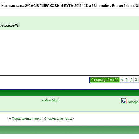
-Караганда на 2*CACIB "ШЁЛКОВЫЙ ПУТЬ-2011" 15 и 16 октября. Выезд 14 окт. О
ешите!!!
Страница 4 из 22
<
1
2
3
в Мой Мир!
Google
«
Предыдущая тема
|
Следующая тема
»