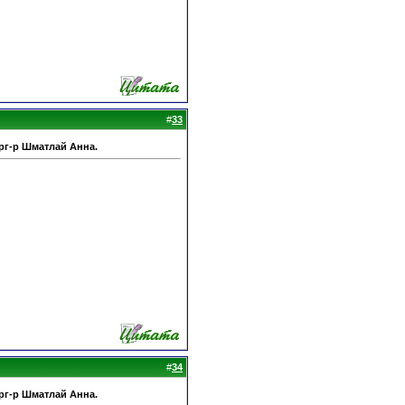
#
33
рг-р Шматлай Анна.
#
34
рг-р Шматлай Анна.