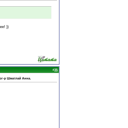
е! ))
#
35
рг-р Шматлай Анна.