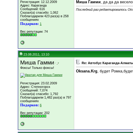
Миша Гамми
, да да да весело
Регистрация: 12.12.2009
Адрес: Караганда
Сообщений: 616
Последний раз редактировалось Oksa
Сказал(а) спасибо: 1,062
Поблагодарили 423 раз(а) в 258
сообщениях
Подарков:
1
Вес репутации:
74
23.08.2011, 13:10
Миша Гамми
Re: Автобус Караганда-Алматы
Фоксы! Только фоксы!
Oksana.Krg
, будет Ромка,будет
Регистрация: 23.02.2009
Адрес: Степногорск
Сообщений: 7,074
Сказал(а) спасибо: 1,792
Поблагодарили 1,482 раз(а) в 797
сообщениях
Подарков:
6
Вес репутации:
202