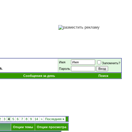
Имя
Запомнить?
а.
Пароль
Сообщения за день
Поиск
2
3
4
5
6
7
8
9
14
>
Последняя
»
Опции темы
Опции просмотра