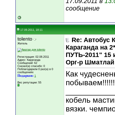
17.09.2011 в
13:
сообщение
17.09.2011, 18:11
tolento
Re: Автобус 
Житель
Караганда на
ПУТЬ-2011" 15 и
Регистрация: 02.08.2011
Адрес: Караганда
Орг-р Шматлай
Сообщений: 62
Сказал(а) спасибо: 0
Поблагодарили 0 раз(а) в 0
Как чудеснен
сообщениях
Подарков:
1
побываем!!!!!!
Вес репутации:
55
___________
кобель масти
вязки. чемпи