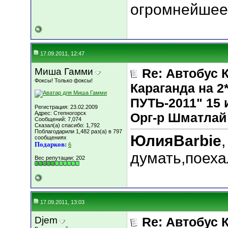
огромнейшее 
17.09.2011, 12:47
Миша Гамми
Re: Автобус 
Фоксы! Только фоксы!
Караганда на
ПУТЬ-2011" 15 и
Регистрация: 23.02.2009
Адрес: Степногорск
Орг-р Шматлай
Сообщений: 7,074
Сказал(а) спасибо: 1,792
Поблагодарили 1,482 раз(а) в 797
ЮлияBarbie
сообщениях
Подарков:
6
думать,поеха
Вес репутации:
202
17.09.2011, 13:03
Djem
Re: Автобус 