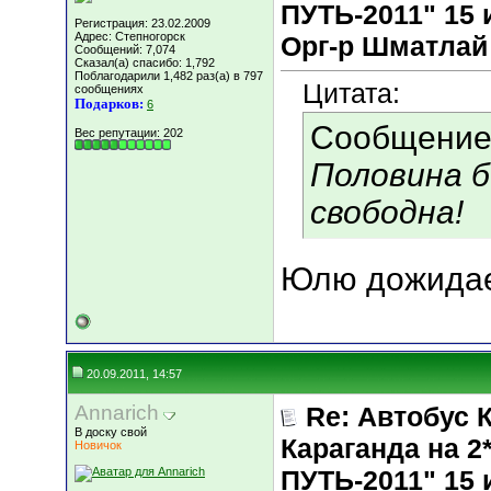
ПУТЬ-2011" 15 и
Регистрация: 23.02.2009
Адрес: Степногорск
Орг-р Шматлай
Сообщений: 7,074
Сказал(а) спасибо: 1,792
Поблагодарили 1,482 раз(а) в 797
Цитата:
сообщениях
Подарков:
6
Сообщение
Вес репутации:
202
Половина б
свободна!
Юлю дожидает
20.09.2011, 14:57
Annarich
Re: Автобус 
В доску свой
Караганда на
Новичок
ПУТЬ-2011" 15 и