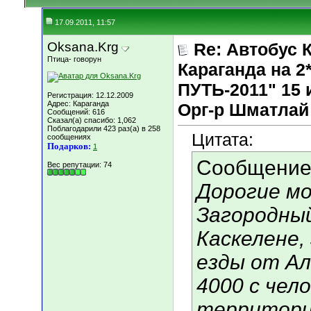
17.09.2011, 11:57
Oksana.Krg
Re: Автобус 
Птица- говорун
Караганда на
ПУТЬ-2011" 15 и
Регистрация: 12.12.2009
Адрес: Караганда
Орг-р Шматлай
Сообщений: 616
Сказал(а) спасибо: 1,062
Поблагодарили 423 раз(а) в 258
Цитата:
сообщениях
Подарков:
1
Сообщение
Вес репутации:
74
Дорогие мо
Загородный
Каскелене,
езды от А
4000 с чел
территори