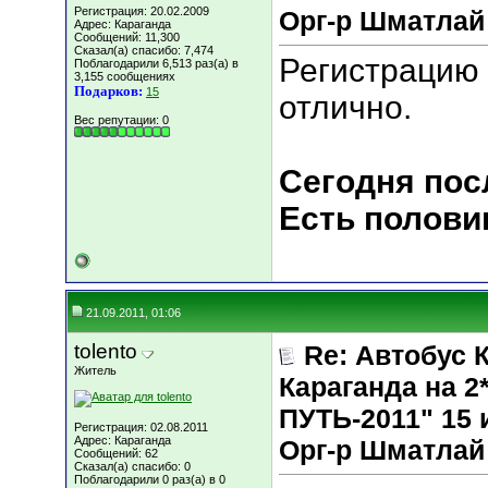
Регистрация: 20.02.2009
Орг-р Шматлай
Адрес: Караганда
Сообщений: 11,300
Сказал(а) спасибо: 7,474
Регистрацию 
Поблагодарили 6,513 раз(а) в
3,155 сообщениях
Подарков:
15
отлично.
Вес репутации:
0
Сегодня пос
Есть полови
21.09.2011, 01:06
tolento
Re: Автобус 
Житель
Караганда на
ПУТЬ-2011" 15 и
Регистрация: 02.08.2011
Адрес: Караганда
Орг-р Шматлай
Сообщений: 62
Сказал(а) спасибо: 0
Поблагодарили 0 раз(а) в 0