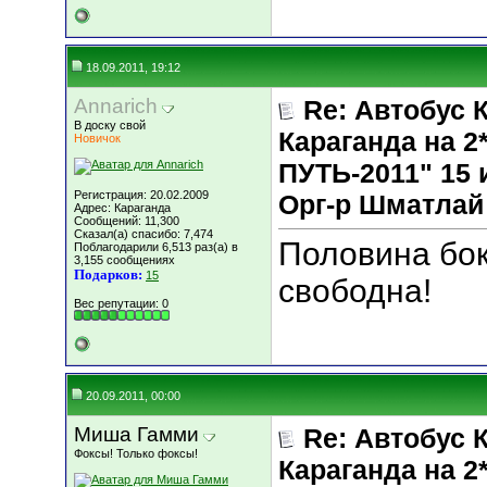
18.09.2011, 19:12
Annarich
Re: Автобус 
В доску свой
Караганда на
Новичок
ПУТЬ-2011" 15 и
Регистрация: 20.02.2009
Орг-р Шматлай
Адрес: Караганда
Сообщений: 11,300
Сказал(а) спасибо: 7,474
Половина бок
Поблагодарили 6,513 раз(а) в
3,155 сообщениях
Подарков:
15
свободна!
Вес репутации:
0
20.09.2011, 00:00
Миша Гамми
Re: Автобус 
Фоксы! Только фоксы!
Караганда на