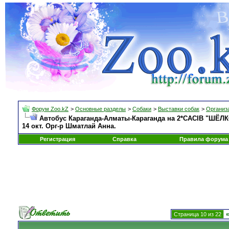
Форум Zoo.kZ
>
Основные разделы
>
Собаки
>
Выставки собак
>
Организа
Автобус Караганда-Алматы-Караганда на 2*CACIB "ШЁЛК
14 окт. Орг-р Шматлай Анна.
Регистрация
Справка
Правила форума
Страница 10 из 22
«