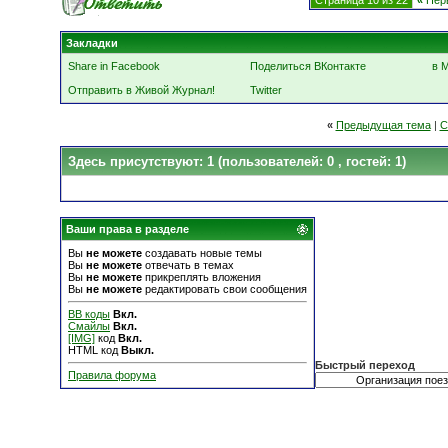
Страница 10 из 22
«
Пер
Закладки
Share in Facebook
Поделиться ВКонтакте
в 
Отправить в Живой Журнал!
Twitter
«
Предыдущая тема
|
С
Здесь присутствуют: 1
(пользователей: 0 , гостей: 1)
Ваши права в разделе
Вы
не можете
создавать новые темы
Вы
не можете
отвечать в темах
Вы
не можете
прикреплять вложения
Вы
не можете
редактировать свои сообщения
BB коды
Вкл.
Смайлы
Вкл.
[IMG]
код
Вкл.
HTML код
Выкл.
Быстрый переход
Правила форума