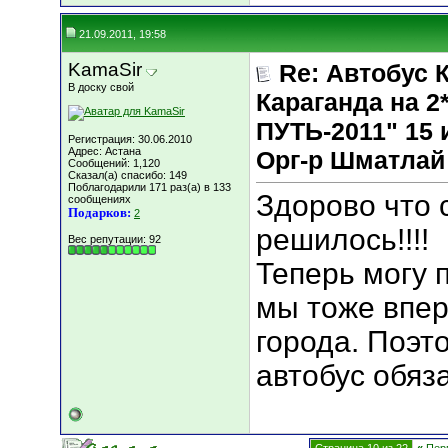
21.09.2011, 19:58
KamaSir
Re: Автобус 
В доску свой
Караганда на
ПУТЬ-2011" 15 и
Регистрация: 30.06.2010
Адрес: Астана
Орг-р Шматлай
Сообщений: 1,120
Сказал(а) спасибо: 149
Поблагодарили 171 раз(а) в 133
Здорово что
сообщениях
Подарков:
2
решилось!!!!
Вес репутации:
92
Теперь могу 
мы тоже впе
города. Поэт
автобус обяз