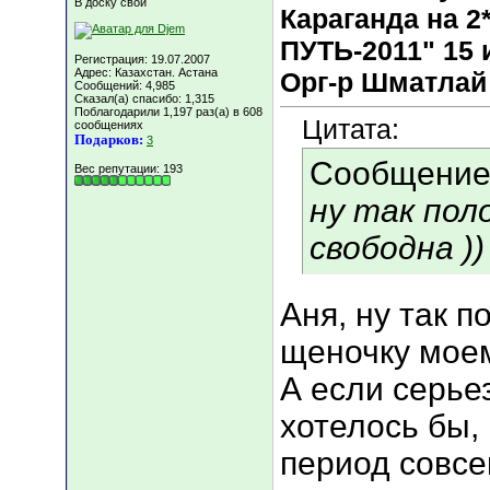
В доску свой
Караганда на
ПУТЬ-2011" 15 и
Регистрация: 19.07.2007
Адрес: Казахстан. Астана
Орг-р Шматлай
Сообщений: 4,985
Сказал(а) спасибо: 1,315
Поблагодарили 1,197 раз(а) в 608
Цитата:
сообщениях
Подарков:
3
Сообщение
Вес репутации:
193
ну так пол
свободна ))
Аня, ну так 
щеночку моем
А если серь
хотелось бы, 
период совсе