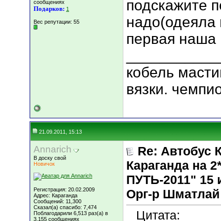
подскажите п
сообщениях
Подарков:
1
надо(одеяла 
Вес репутации:
55
первая наша 
___________
кобель масти
вязки. чемпи
21.09.2011, 15:13
Annarich
Re: Автобус 
В доску свой
Караганда на
Новичок
ПУТЬ-2011" 15 и
Регистрация: 20.02.2009
Орг-р Шматлай
Адрес: Караганда
Сообщений: 11,300
Сказал(а) спасибо: 7,474
Цитата:
Поблагодарили 6,513 раз(а) в
3,155 сообщениях