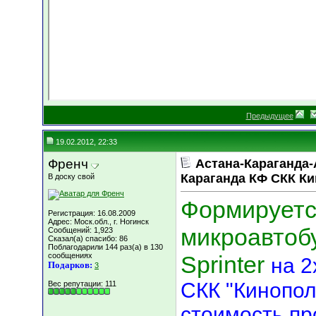
Предыдущее
19.02.2012, 22:33
Френч
Астана-Караганда-А
Караганда КФ СКК К
В доску свой
Формируетс
Регистрация: 16.08.2009
Адрес: Моск.обл., г. Ногинск
микроавтоб
Сообщений: 1,923
Сказал(а) спасибо: 86
Поблагодарили 144 раз(а) в 130
сообщениях
Sprinter
на 2
Подарков:
3
СКК "Кинопол
Вес репутации:
111
стоимость пр