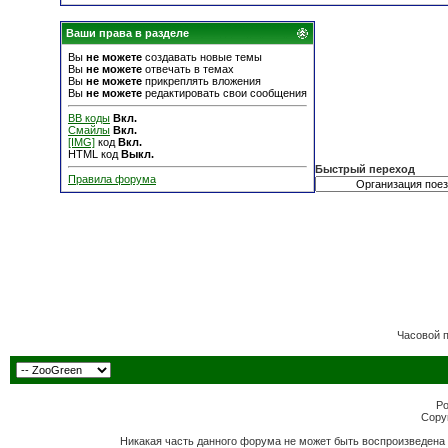
Ваши права в разделе
Вы
не можете
создавать новые темы
Вы
не можете
отвечать в темах
Вы
не можете
прикреплять вложения
Вы
не можете
редактировать свои сообщения
BB коды
Вкл.
Смайлы
Вкл.
[IMG]
код
Вкл.
HTML код
Выкл.
Быстрый переход
Правила форума
Часовой 
Po
Copyr
Никакая часть данного форума не может быть воспроизведена 