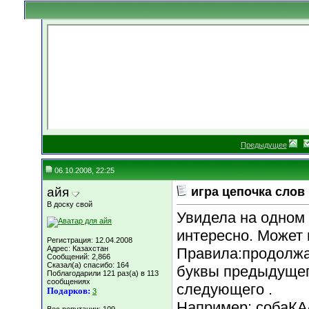
Предыдущее
06.10.2008, 22:25
айя
игра цепочка слов
В доску свой
Увидела на одном 
интересно. Может 
Регистрация: 12.04.2008
Адрес: Казахстан
Правила:продолжа
Сообщений: 2,866
Сказал(а) спасибо: 164
буквы предыдущег
Поблагодарили 121 раз(а) в 113
сообщениях
следующего .
Подарков:
3
Например: собаКА