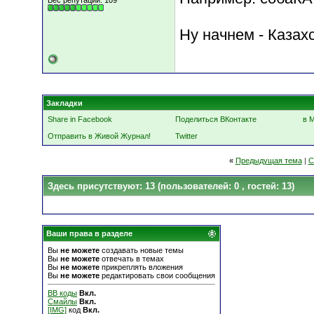
Вес репутации:
109
Ну начнем - Казах
Закладки
Share in Facebook
Поделиться ВКонтакте
в 
Отправить в Живой Журнал!
Twitter
«
Предыдущая тема
|
С
Здесь присутствуют: 13
(пользователей: 0 , гостей: 13)
Ваши права в разделе
Вы
не можете
создавать новые темы
Вы
не можете
отвечать в темах
Вы
не можете
прикреплять вложения
Вы
не можете
редактировать свои сообщения
BB коды
Вкл.
Смайлы
Вкл.
[IMG]
код
Вкл.