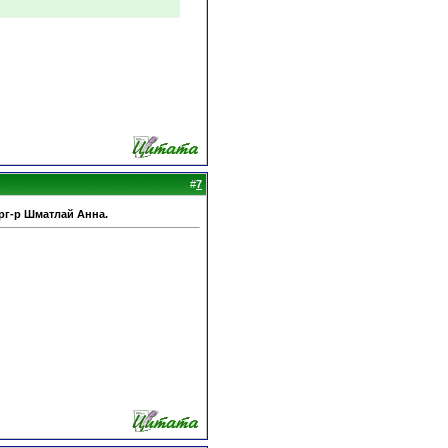
#
7
рг-р Шматлай Анна.