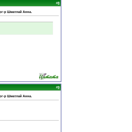
#
8
рг-р Шматлай Анна.
#
9
рг-р Шматлай Анна.