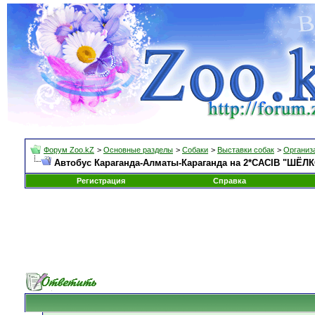
Форум Zoo.kZ
>
Основные разделы
>
Собаки
>
Выставки собак
>
Организа
Автобус Караганда-Алматы-Караганда на 2*CACIB "ШЁЛКО
Регистрация
Справка