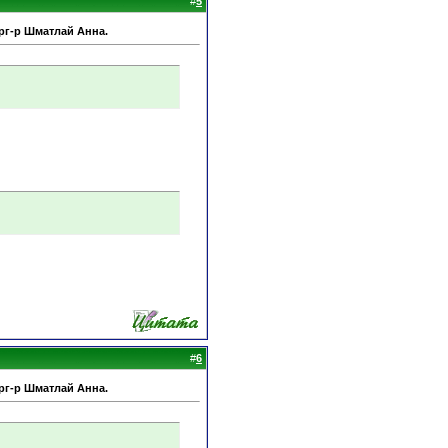
#
5
рг-р Шматлай Анна.
#
6
рг-р Шматлай Анна.