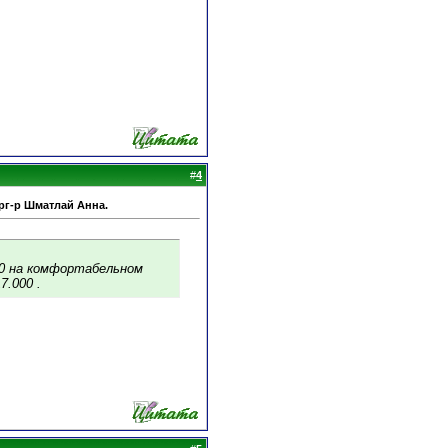
#
4
рг-р Шматлай Анна.
00 на комфортабельном
7.000 .