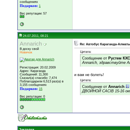
сообщениях
Подарков:
1
Вес репутации:
57
24.07.2011, 08:21
Annarich
Re: Автобус Караганда-Алматы
В доску свой
Цитата:
Новичок
Сообщение от
Рустем КХС
Annarich, здравствуйте А
Регистрация: 20.02.2009
Адрес: Караганда
Сообщений: 11,300
и вам не болеть!
Сказал(а) спасибо: 7,474
Цитата:
Поблагодарили 6,513 раз(а) в
3,155 сообщениях
Сообщение от
Annarich
Подарков:
15
ДВОЙНОЙ CACIB 15-16 ок
Вес репутации:
0
Закладки