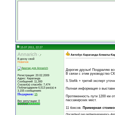
15.07.2011, 22:27
Annarich
Автобус Караганда-Алматы-Кар
В доску свой
Новичок
Дорогие друзья! Поздраляю вс
В связи с этим руководство С
Регистрация: 20.02.2009
Адрес: Караганда
S.Stefik + третий эксперт уточ
Сообщений: 11,300
Сказал(а) спасибо: 7,474
Поблагодарили 6,513 раз(а) в
Полная информация о выставке
3,155 сообщениях
Подарков:
15
Протяженность пути 1200 км от
пассажирских мест.
Вес репутации:
0
11 боксов.
Примерная стоимос
Последний раз редактировалось Anna