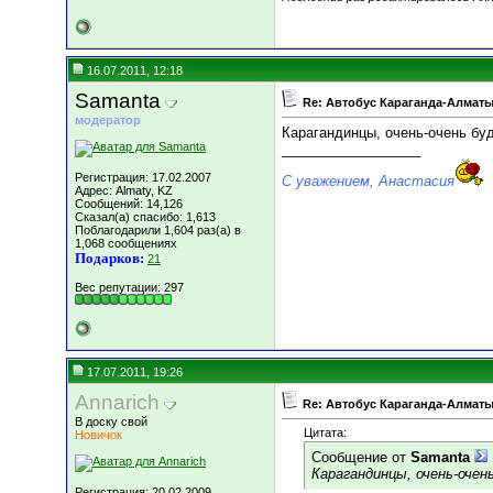
16.07.2011, 12:18
Samanta
Re: Автобус Караганда-Алматы
модератор
Карагандинцы, очень-очень буд
__________________
Регистрация: 17.02.2007
С уважением, Анастасия
Адрес: Almaty, KZ
Сообщений: 14,126
Сказал(а) спасибо: 1,613
Поблагодарили 1,604 раз(а) в
1,068 сообщениях
Подарков:
21
Вес репутации:
297
17.07.2011, 19:26
Annarich
Re: Автобус Караганда-Алматы
В доску свой
Цитата:
Новичок
Сообщение от
Samanta
Карагандинцы, очень-очен
Регистрация: 20.02.2009