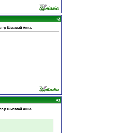
#
2
рг-р Шматлай Анна.
#
3
рг-р Шматлай Анна.