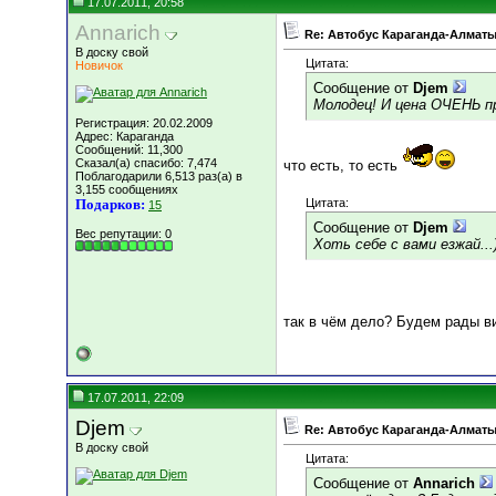
17.07.2011, 20:58
Annarich
Re: Автобус Караганда-Алматы
В доску свой
Цитата:
Новичок
Сообщение от
Djem
Молодец! И цена ОЧЕНЬ пр
Регистрация: 20.02.2009
Адрес: Караганда
Сообщений: 11,300
Сказал(а) спасибо: 7,474
что есть, то есть
Поблагодарили 6,513 раз(а) в
3,155 сообщениях
Подарков:
Цитата:
15
Сообщение от
Djem
Вес репутации:
0
Хоть себе с вами езжай...)
так в чём дело? Будем рады в
17.07.2011, 22:09
Djem
Re: Автобус Караганда-Алматы
В доску свой
Цитата:
Сообщение от
Annarich