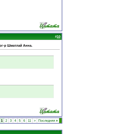
#
10
рг-р Шматлай Анна.
1
2
3
4
5
6
11
>
Последняя
»