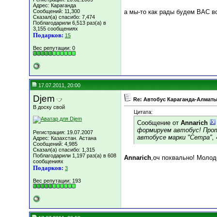
Адрес: Караганда
Сообщений: 11,300
а мы-то как рады будем ВАС вс
Сказал(а) спасибо: 7,474
Поблагодарили 6,513 раз(а) в
3,155 сообщениях
Подарков:
15
Вес репутации:
0
17.07.2011, 20:00
Djem
Re: Автобус Караганда-Алматы
В доску свой
Цитата:
Сообщение от
Annarich
формируем автобус! Прот
Регистрация: 19.07.2007
автобусе марки "Сетра", 
Адрес: Казахстан. Астана
Сообщений: 4,985
Сказал(а) спасибо: 1,315
Поблагодарили 1,197 раз(а) в 608
Annarich
,оч похвально! Молоде
сообщениях
Подарков:
3
Вес репутации:
193