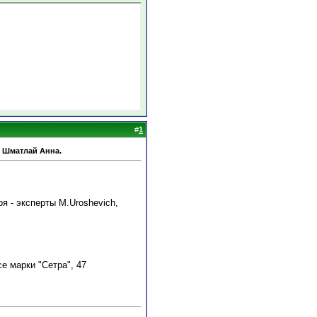
#
1
р Шматлай Анна.
ря - эксперты M.Uroshevich,
е марки "Сетра", 47