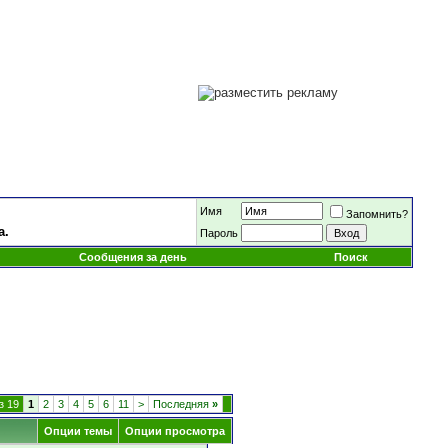
Имя
Запомнить?
а.
Пароль
Сообщения за день
Поиск
з 19
1
2
3
4
5
6
11
>
Последняя
»
Опции темы
Опции просмотра