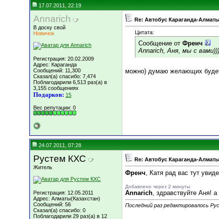
17.07.2011, 22:19
Annarich
Re: Автобус Караганда-Алматы
В доску свой
Цитата:
Новичок
Сообщение от
Френч
Annarich, Аня, мы с вами))
Регистрация: 20.02.2009
Адрес: Караганда
Сообщений: 11,300
можно) думаю желающих будет
Сказал(а) спасибо: 7,474
Поблагодарили 6,513 раз(а) в
3,155 сообщениях
Подарков:
15
Вес репутации:
0
24.07.2011, 07:28
Рустем КХС
Re: Автобус Караганда-Алматы
Житель
Френч
, Катя рад вас тут увид
Добавлено через 2 минуты
Annarich
, здравствуйте Аня! а
Регистрация: 12.05.2011
Адрес: Алматы(Казахстан)
Сообщений: 56
Последний раз редактировалось Рус
Сказал(а) спасибо: 0
Поблагодарили 29 раз(а) в 12