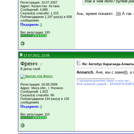
так в чём дело? Будем ра
Регистрация: 19.07.2007
Адрес: Казахстан. Астана
Сообщений: 4,985
Сказал(а) спасибо: 1,315
Ань, время покажет...)))) А так 
Поблагодарили 1,197 раз(а) в 608
сообщениях
Подарков:
3
Вес репутации:
193
17.07.2011, 22:05
Френч
Re: Автобус Караганда-Алматы
В доску свой
Annarich
, Аня, мы с вами))), 
__________________
С восторгом встречает, бежит со всех ног
Мой ласковый, добрый – ФРАНЦУЗСКИЙ
Регистрация: 16.08.2009
Адрес: Моск.обл., г. Ногинск
Сообщений: 1,923
Сказал(а) спасибо: 86
Поблагодарили 144 раз(а) в 130
сообщениях
Подарков:
3
Вес репутации:
110