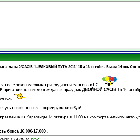
аганда на 2*CACIB "ШЁЛКОВЫЙ ПУТЬ-2011" 15 и 16 октября. Выезд 14 окт. Орг-
ех нас с закономерным присоединением вновь к FCI.
КК приготовило нам долгожданый праздник
ДВОЙНОЙ CACIB
15-16 октяб
няется.
 чуть позже, а пока...формируем автобус!
правление из Караганды 14 октября в 11.00 на комфортабельном автобус
ть бокса 16.000-17.000
.
rich; 30.04.2019 в
15:52
.