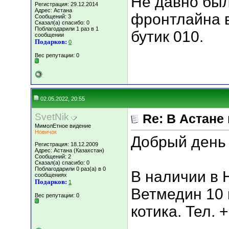
Не давно бы
Регистрация: 29.12.2014
Адрес: Астана
фронтлайна в
Сообщений: 3
Сказал(а) спасибо: 0
Поблагодарили 1 раз в 1
бутик 010.
сообщении
Подарков:
0
Вес репутации:
0
02.05.2022, 20:55
SvetNik
Re: В Астане
МимолЕтное видение
Новичок
Добрый день 
Регистрация: 18.12.2009
Адрес: Астана (Казахстан)
Сообщений: 2
Сказал(а) спасибо: 0
Поблагодарили 0 раз(а) в 0
В наличии в 
сообщениях
Подарков:
1
Ветмедин 10 
Вес репутации:
0
котика. Тел. 