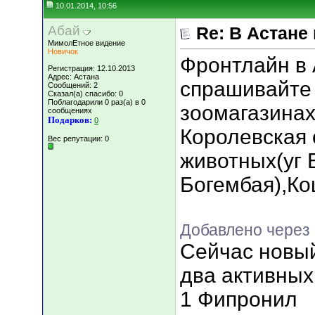
10.01.2014, 10:56
Абай
Re: В Астане
МимолЕтное видение
Новичок
Фронтлайн в 
Регистрация: 12.10.2013
Адрес: Астана
спрашивайте 
Сообщений: 2
Сказал(а) спасибо: 0
Поблагодарили 0 раз(а) в 0
зоомагазинах
сообщениях
Подарков:
0
Королевская 
Вес репутации:
0
животных(уг
Богембая),Ко
Добавлено через 
Сейчас новы
два активны
1 Фипронил