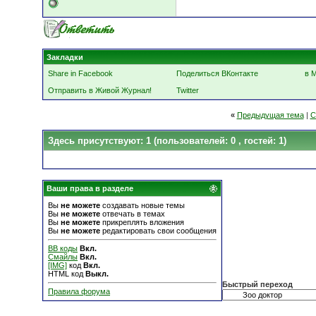
Закладки
Share in Facebook
Поделиться ВКонтакте
в 
Отправить в Живой Журнал!
Twitter
«
Предыдущая тема
|
С
Здесь присутствуют: 1
(пользователей: 0 , гостей: 1)
Ваши права в разделе
Вы
не можете
создавать новые темы
Вы
не можете
отвечать в темах
Вы
не можете
прикреплять вложения
Вы
не можете
редактировать свои сообщения
BB коды
Вкл.
Смайлы
Вкл.
[IMG]
код
Вкл.
HTML код
Выкл.
Быстрый переход
Правила форума