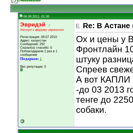
06.08.2011, 01:36
Эвридэй
Re: В Астане
доступ к форуму ограничен
Ох и цены у В
Регистрация: 08.07.2010
Адрес: казахстан
Сообщений: 292
Фронтлайн 10
Сказал(а) спасибо: 0
Поблагодарили 1 раз в 1
сообщении
штуку разница
Подарков:
1
Спреев свеже
Вес репутации:
0
А вот КАПЛИ 
-до 03 2013 г
тенге до 2250
собаки.