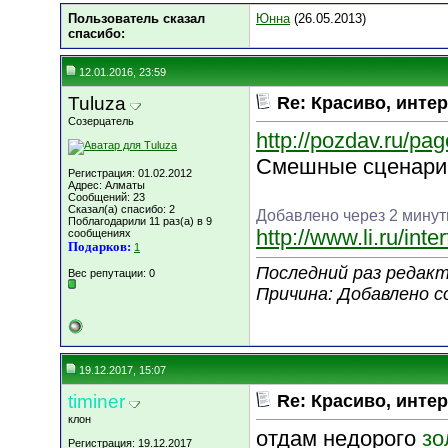
Пользователь сказал
Юнна
(26.05.2013)
cпасибо:
12.01.2016, 23:59
Tuluza
Re: Красиво, интер
Созерцатель
http://pozdav.ru/pa
Смешные сценарии
Регистрация: 01.02.2012
Адрес: Алматы
Сообщений: 23
Сказал(а) спасибо: 2
Добавлено через 2 мину
Поблагодарили 11 раз(а) в 9
http://www.li.ru/int
сообщениях
Подарков:
1
Последний раз редакт
Вес репутации:
0
Причина: Добавлено 
19.12.2017, 15:07
timiner
Re: Красиво, интер
клон
отдам недорого
зо
Регистрация: 19.12.2017