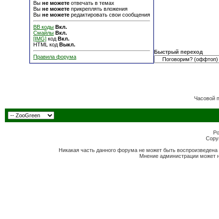
Вы
не можете
отвечать в темах
Вы
не можете
прикреплять вложения
Вы
не можете
редактировать свои сообщения
BB коды
Вкл.
Смайлы
Вкл.
[IMG]
код
Вкл.
HTML код
Выкл.
Быстрый переход
Правила форума
Часовой 
Po
Copyr
Никакая часть данного форума не может быть воспроизведена 
Мнение администрации может н