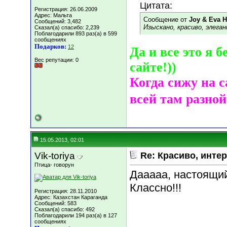
Цитата:
Регистрация: 26.06.2009
Адрес: Мальта
Сообщение от
Joy & Eva 
Сообщений: 3,482
Изыскано, красиво, элег
Сказал(а) спасибо: 2,239
Поблагодарили 893 раз(а) в 599
сообщениях
Подарков:
12
Да и все это я 
Вес репутации:
0
сайте!))
Когда сижу на 
всей там разной
15.05.2013, 02:01
Vik-toriya
Re: Красиво, интер
Птица- говорун
Дааааа, настоящий
Классно!!!
Регистрация: 28.11.2010
Адрес: Казахстан Караганда
Сообщений: 583
Сказал(а) спасибо: 492
Поблагодарили 194 раз(а) в 127
сообщениях