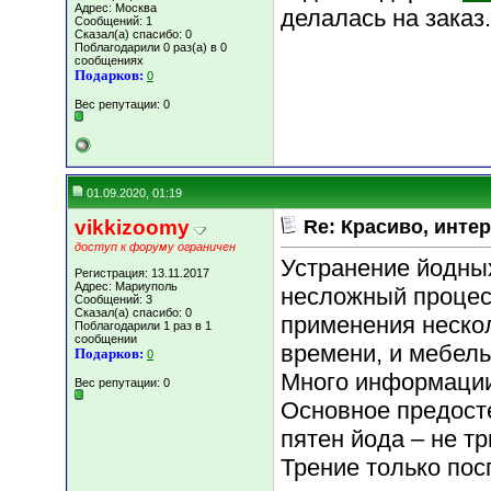
Адрес: Москва
делалась на заказ.
Сообщений: 1
Сказал(а) спасибо: 0
Поблагодарили 0 раз(а) в 0
сообщениях
Подарков:
0
Вес репутации:
0
01.09.2020, 01:19
vikkizoomy
Re: Красиво, интер
доступ к форуму ограничен
Устранение йодных
Регистрация: 13.11.2017
Адрес: Мариуполь
несложный процесс
Сообщений: 3
Сказал(а) спасибо: 0
применения нескол
Поблагодарили 1 раз в 1
сообщении
времени, и мебель
Подарков:
0
Много информации
Вес репутации:
0
Основное предост
пятен йода – не 
Трение только по