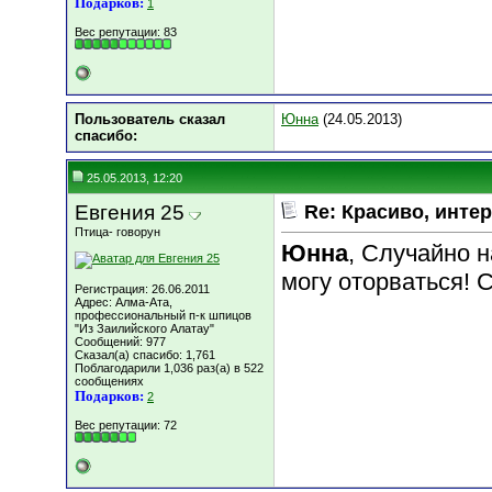
Подарков:
1
Вес репутации:
83
Пользователь сказал
Юнна
(24.05.2013)
cпасибо:
25.05.2013, 12:20
Евгения 25
Re: Красиво, интер
Птица- говорун
Юнна
, Случайно н
могу оторваться! 
Регистрация: 26.06.2011
Адрес: Алма-Ата,
профессиональный п-к шпицов
"Из Заилийского Алатау"
Сообщений: 977
Сказал(а) спасибо: 1,761
Поблагодарили 1,036 раз(а) в 522
сообщениях
Подарков:
2
Вес репутации:
72