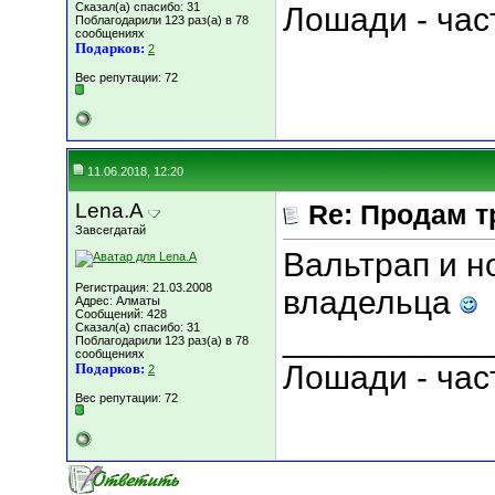
Сказал(а) спасибо: 31
Лошади - час
Поблагодарили 123 раз(а) в 78
сообщениях
Подарков:
2
Вес репутации:
72
11.06.2018, 12:20
Lena.A
Re: Продам т
Завсегдатай
Вальтрап и н
Регистрация: 21.03.2008
владельца
Адрес: Алматы
Сообщений: 428
Сказал(а) спасибо: 31
___________
Поблагодарили 123 раз(а) в 78
сообщениях
Лошади - час
Подарков:
2
Вес репутации:
72