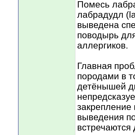
Помесь лабра
лабрадудл (l
выведена спе
поводырь дл
аллергиков.
Главная про
породами в т
детёнышей дв
непредсказу
закрепление 
выведения по
встречаются 