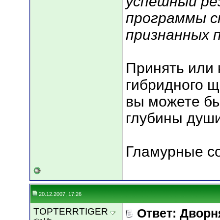
успешный ре
программы с
признанных п
Принять или 
гибридного щ
вы можете бы
глубины души
Гламурные с
20.12.2007, 17:26
TOPTERRTIGER
Ответ: Дворн