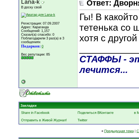
Lana-k
Ответ: Дворн
В доску свой
Гы! В какойт
Регистрация: 07.09.2007
тетенька со
Адрес: Караганда
Сообщений: 1,157
Сказал(а) спасибо: 0
хотя с другой 
Поблагодарили 3 раз(а) в 3
сообщениях
___________
Подарков:
0
Вес репутации:
85
СТАФФЫ - это
лечится...
Закладки
Share in Facebook
Поделиться ВКонтакте
в 
Отправить в Живой Журнал!
Twitter
«
Предыдущая тема
|
С