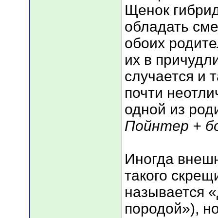
Щенок гибрид
обладать см
обоих родите
их в причудл
случается и т
почти неотли
одной из род
Пойнтер + бо
Иногда внешн
такого скрещ
называется 
породой»), н