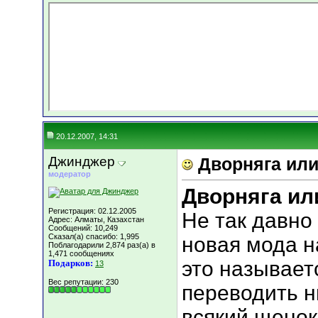
20.12.2007, 14:31
Джинджер
Дворняга ил
модератор
Дворняга ил
Регистрация: 02.12.2005
Не так давно
Адрес: Алматы, Казахстан
Сообщений: 10,249
Сказал(а) спасибо: 1,995
новая мода 
Поблагодарили 2,874 раз(а) в
1,471 сообщениях
это называетс
Подарков:
13
Вес репутации:
230
переводить н
всякий щенок