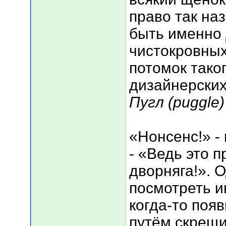
право так на
быть именно
чистокровных
потомок таког
дизайнерских
Пугл (puggle)
«Нонсенс!» -
- «Ведь это п
дворняга!». 
посмотреть и
когда-то появ
путём скрещи