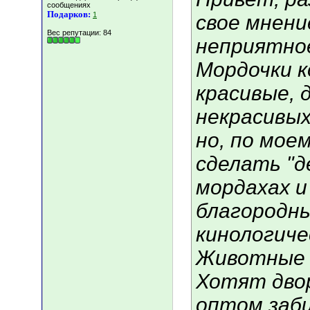
сообщениях
Подарков:
1
свое мнени
Вес репутации:
84
неприятно
Мордочки к
красивые, 
некрасивых 
но, по мое
сделать "д
мордахах и
благородны
кинологиче
Животные в
Хотят двор
оптом за