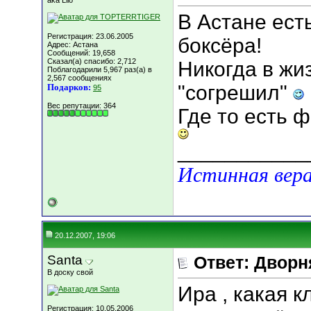
aka Lilo
В Астане ест
Регистрация: 23.06.2005
боксёра!
Адрес: Астана
Сообщений: 19,658
Сказал(а) спасибо: 2,712
Никогда в жи
Поблагодарили 5,967 раз(а) в
2,567 сообщениях
"согрешил"
Подарков:
95
Вес репутации:
364
Где то есть 
___________
Истинная вера
20.12.2007, 19:06
Santa
Ответ: Дворн
В доску свой
Ира , какая к
Регистрация: 10.05.2006