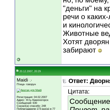
"деньги" на 
речи о каких
и кинологичес
Животные вед
Хотят дворян
забирают
20.12.2007, 20:29
Maidi
Ответ: Дворн
Птица- говорун
Цитата:
Регистрация: 04.02.2007
Сообщение
Адрес: Усть-Каменогорск
Сообщений: 630
Сказал(а) спасибо: 248
Привет, р
Поблагодарили 173 раз(а) в 77