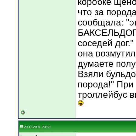
коробке щено
что за пород
сообщала: "э
БАКСЕЛЬДОГ. 
соседей дог."
она возмутила
думаете пол
Взяли бульдог
порода!" При
троллейбус в
20.12.2007, 23:55