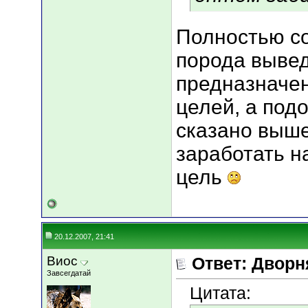
Полностью со
порода вывед
предназначе
целей, а под
сказано выше
заработать 
цель
20.12.2007, 21:41
Виос
Ответ: Дворн
Завсегдатай
Цитата: