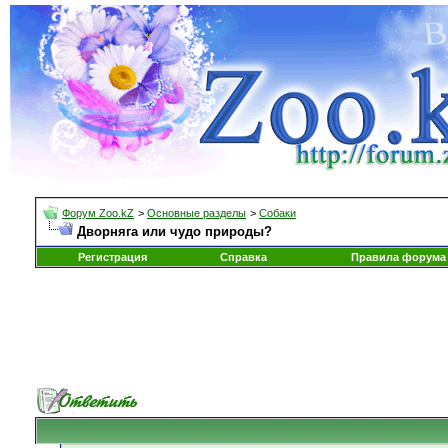
Форум Zoo.kZ
>
Основные разделы
>
Собаки
Дворняга или чудо природы?
Регистрация
Справка
Правила форума