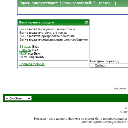
Здесь присутствуют: 1
(пользователей: 0 , гостей: 1)
Ваши права в разделе
Вы
не можете
создавать новые темы
Вы
не можете
отвечать в темах
Вы
не можете
прикреплять вложения
Вы
не можете
редактировать свои сообщения
BB коды
Вкл.
Смайлы
Вкл.
[IMG]
код
Вкл.
HTML код
Выкл.
Быстрый переход
Правила форума
Часовой 
Po
Copyr
Никакая часть данного форума не может быть воспроизведена 
Мнение администрации может н