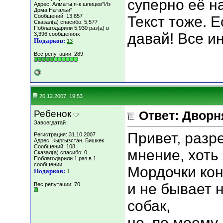
суперно её на
Адрес: Алматы,п-к шпицев"Из
Дома Натальи"
Сообщений: 13,857
Текст тоже. 
Сказал(а) спасибо: 5,577
Поблагодарили 5,930 раз(а) в
давай! Все и
3,396 сообщениях
Подарков:
13
Вес репутации:
289
20.12.2007, 19:53
Ребенок
Ответ: Дворн
Завсегдатай
Привет, разр
Регистрация: 31.10.2007
Адрес: Кыргызстан, Бишкек
Сообщений: 108
мнение, хоть
Сказал(а) спасибо: 0
Поблагодарили 1 раз в 1
сообщении
Мордочки кон
Подарков:
1
и не бывает 
Вес репутации:
70
собак,
но, по моему,