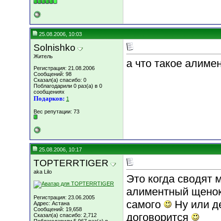
25.08.2006, 10:03
Solnishko
Житель
а что такое алиме
Регистрация: 21.08.2006
Сообщений: 98
Сказал(а) спасибо: 0
Поблагодарили 0 раз(а) в 0
сообщениях
Подарков:
1
Вес репутации:
73
25.08.2006, 10:17
TOPTERRTIGER
aka Lilo
Это когда сводят 
алиментный щенок
Регистрация: 23.06.2005
самого
Ну или д
Адрес: Астана
Сообщений: 19,658
договорится
Сказал(а) спасибо: 2,712