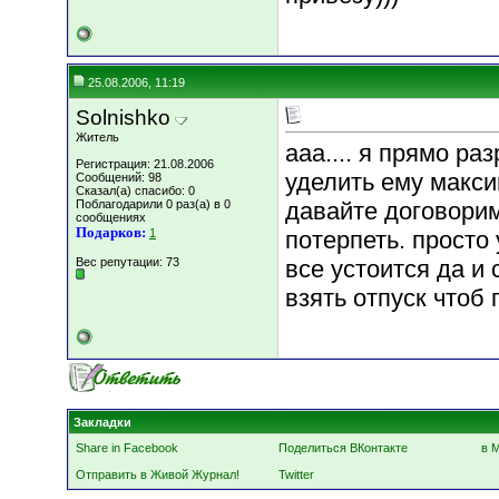
25.08.2006, 11:19
Solnishko
Житель
ааа.... я прямо ра
Регистрация: 21.08.2006
уделить ему макси
Сообщений: 98
Сказал(а) спасибо: 0
Поблагодарили 0 раз(а) в 0
давайте договорим
сообщениях
Подарков:
1
потерпеть. просто
Вес репутации:
73
все устоится да и 
взять отпуск чтоб 
Закладки
Share in Facebook
Поделиться ВКонтакте
в 
Отправить в Живой Журнал!
Twitter