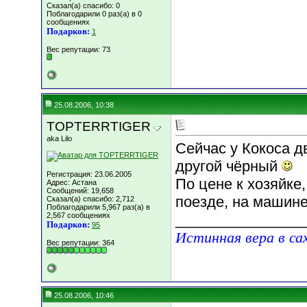
Сказал(а) спасибо: 0
Поблагодарили 0 раз(а) в 0
сообщениях
Подарков:
1
Вес репутации:
73
25.08.2006, 10:38
TOPTERRTIGER
aka Lilo
Сейчас у Кокоса д
другой чёрный
Регистрация: 23.06.2005
По цене к хозяйке
Адрес: Астана
Сообщений: 19,658
поезде, на машине
Сказал(а) спасибо: 2,712
Поблагодарили 5,967 раз(а) в
2,567 сообщениях
________________
Подарков:
95
Истинная вера в са
Вес репутации:
364
25.08.2006, 10:46