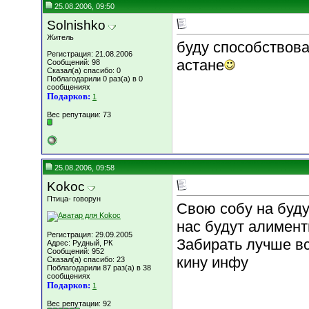
25.08.2006, 09:50
Solnishko
Житель
буду способствова
Регистрация: 21.08.2006
астане
Сообщений: 98
Сказал(а) спасибо: 0
Поблагодарили 0 раз(а) в 0
сообщениях
Подарков:
1
Вес репутации:
73
25.08.2006, 09:58
Kokoc
Птица- говорун
Свою собу на буду
нас будут алименты
Регистрация: 29.09.2005
Забирать лучше вс
Адрес: Рудный, РК
Сообщений: 952
кину инфу
Сказал(а) спасибо: 23
Поблагодарили 87 раз(а) в 38
сообщениях
Подарков:
1
Вес репутации:
92