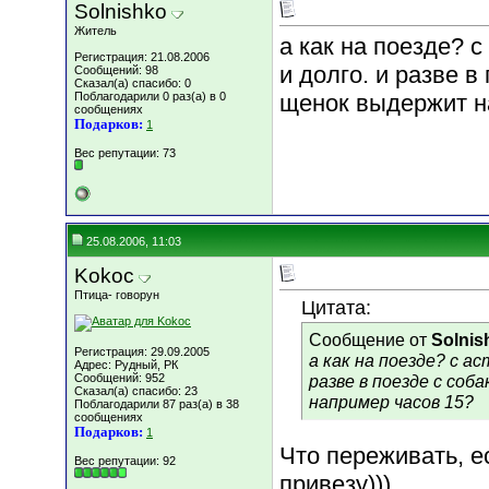
Solnishko
Житель
а как на поезде? 
Регистрация: 21.08.2006
и долго. и разве в
Сообщений: 98
Сказал(а) спасибо: 0
Поблагодарили 0 раз(а) в 0
щенок выдержит н
сообщениях
Подарков:
1
Вес репутации:
73
25.08.2006, 11:03
Kokoc
Птица- говорун
Цитата:
Сообщение от
Solnis
Регистрация: 29.09.2005
а как на поезде? с а
Адрес: Рудный, РК
Сообщений: 952
разве в поезде с со
Сказал(а) спасибо: 23
например часов 15?
Поблагодарили 87 раз(а) в 38
сообщениях
Подарков:
1
Что переживать, е
Вес репутации:
92
привезу)))