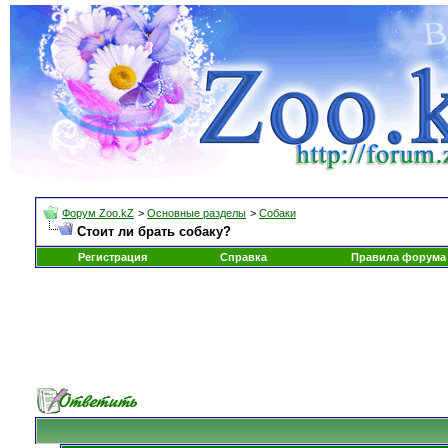
Форум Zoo.kZ
>
Основные разделы
>
Собаки
Стоит ли брать собаку?
Регистрация
Справка
Правила форума