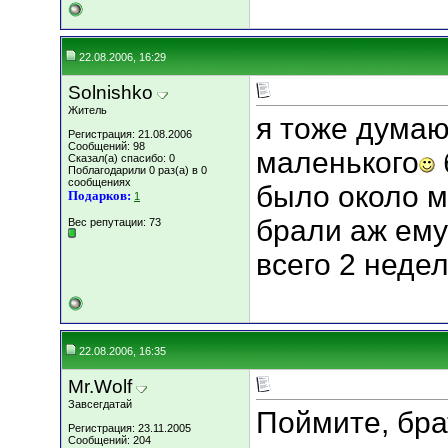
22.08.2006, 16:29
Solnishko
Житель
я тоже думаю
Регистрация: 21.08.2006
Сообщений: 98
маленького
Сказал(а) спасибо: 0
Поблагодарили 0 раз(а) в 0
сообщениях
было около м
Подарков:
1
брали аж ему
Вес репутации:
73
всего 2 неде
22.08.2006, 16:35
Mr.Wolf
Завсегдатай
Поймите, бр
Регистрация: 23.11.2005
Сообщений: 204