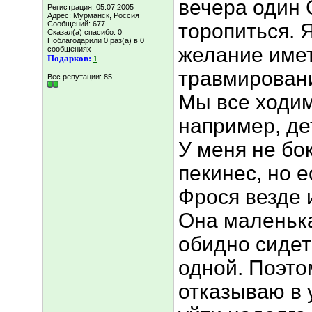
вечера один 
Регистрация: 05.07.2005
Адрес: Мурманск, Россия
Сообщений: 677
торопиться.
Сказал(а) спасибо: 0
Поблагодарили 0 раз(а) в 0
желание имет
сообщениях
Подарков:
1
травмировани
Вес репутации:
85
Мы все ходим
например, де
У меня не бок
пекинес, но 
Фрося везде и
Она маленька
обидно сидет
одной. Поэто
отказываю в 