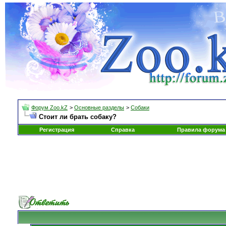
Форум Zoo.kZ
>
Основные разделы
>
Собаки
Стоит ли брать собаку?
Регистрация
Справка
Правила форума