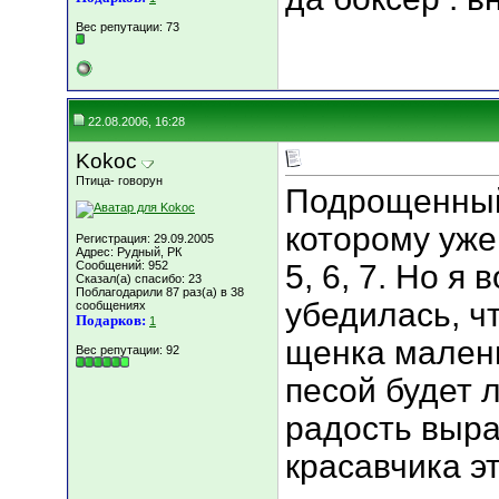
Вес репутации:
73
22.08.2006, 16:28
Kokoc
Птица- говорун
Подрощенный 
которому уже 
Регистрация: 29.09.2005
Адрес: Рудный, РК
Сообщений: 952
5, 6, 7. Но я
Сказал(а) спасибо: 23
Поблагодарили 87 раз(а) в 38
убедилась, ч
сообщениях
Подарков:
1
щенка маленьк
Вес репутации:
92
песой будет 
радость выра
красавчика эт