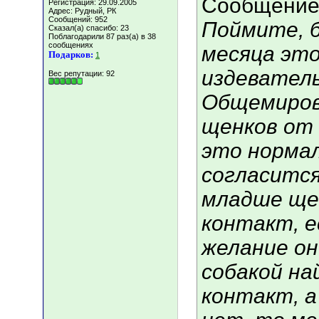
Сообщение
Регистрация: 29.09.2005
Адрес: Рудный, РК
Сообщений: 952
Поймите, 
Сказал(а) спасибо: 23
Поблагодарили 87 раз(а) в 38
сообщениях
месяца эт
Подарков:
1
издеватель
Вес репутации:
92
Общемиров
щенков от 
это нормал
согласится
младше ще
контакт, е
желание он
собакой на
контакт, а