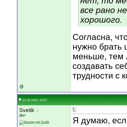
нет, то ме
все рано н
хорошого.
Согласна, чт
нужно брать щ
меньше, тем 
создавать се
трудности с к
23.08.2006, 00:57
Svetik
Друг
Я думаю, есл