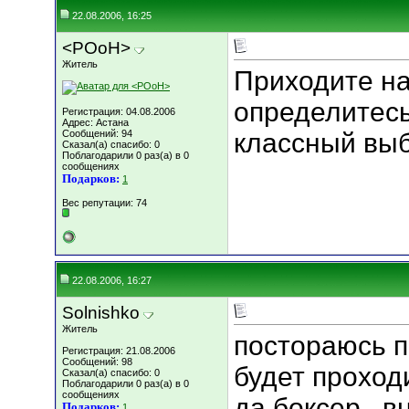
22.08.2006, 16:25
<POoH>
Житель
Приходите на
определитесь!
Регистрация: 04.08.2006
Адрес: Астана
Сообщений: 94
классный выб
Сказал(а) спасибо: 0
Поблагодарили 0 раз(а) в 0
сообщениях
Подарков:
1
Вес репутации:
74
22.08.2006, 16:27
Solnishko
Житель
постораюсь п
Регистрация: 21.08.2006
Сообщений: 98
будет проход
Сказал(а) спасибо: 0
Поблагодарили 0 раз(а) в 0
сообщениях
да боксер . в
Подарков:
1