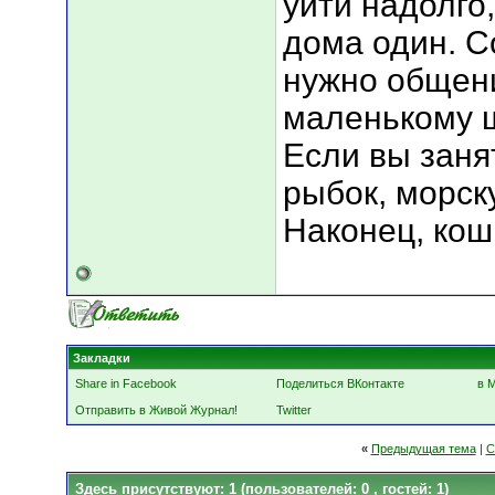
уйти надолго
дома один. С
нужно общени
маленькому щ
Если вы заня
рыбок, морску
Наконец, кошк
Закладки
Share in Facebook
Поделиться ВКонтакте
в 
Отправить в Живой Журнал!
Twitter
«
Предыдущая тема
|
С
Здесь присутствуют: 1
(пользователей: 0 , гостей: 1)