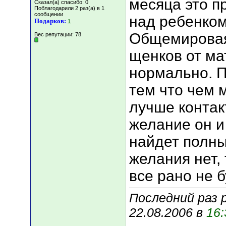
месяца это п
Сказал(а) спасибо: 0
Поблагодарили 2 раз(а) в 1
сообщении
над ребенком!
Подарков:
1
Общемировая
Вес репутации:
78
щенков от мат
нормально. П
тем что чем 
лучше контакт
желание он и
найдет полный
желания нет, 
все рано не 
Последний раз 
22.08.2006 в
16: