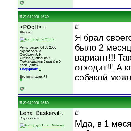
22.08.2006, 16:39
<POoH>
Житель
Я брал своего
было 2 месяц
Регистрация: 04.08.2006
Адрес: Астана
Сообщений: 94
вариант!!! Та
Сказал(а) спасибо: 0
Поблагодарили 0 раз(а) в 0
отходит!!! А 
сообщениях
Подарков:
1
собакой можн
Вес репутации:
74
22.08.2006, 16:50
Lena_Baskervil
В доску свой
Мда, в 1 меся