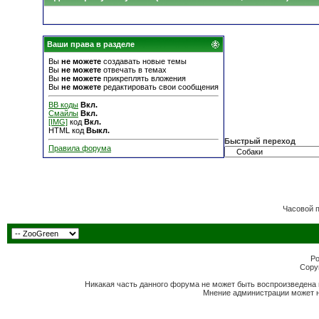
Ваши права в разделе
Вы
не можете
создавать новые темы
Вы
не можете
отвечать в темах
Вы
не можете
прикреплять вложения
Вы
не можете
редактировать свои сообщения
BB коды
Вкл.
Смайлы
Вкл.
[IMG]
код
Вкл.
HTML код
Выкл.
Быстрый переход
Правила форума
Часовой 
Po
Copyr
Никакая часть данного форума не может быть воспроизведена 
Мнение администрации может н