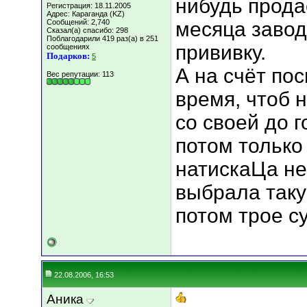
нибудь продас
Регистрация: 18.11.2005
Адрес: Караганда (KZ)
Сообщений: 2,740
месяца завод
Сказал(а) спасибо: 298
Поблагодарили 419 раз(а) в 251
прививку.
сообщениях
Подарков:
5
А на счёт по
Вес репутации:
113
время, чтоб н
со своей до 
потом только 
натискаЦа не
выбрала такую
потом трое с
22.08.2006, 16:53
Аника