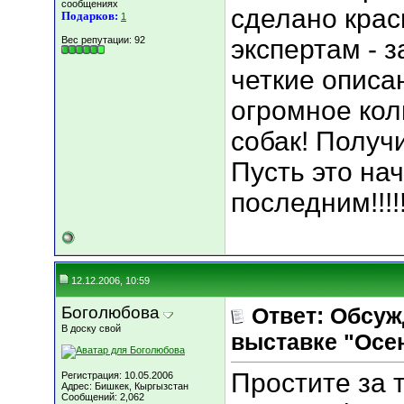
сообщениях
сделано крас
Подарков:
1
Вес репутации:
92
экспертам - з
четкие описан
огромное кол
собак! Получ
Пусть это на
последним!!!!
12.12.2006, 10:59
Боголюбова
Ответ: Обсуж
В доску свой
выставке "Осен
Простите за т
Регистрация: 10.05.2006
Адрес: Бишкек, Кыргызстан
Сообщений: 2,062