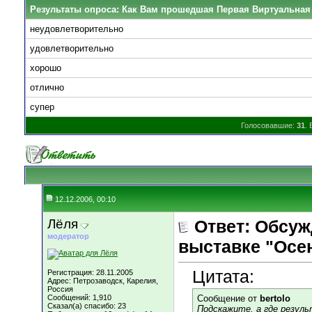
Результаты опроса
: Как Вам прошедшая Первая Виртуальная
неудовлетворительно
удовлетворительно
хорошо
отлично
супер
Голосовавшие:
31
.
12.12.2006, 00:10
Лёля
Ответ: Обсуж
модератор
выставке "Осен
Цитата:
Регистрация: 28.11.2005
Адрес: Петрозаводск, Карелия,
Россия
Сообщений: 1,910
Сообщение от
bertolo
Сказал(а) спасибо: 23
Подскажите, а где резуль