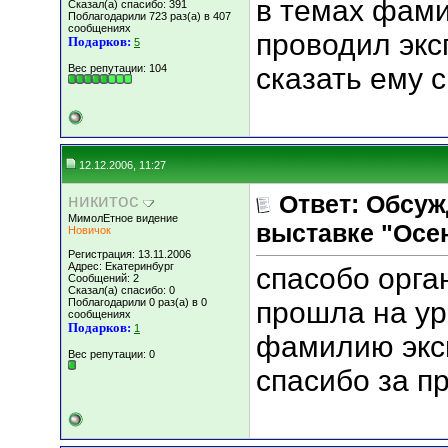
в темах фами
Сказал(а) спасибо: 391
Поблагодарили 723 раз(а) в 407
сообщениях
проводил экс
Подарков:
5
Вес репутации:
104
сказать ему 
12.12.2006, 11:27
никитос
Ответ: Обсуж
МимолЕтное видение
выставке "Осен
Новичок
Регистрация: 13.11.2006
Адрес: Екатеринбург
спасобо орга
Сообщений: 2
Сказал(а) спасибо: 0
Поблагодарили 0 раз(а) в 0
прошла на ура
сообщениях
Подарков:
1
фамилию эксп
Вес репутации:
0
спасибо за п