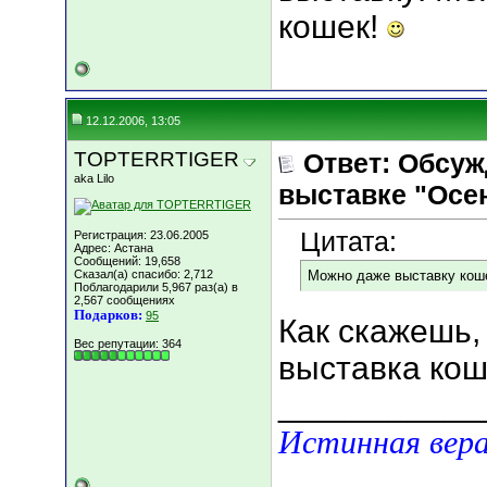
кошек!
12.12.2006, 13:05
TOPTERRTIGER
Ответ: Обсуж
aka Lilo
выставке "Осен
Цитата:
Регистрация: 23.06.2005
Адрес: Астана
Сообщений: 19,658
Сказал(а) спасибо: 2,712
Можно даже выставку кош
Поблагодарили 5,967 раз(а) в
2,567 сообщениях
Подарков:
95
Как скажешь, 
Вес репутации:
364
выставка ко
___________
Истинная вера