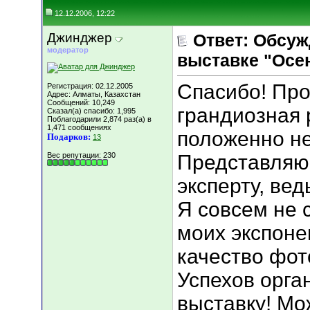
12.12.2006, 12:22
Джинджер
Ответ: Обсуж
модератор
выставке "Осен
Спасибо! Про
Регистрация: 02.12.2005
Адрес: Алматы, Казахстан
Сообщений: 10,249
грандиозная 
Сказал(а) спасибо: 1,995
Поблагодарили 2,874 раз(а) в
1,471 сообщениях
положенно н
Подарков:
13
Вес репутации:
230
Представляю,
эксперту, вед
Я совсем не 
моих экспоне
качество фото
Успехов орга
выставку! Мо