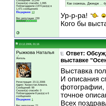
Сообщений: 10,249
Сказал(а) спасибо: 1,995
Как скажешь, Джиндж ... 
Поблагодарили 2,874 раз(а) в
1,471 сообщениях
Подарков:
13
Ур-р-ра!
Вес репутации:
230
Кого бы выст
13.12.2006, 01:16
Рыжкова Наталья
Ответ: Обсуж
Житель
выставке "Осен
Выставка пол
И описания с
Регистрация: 23.11.2006
фотографии, 
Адрес: Казахстан.Алмата.
Сообщений: 99
Сказал(а) спасибо: 0
точное описа
Поблагодарили 8 раз(а) в 6
сообщениях
Подарков:
1
Всех поздрав
Вес репутации:
72