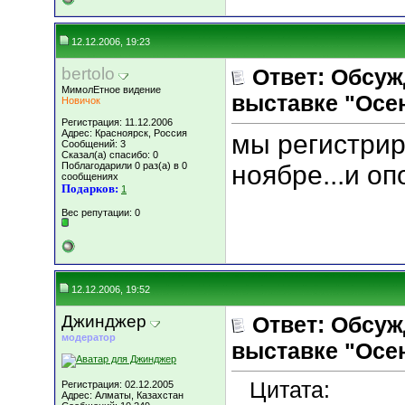
12.12.2006, 19:23
bertolo
Ответ: Обсуж
МимолЕтное видение
выставке "Осен
Новичок
Регистрация: 11.12.2006
Адрес: Красноярск, Россия
мы регистрир
Сообщений: 3
Сказал(а) спасибо: 0
Поблагодарили 0 раз(а) в 0
ноябре...и оп
сообщениях
Подарков:
1
Вес репутации:
0
12.12.2006, 19:52
Джинджер
Ответ: Обсуж
модератор
выставке "Осен
Цитата:
Регистрация: 02.12.2005
Адрес: Алматы, Казахстан