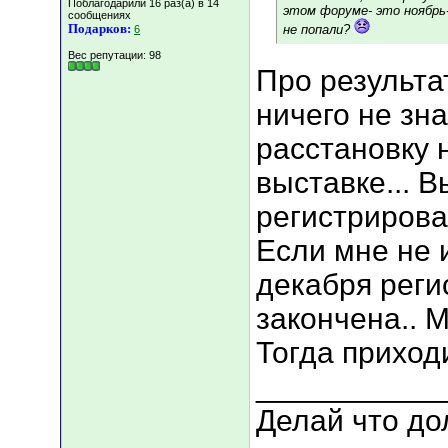
Поблагодарили 16 раз(а) в 14
этом форуме- это ноябрь-
сообщениях
Подарков:
не попали?
6
Вес репутации:
98
Про результа
ничего не зна
расстановку 
выставке... В
регистрирова
Если мне не 
декабря реги
закончена.. 
Тогда приход
___________
Делай что дол