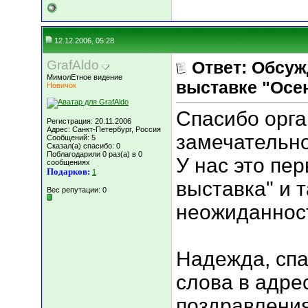
12.12.2006, 05:28
GrafAldo
Ответ: Обсуж
МимолЕтное видение
выставке "Осен
Новичок
Спасибо орга
Регистрация: 20.11.2006
Адрес: Санкт-Петербург, Россия
замечательн
Сообщений: 5
Сказал(а) спасибо: 0
Поблагодарили 0 раз(а) в 0
У нас это пе
сообщениях
Подарков:
1
выставка" и 
Вес репутации:
0
неожиданност
Надежда, сп
слова в адрес
поздравления