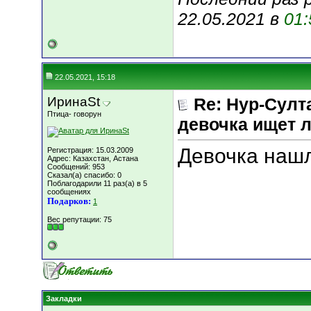
22.05.2021 в
01:
22.05.2021, 15:18
ИринаSt
Re: Нур-Султ
Птица- говорун
девочка ищет 
Девочка наш
Регистрация: 15.03.2009
Адрес: Казахстан, Астана
Сообщений: 953
Сказал(а) спасибо: 0
Поблагодарили 11 раз(а) в 5
сообщениях
Подарков:
1
Вес репутации:
75
Закладки