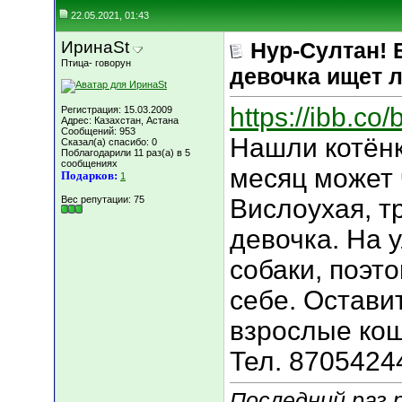
22.05.2021, 01:43
ИринаSt
Нур-Султан! 
Птица- говорун
девочка ищет 
https://ibb.c
Регистрация: 15.03.2009
Адрес: Казахстан, Астана
Сообщений: 953
Нашли котёнк
Сказал(а) спасибо: 0
Поблагодарили 11 раз(а) в 5
сообщениях
месяц может 
Подарков:
1
Вес репутации:
75
Вислоухая, т
девочка. На 
собаки, поэт
себе. Остави
взрослые кош
Тел. 8705424
Последний раз 