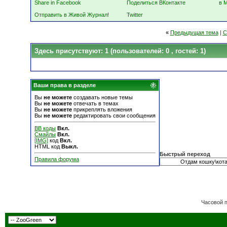
Share in Facebook
Поделиться ВКонтакте
в 
Отправить в Живой Журнал!
Twitter
«
Предыдущая тема
|
С
Здесь присутствуют: 1
(пользователей: 0 , гостей: 1)
Ваши права в разделе
Вы
не можете
создавать новые темы
Вы
не можете
отвечать в темах
Вы
не можете
прикреплять вложения
Вы
не можете
редактировать свои сообщения
BB коды
Вкл.
Смайлы
Вкл.
[IMG]
код
Вкл.
HTML код
Выкл.
Быстрый переход
Правила форума
Часовой 