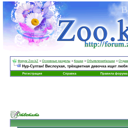
Форум Zoo.kZ
>
Основные разделы
>
Кошки
>
Объявления\кошки
>
Отдам
Нур-Султан! Вислоухая, трёхцветная девочка ищет любя
Регистрация
Справка
Правила форума