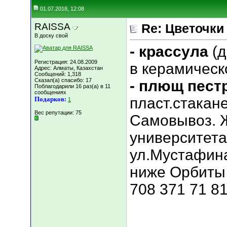
01.07.2018, 12:08
RAISSA
Re: Цветочки
В доску свой
- крассула
(
Регистрация: 24.08.2009
в керамическ
Адрес: Алматы, Казахстан
Сообщений: 1,318
Сказал(а) спасибо: 17
- плющ пес
Поблагодарили 16 раз(а) в 11
сообщениях
пласт.стакан
Подарков:
1
Вес репутации:
75
Самовывоз. Ж
университета
ул.Мустафина
ниже Орбиты 
708 371 71 81