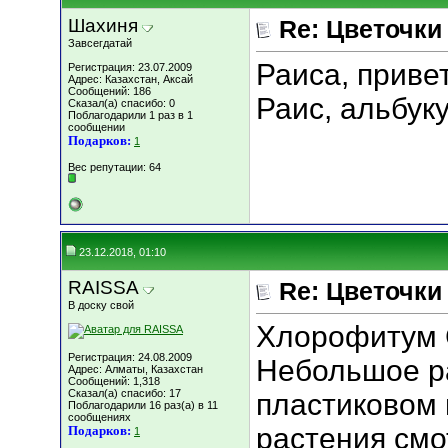
Шахиня
Re: Цветочки
Завсегдатай
Раиса, приве
Регистрация: 23.07.2009
Адрес: Казахстан, Аксай
Сообщений: 186
Раис, альбук
Сказал(а) спасибо: 0
Поблагодарили 1 раз в 1
сообщении
Подарков:
1
Вес репутации:
64
23.12.2018, 01:10
RAISSA
Re: Цветочки
В доску свой
Хлорофитум G
Регистрация: 24.08.2009
Небольшое р
Адрес: Алматы, Казахстан
Сообщений: 1,318
Сказал(а) спасибо: 17
пластиковом 
Поблагодарили 16 раз(а) в 11
сообщениях
растения смо
Подарков:
1