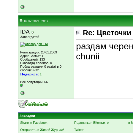
16.02.2021, 20:30
IDA
Re: Цветочки
Завсегдатай
раздам черен
Регистрация: 28.01.2009
chunii
Адрес: Алматы
Сообщений: 133
Сказал(а) спасибо: 0
Поблагодарили 0 раз(а) в 0
сообщениях
Подарков:
1
Вес репутации:
66
Закладки
Share in Facebook
Поделиться ВКонтакте
в 
Отправить в Живой Журнал!
Twitter