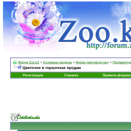
Форум Zoo.kZ
>
Основные разделы
>
Флора (цветоводство)
>
Продам\отд
Цветочки в горшочках продам
Регистрация
Справка
Правила форума