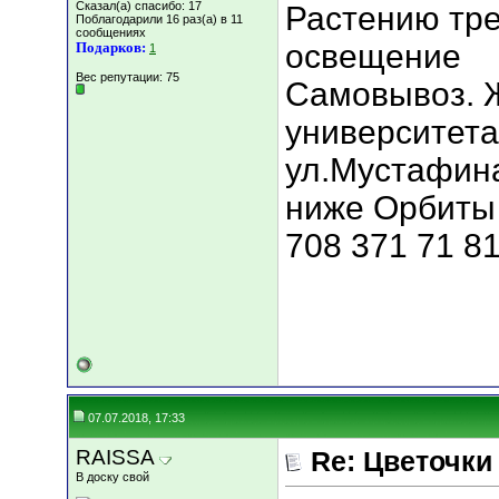
Сказал(а) спасибо: 17
Растению тре
Поблагодарили 16 раз(а) в 11
сообщениях
освещение
Подарков:
1
Вес репутации:
75
Самовывоз. Ж
университета
ул.Мустафина
ниже Орбиты 
708 371 71 81
07.07.2018, 17:33
RAISSA
Re: Цветочки
В доску свой