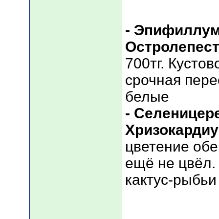
- Эпифиллу
Остролепес
700тг. Кусто
срочная пере
белые
- Cеленицер
Хризокарди
цветение об
ещё не цвёл.
кактус-рыбьи 