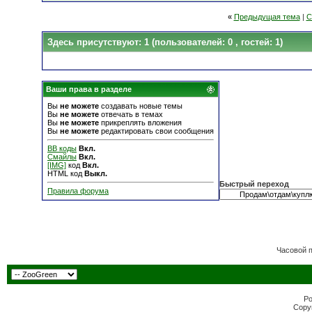
«
Предыдущая тема
|
С
Здесь присутствуют: 1
(пользователей: 0 , гостей: 1)
Ваши права в разделе
Вы
не можете
создавать новые темы
Вы
не можете
отвечать в темах
Вы
не можете
прикреплять вложения
Вы
не можете
редактировать свои сообщения
BB коды
Вкл.
Смайлы
Вкл.
[IMG]
код
Вкл.
HTML код
Выкл.
Быстрый переход
Правила форума
Часовой 
Po
Copyr