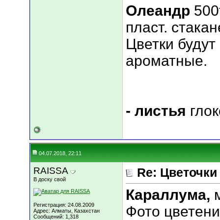
Олеандр
500
пласт. стакан
Цветки будут
ароматные.
- листья
глок
04.07.2018, 22:11
RAISSA
Re: Цветочки
В доску свой
Караллума,
м
Регистрация: 24.08.2009
Фото цветени
Адрес: Алматы, Казахстан
Сообщений: 1,318