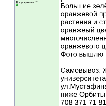
Вес репутации:
75
Большие зелё
оранжевой п
растения и с
оранжеый цве
многочисленн
оранжевого ц
Фото вышлю 
Самовывоз. Ж
университета
ул.Мустафина
ниже Орбиты 
708 371 71 81