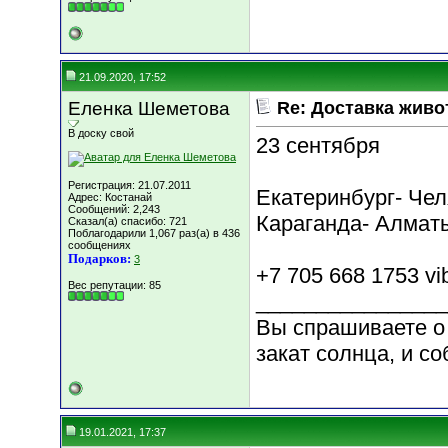
21.09.2020, 17:52
Еленка Шеметова
Re: Доставка жив
В доску свой
23 сентября
Регистрация: 21.07.2011
Екатеринбург- Чел
Адрес: Костанай
Сообщений: 2,243
Караганда- Алмат
Сказал(а) спасибо: 721
Поблагодарили 1,067 раз(а) в 436
сообщениях
Подарков:
3
+7 705 668 1753 vib
Вес репутации:
85
________________
Вы спрашиваете о 
закат солнца, и со
19.01.2021, 17:37