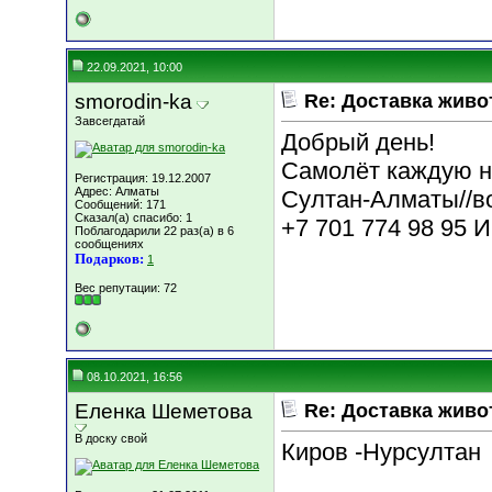
22.09.2021, 10:00
smorodin-ka
Re: Доставка жив
Завсегдатай
Добрый день!
Самолёт каждую н
Регистрация: 19.12.2007
Адрес: Алматы
Султан-Алматы//в
Сообщений: 171
Сказал(а) спасибо: 1
+7 701 774 98 95 И
Поблагодарили 22 раз(а) в 6
сообщениях
Подарков:
1
Вес репутации:
72
08.10.2021, 16:56
Еленка Шеметова
Re: Доставка жив
В доску свой
Киров -Нурсултан