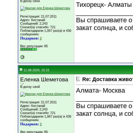
В доску свой
Тихорецк- Алматы
________________
Регистрация: 21.07.2011
Вы спрашиваете о 
Адрес: Костанай
Сообщений: 2,243
закат солнца, и со
Сказал(а) спасибо: 721
Поблагодарили 1,067 раз(а) в 436
сообщениях
Подарков:
3
Вес репутации:
85
11.08.2020, 15:15
Еленка Шеметова
Re: Доставка жив
В доску свой
Алмата- Москва
________________
Регистрация: 21.07.2011
Вы спрашиваете о 
Адрес: Костанай
Сообщений: 2,243
закат солнца, и со
Сказал(а) спасибо: 721
Поблагодарили 1,067 раз(а) в 436
сообщениях
Подарков:
3
Вес репутации:
85