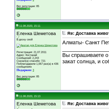
Вес репутации:
85
11.08.2020, 15:11
Еленка Шеметова
Re: Доставка жив
В доску свой
Алматы- Санкт Пе
________________
Регистрация: 21.07.2011
Вы спрашиваете о 
Адрес: Костанай
Сообщений: 2,243
закат солнца, и со
Сказал(а) спасибо: 721
Поблагодарили 1,067 раз(а) в 436
сообщениях
Подарков:
3
Вес репутации:
85
11.08.2020, 15:13
Еленка Шеметова
Re: Доставка жив