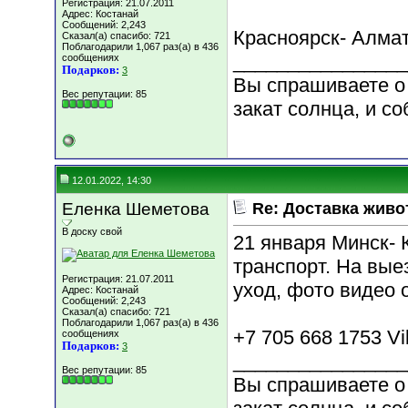
Регистрация: 21.07.2011
Адрес: Костанай
Сообщений: 2,243
Красноярск- Алма
Сказал(а) спасибо: 721
Поблагодарили 1,067 раз(а) в 436
________________
сообщениях
Подарков:
3
Вы спрашиваете о 
Вес репутации:
85
закат солнца, и со
12.01.2022, 14:30
Еленка Шеметова
Re: Доставка жив
В доску свой
21 января Минск- 
транспорт. На вые
Регистрация: 21.07.2011
уход, фото видео 
Адрес: Костанай
Сообщений: 2,243
Сказал(а) спасибо: 721
Поблагодарили 1,067 раз(а) в 436
+7 705 668 1753 V
сообщениях
Подарков:
3
________________
Вес репутации:
85
Вы спрашиваете о 