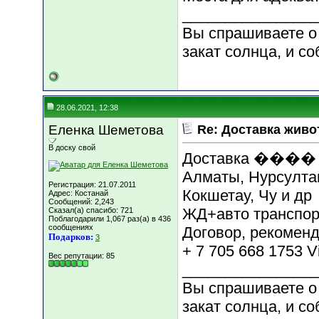
________________
Вы спрашиваете о 
закат солнца, и со
28.06.2021, 12:38
Еленка Шеметова
Re: Доставка жив
В доску свой
Доставка ���� в 
Алматы, Нурсултан
Регистрация: 21.07.2011
Кокшетау, Чу и др
Адрес: Костанай
Сообщений: 2,243
ЖД+авто транспор
Сказал(а) спасибо: 721
Поблагодарили 1,067 раз(а) в 436
сообщениях
Договор, рекоменд
Подарков:
3
+ 7 705 668 1753 
Вес репутации:
85
________________
Вы спрашиваете о 
закат солнца, и со