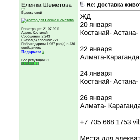
Еленка Шеметова
Re: Доставка жив
В доску свой
ЖД
20 января
Регистрация: 21.07.2011
Костанай- Астана-
Адрес: Костанай
Сообщений: 2,243
Сказал(а) спасибо: 721
Поблагодарили 1,067 раз(а) в 436
22 января
сообщениях
Подарков:
3
Алмата-Караганда
Вес репутации:
85
24 января
Костанай- Астана-
26 января
Алмата- Караганда
+7 705 668 1753 vib
Места для адеква