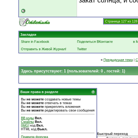
закат солнца, и со
Страница 127 из 128
Закладки
Share in Facebook
Поделиться ВКонтакте
в 
Отправить в Живой Журнал!
Twitter
«
Предыдущая тема
|
С
Здесь присутствуют: 1
(пользователей: 0 , гостей: 1)
Ваши права в разделе
Вы
не можете
создавать новые темы
Вы
не можете
отвечать в темах
Вы
не можете
прикреплять вложения
Вы
не можете
редактировать свои сообщения
BB коды
Вкл.
Смайлы
Вкл.
[IMG]
код
Вкл.
HTML код
Выкл.
Быстрый переход
Правила форума