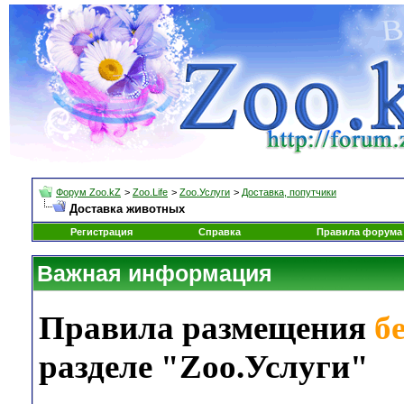
Форум Zoo.kZ
>
Zoo.Life
>
Zoo.Услуги
>
Доставка, попутчики
Доставка животных
Регистрация
Справка
Правила форума
Важная информация
Правила размещения
б
разделе "Zoo.Услуги"