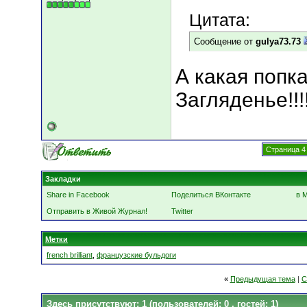
Цитата:
Сообщение от
gulya73.73
А какая попка!!
Загляденье!!!!!!
Страница 4
Закладки
Share in Facebook
Поделиться ВКонтакте
в 
Отправить в Живой Журнал!
Twitter
Метки
french brilliant
,
французские бульдоги
«
Предыдущая тема
|
С
Здесь присутствуют: 1
(пользователей: 0 , гостей: 1)