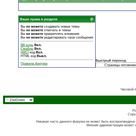
Ваши права в разделе
Вы
не можете
создавать новые темы
Вы
не можете
отвечать в темах
Вы
не можете
прикреплять вложения
Вы
не можете
редактировать свои сообщения
BB коды
Вкл.
Смайлы
Вкл.
[IMG]
код
Вкл.
HTML код
Выкл.
Быстрый переход
Правила форума
Часовой 
Po
Copyr
Никакая часть данного форума не может быть воспроизведена 
Мнение администрации может н