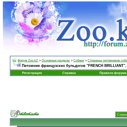
Форум Zoo.kZ
>
Основные разделы
>
Собаки
>
Страницы питомников соб
Питомник французских бульдогов "FRENCH BRILLIANT", С
Регистрация
Справка
Правила форума
Страни