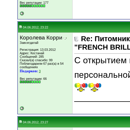
Вес репутации:
177
04.06.2012, 23:22
Королева Корри
Re: Питомник
Завсегдатай
"FRENCH BRILLI
Регистрация: 13.03.2012
Адрес: Костанай
Сообщений: 285
C открытием 
Сказал(а) спасибо: 99
Поблагодарили 67 раз(а) в 54
сообщениях
Подарков:
3
персональной
Вес репутации:
66
___________
04.06.2012, 23:27