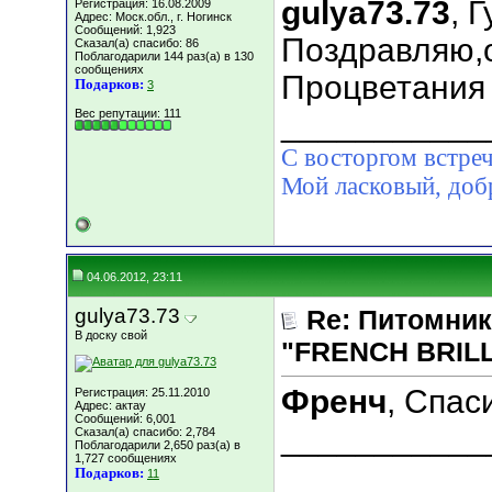
gulya73.73
, 
Регистрация: 16.08.2009
Адрес: Моск.обл., г. Ногинск
Сообщений: 1,923
Поздравляю,о
Сказал(а) спасибо: 86
Поблагодарили 144 раз(а) в 130
сообщениях
Процветания и
Подарков:
3
Вес репутации:
111
___________
С восторгом встреч
Мой ласковый, д
04.06.2012, 23:11
gulya73.73
Re: Питомник
В доску свой
"FRENCH BRILLI
Френч
, Спас
Регистрация: 25.11.2010
Адрес: актау
Сообщений: 6,001
___________
Сказал(а) спасибо: 2,784
Поблагодарили 2,650 раз(а) в
1,727 сообщениях
Подарков:
11