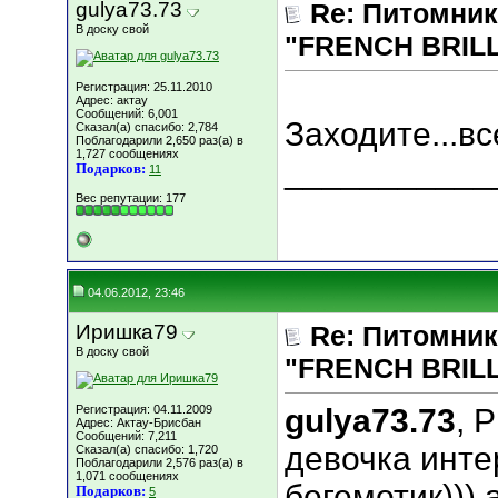
gulya73.73
Re: Питомник
В доску свой
"FRENCH BRILLI
Регистрация: 25.11.2010
Адрес: актау
Сообщений: 6,001
Заходите...вс
Сказал(а) спасибо: 2,784
Поблагодарили 2,650 раз(а) в
1,727 сообщениях
___________
Подарков:
11
Вес репутации:
177
04.06.2012, 23:46
Иришка79
Re: Питомник
В доску свой
"FRENCH BRILLI
Регистрация: 04.11.2009
gulya73.73
, 
Адрес: Актау-Брисбан
Сообщений: 7,211
девочка интер
Сказал(а) спасибо: 1,720
Поблагодарили 2,576 раз(а) в
1,071 сообщениях
бегемотик))) 
Подарков:
5