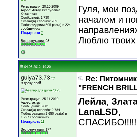
Гуля, мои по
Регистрация: 20.10.2009
Адрес: Актау Республика
Казахстан
началом и по
Сообщений: 1,730
Сказал(а) спасибо: 709
Поблагодарили 505 раз(а) в 224
направлениях
сообщениях
Подарков:
7
Люблю твоих
Вес репутации:
93
04.06.2012, 19:20
gulya73.73
Re: Питомник
В доску свой
"FRENCH BRILLI
Лейла
,
Злата
Регистрация: 25.11.2010
Адрес: актау
Сообщений: 6,001
LanaLSD
,
Сказал(а) спасибо: 2,784
Поблагодарили 2,650 раз(а) в
1,727 сообщениях
СПАСИБО!!!!!
Подарков:
11
Вес репутации:
177