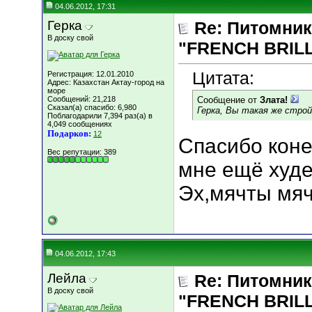
04.06.2012, 17:31
Герка
Re: Питомник
В доску свой
"FRENCH BRILLI
Цитата:
Регистрация: 12.01.2010
Адрес: Казахстан Актау-город на
море
Сообщений: 21,218
Сообщение от
Злата!
Сказал(а) спасибо: 6,980
Герка, Вы такая же строй
Поблагодарили 7,394 раз(а) в
4,049 сообщениях
Подарков:
12
Спасибо коне
Вес репутации:
389
мне ещё худет
Эх,мячты мячт
04.06.2012, 17:43
Лейла
Re: Питомник
В доску свой
"FRENCH BRILLI