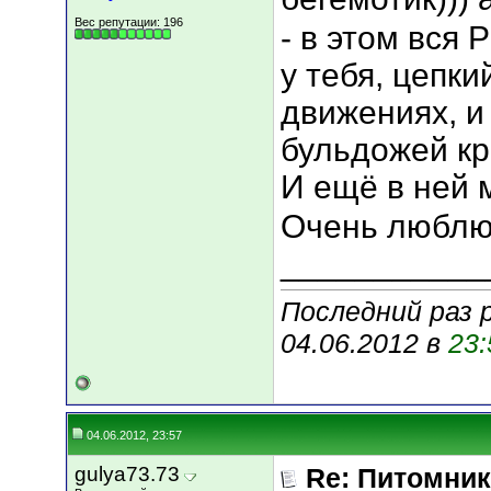
Вес репутации:
196
- в этом вся Р
у тебя, цепки
движениях, и 
бульдожей кр
И ещё в ней 
Очень люблю
___________
Последний раз 
04.06.2012 в
23:
04.06.2012, 23:57
gulya73.73
Re: Питомник