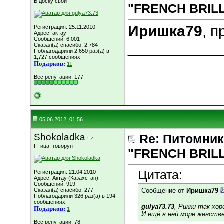
В доску свой
"FRENCH BRILLI
Иришка79
, п
Регистрация: 25.11.2010
Адрес: актау
Сообщений: 6,001
___________
Сказал(а) спасибо: 2,784
Поблагодарили 2,650 раз(а) в
1,727 сообщениях
Подарков:
11
Вес репутации:
177
05.06.2012, 01:56
Shokoladka
Re: Питомник
Птица- говорун
"FRENCH BRILLI
Цитата:
Регистрация: 21.04.2010
Адрес: Актау (Казахстан)
Сообщений: 919
Сказал(а) спасибо: 277
Сообщение от
Иришка79
Поблагодарили 326 раз(а) в 194
сообщениях
gulya73.73
, Рикки так хор
Подарков:
1
И ещё в ней море женств
Вес репутации:
78