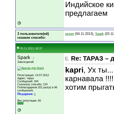
Индийское ки
предлагаем
3 пользователя(ей)
ossen
(04.11.2013),
Spark
(03.11
сказали cпасибо:
03.11.2013, 00:37
Spark
Re: ТАРАЗ – 
Завсегдатай
kapri
, Ух ты..
Регистрация: 14.07.2012
карнавала !!
Адрес: тараз
Сообщений: 204
Сказал(а) спасибо: 124
хотим прыгать
Поблагодарили 201 раз(а) в 96
сообщениях
Подарков:
1
Вес репутации:
56