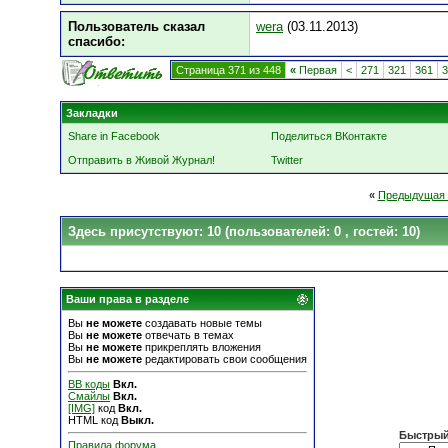
Пользователь сказал
wera
(03.11.2013)
cпасибо:
Страница 371 из 448
«
Первая
<
271
321
361
3
Закладки
Share in Facebook
Поделиться ВКонтакте
Отправить в Живой Журнал!
Twitter
«
Предыдущая 
Здесь присутствуют: 10
(пользователей: 0 , гостей: 10)
Ваши права в разделе
Вы
не можете
создавать новые темы
Вы
не можете
отвечать в темах
Вы
не можете
прикреплять вложения
Вы
не можете
редактировать свои сообщения
BB коды
Вкл.
Смайлы
Вкл.
[IMG]
код
Вкл.
HTML код
Выкл.
Быстрый
Правила форума