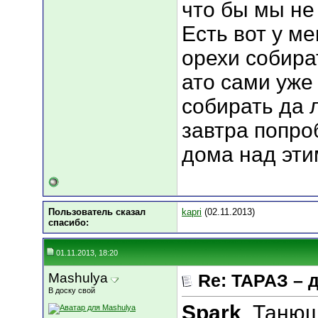
что бы мы не п
Есть вот у м
орехи собира
ато сами уже
собирать да 
завтра попро
дома над эти
Пользователь сказал
kapri
(02.11.2013)
cпасибо:
01.11.2013, 18:20
Mashulya
Re: ТАРАЗ – 
В доску свой
Spark
, Таню