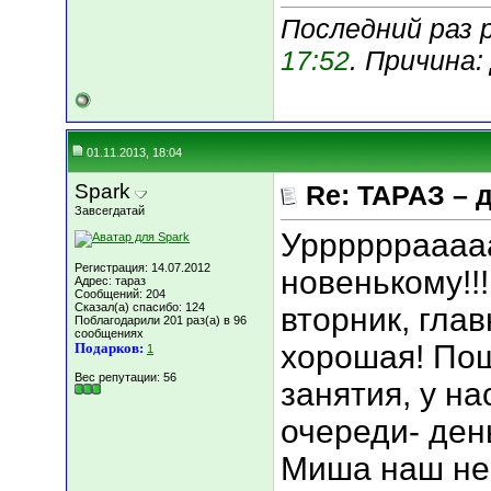
Последний раз р
17:52
. Причина
01.11.2013, 18:04
Spark
Re: ТАРАЗ – 
Завсегдатай
Уррррррааааа
Регистрация: 14.07.2012
новенькому!!!
Адрес: тараз
Сообщений: 204
Сказал(а) спасибо: 124
вторник, гла
Поблагодарили 201 раз(а) в 96
сообщениях
хорошая! Пош
Подарков:
1
Вес репутации:
56
занятия, у н
очереди- день
Миша наш не 