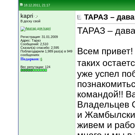
18.12.2011, 21:17
kapri
ТАРАЗ – дава
В доску свой
ТАРАЗ – дава
Регистрация: 31.01.2009
Адрес: Тараз
Сообщений: 2,510
Сказал(а) спасибо: 2,595
Всем привет! 
Поблагодарили 1,989 раз(а) в 949
сообщениях
Подарков:
6
таких остаетс
Вес репутации:
124
уже успел поб
познакомитьс
командой!! В
Владельцев С
и Жамбылски
живем и рабо