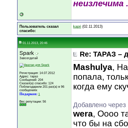
неизлечима .
Пользователь сказал
kapri
(02.11.2013)
cпасибо:
01.11.2013, 20:46
Spark
Re: ТАРАЗ – 
Завсегдатай
Mashulya
, Н
Регистрация: 14.07.2012
попала, тольк
Адрес: тараз
Сообщений: 204
Сказал(а) спасибо: 124
когда ему ску
Поблагодарили 201 раз(а) в 96
сообщениях
Подарков:
1
Вес репутации:
56
Добавлено через 
wera
, Оооо та
что бы на сбо