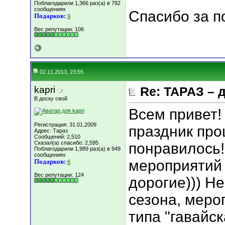
Поблагодарили 1,366 раз(а) в 782
сообщениях
Спасибо за п
Подарков:
9
Вес репутации:
106
02.11.2013, 23:55
kapri
Re: ТАРАЗ – 
В доску свой
Всем привет!
Регистрация: 31.01.2009
праздник про
Адрес: Тараз
Сообщений: 2,510
Сказал(а) спасибо: 2,595
понравилось!
Поблагодарили 1,989 раз(а) в 949
сообщениях
мероприятий 
Подарков:
6
Вес репутации:
124
дорогие))) Н
сезона, меро
типа "гавайск