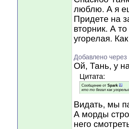
люблю. А я ещ
Придете на з
вторник. А т
угорелая. Как
Добавлено через
Ой, Тань, у 
Цитата:
Сообщение от
Spark
кто то бегал как угорелы
Видать, мы пар
А морды стро
него смотрет