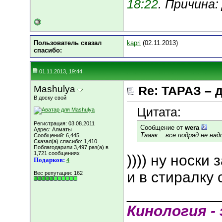
18:22
. Причина
Пользователь сказал
kapri
(02.11.2013)
cпасибо:
01.11.2013, 19:44
Mashulya
Re: ТАРАЗ – 
В доску свой
Цитата:
Регистрация: 03.08.2011
Сообщение от
wera
Адрес: Алматы
Тааак....все подряд не надо.
Сообщений: 6,445
Сказал(а) спасибо: 1,410
Поблагодарили 3,497 раз(а) в
1,721 сообщениях
)))) ну носки
Подарков:
4
и в стиралку 
Вес репутации:
162
___________
Кинология - 