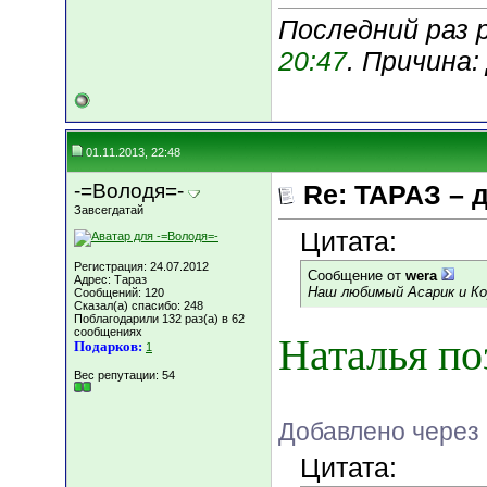
Последний раз р
20:47
. Причина
01.11.2013, 22:48
-=Володя=-
Re: ТАРАЗ – 
Завсегдатай
Цитата:
Регистрация: 24.07.2012
Сообщение от
wera
Адрес: Тараз
Наш любимый Асарик и Кор
Сообщений: 120
Сказал(а) спасибо: 248
Поблагодарили 132 раз(а) в 62
сообщениях
Наталья по
Подарков:
1
Вес репутации:
54
Добавлено через 
Цитата: