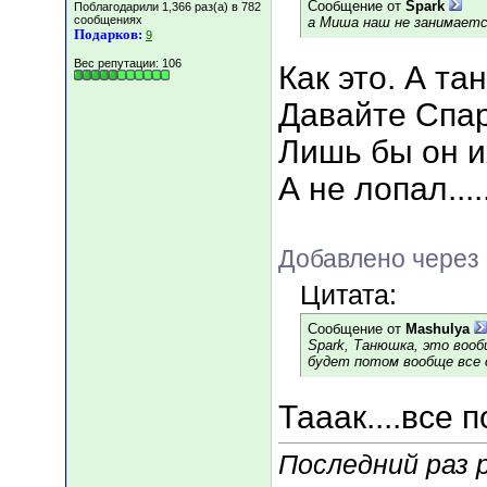
Сообщение от
Spark
Поблагодарили 1,366 раз(а) в 782
сообщениях
а Миша наш не занимает
Подарков:
9
Вес репутации:
106
Как это. А т
Давайте Спар
Лишь бы он их
А не лопал.....
Добавлено через 
Цитата:
Сообщение от
Mashulya
Spark, Танюшка, это вооб
будет потом вообще все с
Тааак....все п
Последний раз р