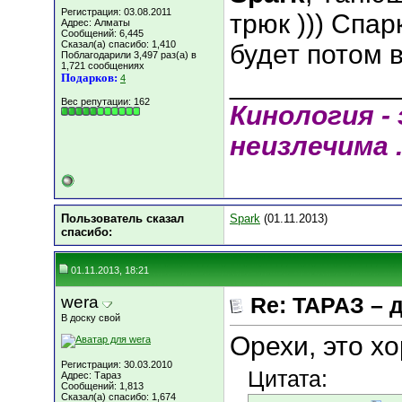
Регистрация: 03.08.2011
трюк ))) Спар
Адрес: Алматы
Сообщений: 6,445
Сказал(а) спасибо: 1,410
будет потом 
Поблагодарили 3,497 раз(а) в
1,721 сообщениях
___________
Подарков:
4
Вес репутации:
162
Кинология - 
неизлечима .
Пользователь сказал
Spark
(01.11.2013)
cпасибо:
01.11.2013, 18:21
wera
Re: ТАРАЗ – 
В доску свой
Орехи, это х
Регистрация: 30.03.2010
Цитата:
Адрес: Тараз
Сообщений: 1,813
Сказал(а) спасибо: 1,674