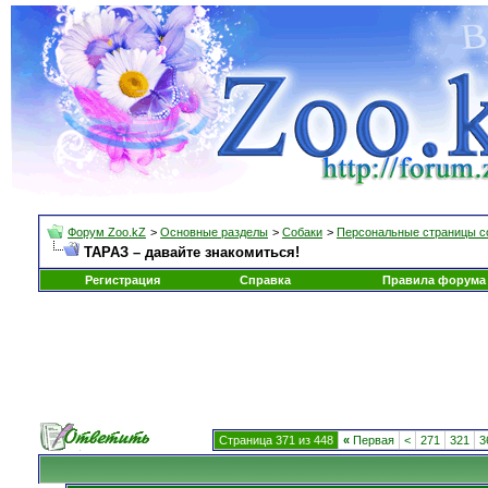
Форум Zoo.kZ
>
Основные разделы
>
Собаки
>
Персональные страницы с
ТАРАЗ – давайте знакомиться!
Регистрация
Справка
Правила форума
Страница 371 из 448
«
Первая
<
271
321
3