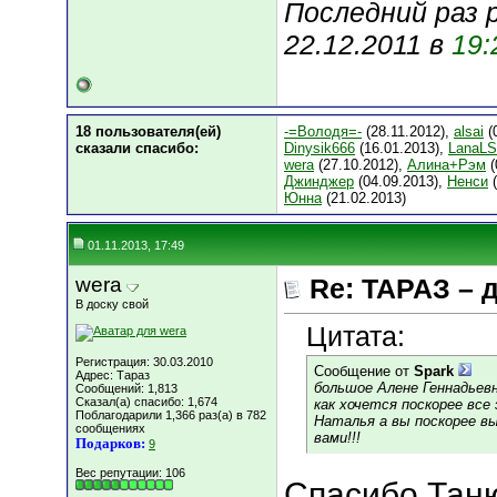
Последний раз 
22.12.2011 в
19:
18 пользователя(ей)
-=Володя=-
(28.11.2012),
alsai
(
сказали cпасибо:
Dinysik666
(16.01.2013),
LanaL
wera
(27.10.2012),
Алина+Рэм
(
Джинджер
(04.09.2013),
Ненси
(
Юнна
(21.02.2013)
01.11.2013, 17:49
wera
Re: ТАРАЗ – 
В доску свой
Цитата:
Регистрация: 30.03.2010
Сообщение от
Spark
Адрес: Тараз
большое Алене Геннадьевн
Сообщений: 1,813
Сказал(а) спасибо: 1,674
как хочется поскорее все 
Поблагодарили 1,366 раз(а) в 782
Наталья а вы поскорее вы
сообщениях
вами!!!
Подарков:
9
Вес репутации:
106
Спасибо Таню