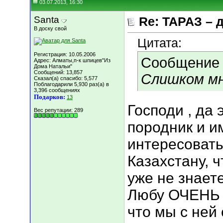
03.07.2013, 16:30
Santa
Re: ТАРАЗ – 
В доску свой
Цитата:
Регистрация: 10.05.2006
Сообщение
Адрес: Алматы,п-к шпицев"Из
Дома Натальи"
Сообщений: 13,857
Слишком мн
Сказал(а) спасибо: 5,577
Поблагодарили 5,930 раз(а) в
3,396 сообщениях
Подарков:
13
Господи , да 
Вес репутации:
289
породник и и
интересовать
Казахстану, ч
уже не знает
Любу ОЧЕНЬ м
что мы с ней