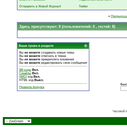
Отправить в Живой Журнал!
Twitter
«
Предыдуща
Здесь присутствуют: 8
(пользователей: 0 , гостей: 8)
Ваши права в разделе
Вы
не можете
создавать новые темы
Вы
не можете
отвечать в темах
Вы
не можете
прикреплять вложения
Вы
не можете
редактировать свои сообщения
BB коды
Вкл.
Смайлы
Вкл.
[IMG]
код
Вкл.
HTML код
Выкл.
Быс
Правила форума
Часовой 