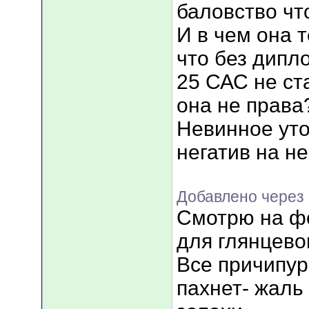
баловство чт
И в чем она т
что без дипл
25 САС не ст
она не права
Невинное уто
негатив на неё..
Добавлено через 
Смотрю на фо
для глянцево
Все причипур
пахнет- жаль