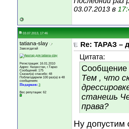
Последний раз 
03.07.2013 в
17:
03.07.2013, 17:46
tatiana-slay
Re: ТАРАЗ – 
Завсегдатай
Цитата:
Регистрация: 16.01.2010
Сообщение
Адрес: Казахстан, г.Тараз
Сообщений: 175
Сказал(а) спасибо: 48
Тем , что с
Поблагодарили 100 раз(а) в 48
сообщениях
Подарков:
дрессировке
3
Вес репутации:
62
станешь Че
права?
Ну допустим 