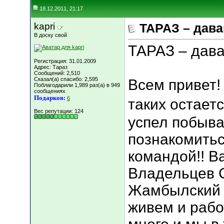
18.12.2011, 21:17
kapri
ТАРАЗ – дава
В доску свой
ТАРАЗ – дава
Регистрация: 31.01.2009
Адрес: Тараз
Сообщений: 2,510
Сказал(а) спасибо: 2,595
Всем привет! 
Поблагодарили 1,989 раз(а) в 949
сообщениях
Подарков:
6
таких остаетс
Вес репутации:
124
успел побыват
познакомитьс
командой!! В
Владельцев С
Жамбылский 
живем и рабо