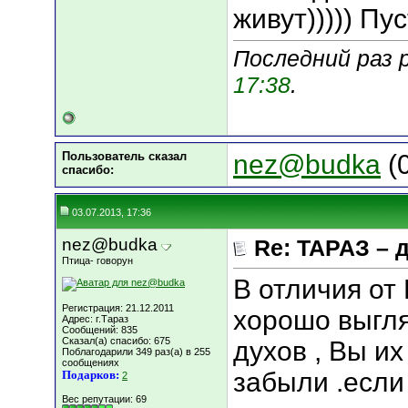
живут))))) Пус
Последний раз 
17:38
.
Пользователь сказал
nez@budka
(0
cпасибо:
03.07.2013, 17:36
nez@budka
Re: ТАРАЗ – 
Птица- говорун
В отличия от
Регистрация: 21.12.2011
хорошо выгля
Адрес: г.Тараз
Сообщений: 835
Сказал(а) спасибо: 675
духов , Вы и
Поблагодарили 349 раз(а) в 255
сообщениях
забыли .если
Подарков:
2
Вес репутации:
69