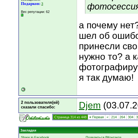
Подарков:
фотосессия
3
Вес репутации:
62
а почему нет?
шел об ошиб
принесли сво
нужно то? а к
фотографируе
я так думаю!
2 пользователя(ей)
Djem
(03.07.2
сказали cпасибо:
Страница 314 из 448
«
Первая
<
214
264
304
3
Закладки
Share in Facebook
Поделиться ВКонтакте