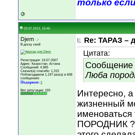
только если
03.07.2013, 16:46
Djem
Re: ТАРАЗ – 
В доску свой
Цитата:
Регистрация: 19.07.2007
Сообщение
Адрес: Казахстан. Астана
Сообщений: 4,985
Сказал(а) спасибо: 1,315
Люба пород
Поблагодарили 1,197 раз(а) в 608
сообщениях
Подарков:
3
Вес репутации:
193
Интересно, а
жизненный м
именоваться 
ПОРОДНИК ?))
этого сделала