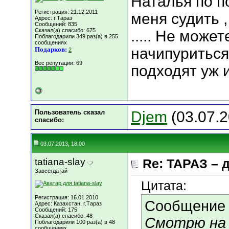
Наталья по по
Регистрация: 21.12.2011
меня судить 
Адрес: г.Тараз
Сообщений: 835
Сказал(а) спасибо: 675
..... Не може
Поблагодарили 349 раз(а) в 255
сообщениях
начипуриться
Подарков:
2
Вес репутации:
69
подходят уж 
Пользователь сказал
Djem
(03.07.2
cпасибо:
03.07.2013, 18:00
tatiana-slay
Re: ТАРАЗ – 
Завсегдатай
Цитата:
Регистрация: 16.01.2010
Сообщение
Адрес: Казахстан, г.Тараз
Сообщений: 175
Сказал(а) спасибо: 48
Смотрю на 
Поблагодарили 100 раз(а) в 48
сообщениях