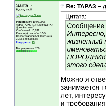
Santa
Re: ТАРАЗ – 
В доску свой
Цитата:
Регистрация: 10.05.2006
Сообщение
Адрес: Алматы,п-к шпицев"Из
Дома Натальи"
Сообщений: 13,857
Интересно,
Сказал(а) спасибо: 5,577
Поблагодарили 5,930 раз(а) в
3,396 сообщениях
жизненный 
Подарков:
13
именоватьс
Вес репутации:
289
ПОРОДНИК ?
этого сдел
Можно я отвеч
занимается т
лет, интерес
и требования.