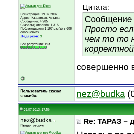
Цитата:
Регистрация: 19.07.2007
Сообщение
Адрес: Казахстан. Астана
Сообщений: 4,985
Сказал(а) спасибо: 1,315
Просто есл
Поблагодарили 1,197 раз(а) в 608
сообщениях
Подарков:
чем то то 
3
Вес репутации:
193
корректной
совершенно 
Пользователь сказал
nez@budka
(0
cпасибо:
03.07.2013, 17:56
nez@budka
Re: ТАРАЗ – 
Птица- говорун