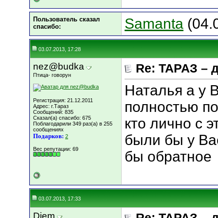
Пользователь сказал
Samanta
(04.
cпасибо:
03.07.2013, 17:28
nez@budka
Re: ТАРАЗ – 
Птица- говорун
Наталья а у В
Регистрация: 21.12.2011
полностью по
Адрес: г.Тараз
Сообщений: 835
Сказал(а) спасибо: 675
кто лично с э
Поблагодарили 349 раз(а) в 255
сообщениях
были бы у Ва
Подарков:
2
Вес репутации:
69
бы обратное
03.07.2013, 17:33
Djem
Re: ТАРАЗ – 