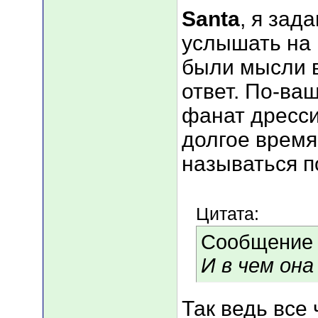
Santa
, я зад
услышать на н
были мысли в
ответ. По-ва
фанат дресси
долгое время
называться по
Цитата:
Сообщение
И в чем он
Так ведь все