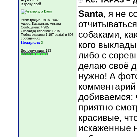
В доску свой
Santa
, я не 
Регистрация: 19.07.2007
отчитываться
Адрес: Казахстан. Астана
Сообщений: 4,985
Сказал(а) спасибо: 1,315
собаками, как
Поблагодарили 1,197 раз(а) в 608
сообщениях
кого выклады
Подарков:
3
Вес репутации:
193
либо с сорев
делаю своё де
нужно! А фот
комментарий 
добиваемся:
приятно смот
красивые, чт
искаженные 