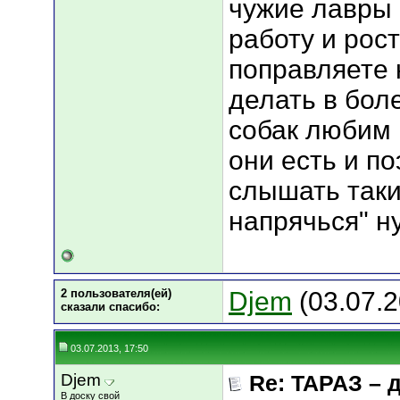
чужие лавры 
работу и рос
поправляете 
делать в бол
собак любим н
они есть и п
слышать таки
напрячься" ну
2 пользователя(ей)
Djem
(03.07.2
сказали cпасибо:
03.07.2013, 17:50
Djem
Re: ТАРАЗ – 
В доску свой