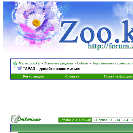
Форум Zoo.kZ
>
Основные разделы
>
Собаки
>
Персональные страницы с
ТАРАЗ – давайте знакомиться!
Регистрация
Справка
Правила форума
Страница 314 из 448
«
Первая
<
214
264
3