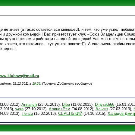
е не знает (а таких остается все меньше), и тем, кто уже успел побыват
й и дружной командой!! Вас приветствует клуб «Союз Владельцев Собак»
дружно живем и работаем на одной площадке! Нас много и мы в тельн
то хозяев, кто питомцев – тут уж как повезет). А еще очень любим свою
х здесь!
ww.klubsvs@mail.ru
нджер; 22.12.2011 в
19:26
. Причина: Добавлено сообщение
03.08.2012),
Annarich
(23.01.2013),
Biba
(11.02.2013),
Dinysik666
(16.01.201
2.2013),
wera
(27.10.2012),
Алина+Рэм
(04.08.2012),
Альгиз
(27.03.2013),
04.09.2013),
Ненси
(15.02.2013),
СЕРЕНЬКИЙ
(14.10.2015),
Халидов Дмит