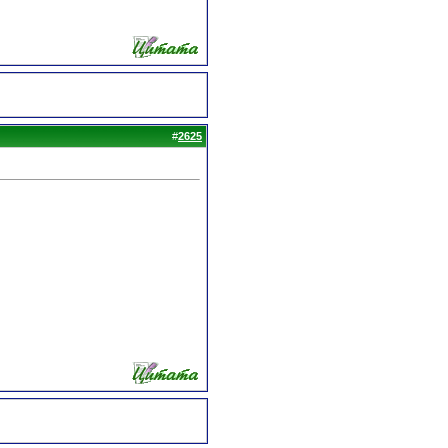
#
2625