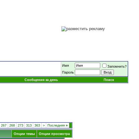
Имя
Запомнить?
Пароль
Сообщения за день
Поиск
267
268
273
313
363
>
Последняя
»
Опции темы
Опции просмотра