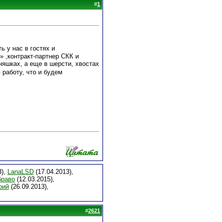
#
1
ь у нас в гостях и
 ,контракт-партнер СКК и
яшках, а еще в шерсти, хвостах
 работу, что и будем
3),
LanaLSD
(17.04.2013),
браво
(12.03.2015),
рий
(26.09.2013),
#
2621