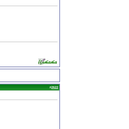
#
2622