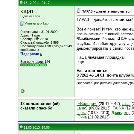
18.12.2011, 21:17
kapri
ТАРАЗ – давайте знакомиться!
В доску свой
ТАРАЗ – давайте знакомиться!
Всем привет! И тем, кто нас ещ
Регистрация: 31.01.2009
познакомиться с нашей весело
Адрес: Тараз
Жамбылский Филиал КНОРК, мы 
Сообщений: 2,510
Сказал(а) спасибо: 2,595
и зубах. И любим друг друга (к
Поблагодарили 1,989 раз(а) в 949
демонстрировать в своих поста
сообщениях
Подарков:
6
Наша любимая площадка!
еще
Вес репутации:
124
Наши контакты:
8 7262 46 14 01, почта клуба
w
Последний раз редактировалось Джи
18 пользователя(ей)
-=Володя=-
(28.11.2012),
alsai
(
сказали cпасибо:
LanaS
(09.02.2013),
TAINA
(17.0
Герка
(10.02.2013),
Джинджер
(
Юнна
(21.02.2013)
11.03.2013, 14:06