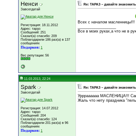
Ненси
Re: ТАРАЗ – давайте знакомить
Завсегдатай
Всех с началом масленницы!!!
Регистрация: 18.11.2012
__________________
Адрес: тараз
Все в моих руках,а что не в рук
Сообщений: 251
Сказал(а) спасибо: 209
Поблагодарили 186 раз(а) в 137
сообщениях
Подарков:
1
Вес репутации:
56
11.03.2013, 22:24
Spark
Re: ТАРАЗ – давайте знакомить
Завсегдатай
Уррраааааа МАСЛЕНИЦА!!! Самы
Жаль что нету праздника "пель
Регистрация: 14.07.2012
Адрес: тараз
Сообщений: 204
Сказал(а) спасибо: 124
Поблагодарили 201 раз(а) в 96
сообщениях
Подарков:
1