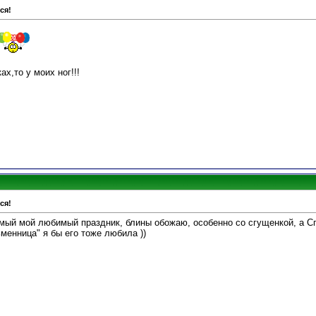
ся!
ах,то у моих ног!!!
ся!
й мой любимый праздник, блины обожаю, особенно со сгущенкой, а Сп
менница" я бы его тоже любила ))