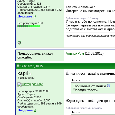
Адрес: Тараз
Сообщений: 1,813
Сказал(а) спасибо: 1,674
Так кто и сколько?
Поблагодарили 1,366 раз(а) в 782
Интересно бы посмотреть на к
сообщениях
Подарков:
9
Добавлено через 10 минут
У нас в клубе пополнение. По
Вес репутации:
106
Сегодня первый раз пришла на
подготовку к выставкам и дрес
Последний раз редактировалось wera
Пользователь сказал
Алина+Рэм
(12.03.2013)
cпасибо:
12.03.2013, 10:25
kapri
Re: ТАРАЗ – давайте знакомить
В доску свой
Цитата:
Сообщение от
Ненси
!Завтра напеку!
Регистрация: 31.01.2009
Адрес: Тараз
Сообщений: 2,510
Сказал(а) спасибо: 2,595
Ждем,ждем...тебя один день не
Поблагодарили 1,989 раз(а) в 949
сообщениях
Добавлено через 43 секунды
Подарков:
6
Цитата: