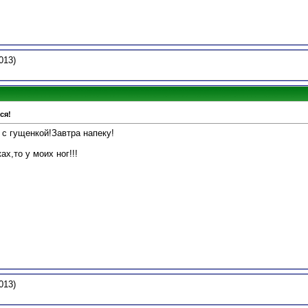
013)
ся!
 с гущенкой!Завтра напеку!
ах,то у моих ног!!!
013)