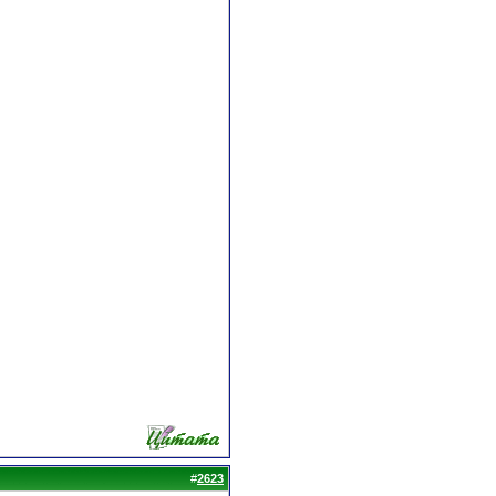
#
2623