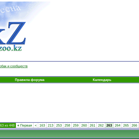
обак и сообществ
Правила форума
Календарь
63 из 448
«
Первая
<
163
213
253
258
259
260
261
262
263
264
265
266