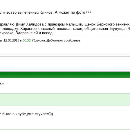
оличество выпеченных блинов. А может по фото???
здравляю Диму Халидова с приездом малышки, щенок Бернского зенненху
 площадку. Характер классный, веселая такая, общительная. Будущая 
сировке. Здоровья ей и побед.
; 12.03.2013 в
00:58
. Причина: Добавлено сообщение
ся!
 было в клубе,уже скучаем)))