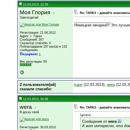
11.03.2013, 22:39
Моя Глория
Re: ТАРАЗ – давайте знакомить
Завсегдатай
__________________
Немецкая овчарка!!! Это лучшее
Регистрация: 21.08.2012
Адрес: г. Тараз
Сообщений: 357
Сказал(а) спасибо: 0
Поблагодарили 197 раз(а) в 132
сообщениях
Подарков:
1
Вес репутации:
59
2 пользователя(ей)
kapri
(12.03.2013),
wera
(12.03.2
сказали cпасибо:
12.03.2013, 00:48
wera
Re: ТАРАЗ – давайте знакомить
В доску свой
Цитата:
Сообщение от
wera
А вот интересно, кто до
Регистрация: 30.03.2010