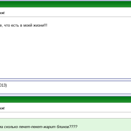
ся!
, что есть в моей жизни!!!
013)
ся!
ма сколько печет-пекет-жарит блинов????