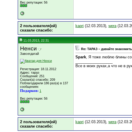
Вес репутации:
56
2 пользователя(ей)
kapri
(12.03.2013),
wera
(12.03.2
сказали cпасибо:
11.03.2013, 22:31
Ненси
Re: ТАРАЗ – давайте знакомить
Завсегдатай
Spark
, Я тоже люблю блины со
__________________
Все в моих руках,а что не в рук
Регистрация: 18.11.2012
Адрес: тараз
Сообщений: 251
Сказал(а) спасибо: 209
Поблагодарили 186 раз(а) в 137
сообщениях
Подарков:
1
Вес репутации:
56
2 пользователя(ей)
kapri
(12.03.2013),
wera
(12.03.2
сказали cпасибо: