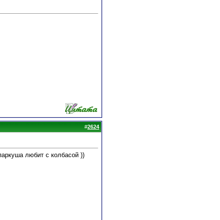
#
2624
аркуша любит с колбасой ))