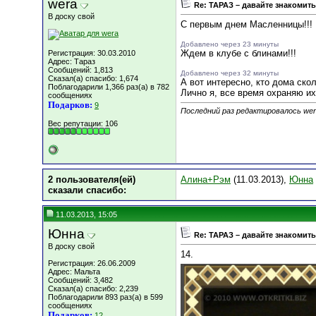
wera
Re: ТАРАЗ – давайте знакомить
В доску свой
С первым днем Масленницы!!!
Добавлено через 23 минуты
Ждем в клубе с блинами!!!
Регистрация: 30.03.2010
Адрес: Тараз
Сообщений: 1,813
Добавлено через 32 минуты
Сказал(а) спасибо: 1,674
А вот интересно, кто дома ско
Поблагодарили 1,366 раз(а) в 782
Лично я, все время охраняю их
сообщениях
Подарков:
9
Последний раз редактировалось wera
Вес репутации:
106
2 пользователя(ей)
Алина+Рэм
(11.03.2013),
Юнна
сказали cпасибо:
11.03.2013, 15:05
Юнна
Re: ТАРАЗ – давайте знакомить
В доску свой
14.
Регистрация: 26.06.2009
Адрес: Мальта
Сообщений: 3,482
Сказал(а) спасибо: 2,239
Поблагодарили 893 раз(а) в 599
сообщениях
Подарков:
12