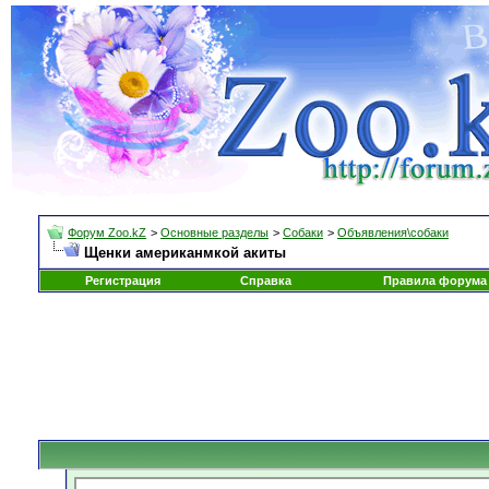
Форум Zoo.kZ
>
Основные разделы
>
Собаки
>
Объявления\собаки
Щенки американмкой акиты
Регистрация
Справка
Правила форума