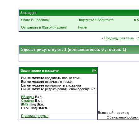
Закладки
Share in Facebook
Поделиться ВКонтакте
в 
Отправить в Живой Журнал!
Twitter
«
Предыдущая тема
|
С
Здесь присутствуют: 1
(пользователей: 0 , гостей: 1)
Ваши права в разделе
Вы
не можете
создавать новые темы
Вы
не можете
отвечать в темах
Вы
не можете
прикреплять вложения
Вы
не можете
редактировать свои сообщения
BB коды
Вкл.
Смайлы
Вкл.
[IMG]
код
Вкл.
HTML код
Выкл.
Быстрый переход
Правила форума