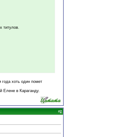
х титулов.
и года хоть один помет
й Елене в Караганду.
#
2