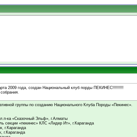
рта 2009 года, создан Национальный клуб порды ПЕКИНЕС!!!!!!!!!
 собрания.
ативной группы по созданию Национального Клуба Породы «Пекинес».
вл.п-ка «Сказочный Эльф», г.Алматы
ль секции «пекинес» КЛС «Лидер Ит», г.Караганда
к, г.Караганда
, г.Караганда
аганда