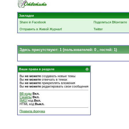
Закладки
Share in Facebook
Поделиться ВКонтакте
Отправить в Живой Журнал!
Twitter
Здесь присутствуют: 1
(пользователей: 0 , гостей: 1)
Ваши права в разделе
Вы
не можете
создавать новые темы
Вы
не можете
отвечать в темах
Вы
не можете
прикреплять вложения
Вы
не можете
редактировать свои сообщения
BB коды
Вкл.
Смайлы
Вкл.
[IMG]
код
Вкл.
HTML код
Выкл.
Правила форума