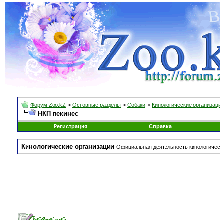
Форум Zoo.kZ
>
Основные разделы
>
Собаки
>
Кинологические организац
НКП пекинес
Регистрация
Справка
Кинологические организации
Официальная деятельность кинологическ