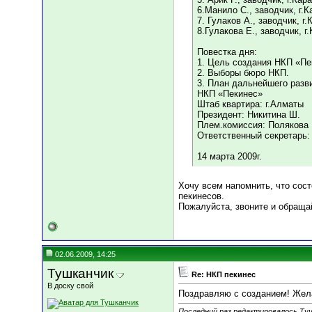
6.Манило С., заводчик, г.
7. Гулаков А., заводчик, г
8.Гулакова Е., заводчик, г
Повестка дня:
1. Цель создания НКП «Пе
2. Выборы бюро НКП.
3. План дальнейшего разв
НКП «Пекинес»
Штаб квартира: г.Алматы
Президент: Никитина Ш.
Плем.комиссия: Полякова 
Ответственный секретарь:
14 марта 2009г.
Хочу всем напомнить, что сост
пекинесов.
Пожалуйста, звоните и обращай
02.06.2009, 14:25
Тушканчик
Re: НКП пекинес
В доску свой
Поздравляю с созданием! Жела
Последний раз редактировалось Туш