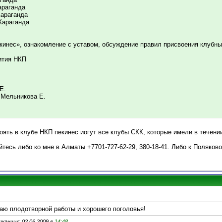
Караганда
.Караганда
.Караганда
кинес», ознакомление с уставом, обсуждение правил присвоения клубны
ития НКП
Е.
 Мельникова Е.
оять в клубе НКП пекинес иогут все клубы СКК, которые имели в течени
тесь либо ко мне в Алматы +7701-727-62-29, 380-18-41. Либо к Поляково
ю плодотворной работы и хорошего поголовья!
канчик; 02.06.2009 в
14:48
.