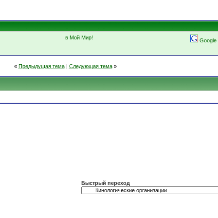
в Мой Мир!
Google
«
Предыдущая тема
|
Следующая тема
»
Быстрый переход