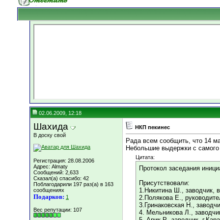
02.06.2009, 12:18
Шахида
НКП пекинес
В доску свой
Рада всем сообщить, что 14 ма
Небольшие выдержки с самого
Цитата:
Регистрация: 28.08.2006
Адрес: Almaty
Протокол заседания иници
Сообщений: 2,633
Сказал(а) спасибо: 42
Присутствовали:
Поблагодарили 197 раз(а) в 163
1.Никитина Ш., заводчик, 
сообщениях
Подарков:
1
2.Полякова Е., руководите
3.Гринаковская Н., заводчи
Вес репутации:
107
4. Мельникова Л., заводчик
5. Арик Р., заводчик, г.Кар