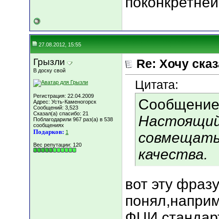
поконкретней
27.08.2012, 15:55
Грызли
Re: Хочу сказа
В доску свой
Цитата:
Регистрация: 22.04.2009
Сообщение
Адрес: Усть-Каменогорск
Сообщений: 3,523
Сказал(а) спасибо: 21
Настоящий
Поблагодарили 967 раз(а) в 538
сообщениях
Подарков:
1
совмещать 
Вес репутации:
120
качества.
вот эту фраз
понял,наприм
ФЦИ стандар