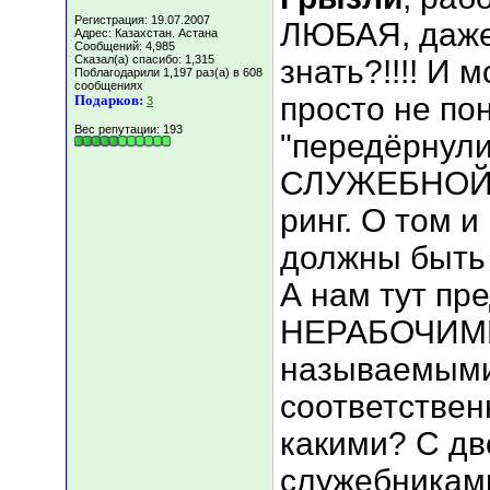
Регистрация: 19.07.2007
ЛЮБАЯ, даже 
Адрес: Казахстан. Астана
Сообщений: 4,985
Сказал(а) спасибо: 1,315
знать?!!!! И
Поблагодарили 1,197 раз(а) в 608
сообщениях
просто не по
Подарков:
3
Вес репутации:
193
"передёрнули"
СЛУЖЕБНОЙ п
ринг. О том и
должны быть
А нам тут пре
НЕРАБОЧИМИ
называемыми
соответственн
какими? С дв
служебниками