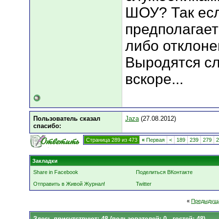
ШОУ? Так есл
предполагает
либо отклонен
Выродятся сл
вскоре...
Пользователь сказал
Jaza
(27.08.2012)
cпасибо:
Страница 289 из 473
«
Первая
<
189
239
279
2
Закладки
Share in Facebook
Поделиться ВКонтакте
Отправить в Живой Журнал!
Twitter
«
Предыдуща
Здесь присутствуют: 48
(пользователей: 0 , гостей: 48)