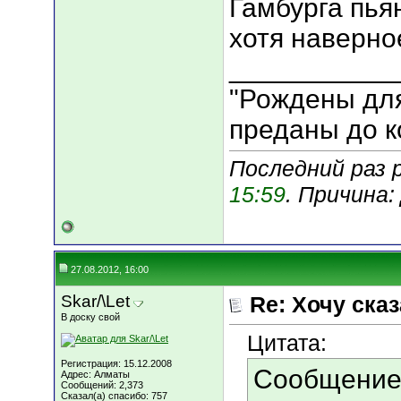
Гамбурга пья
хотя наверно
___________
"Рождены для
преданы до к
Последний раз 
15:59
. Причина
27.08.2012, 16:00
Skar/\Let
Re: Хочу сказа
В доску свой
Цитата:
Регистрация: 15.12.2008
Сообщение
Адрес: Алматы
Сообщений: 2,373
Сказал(а) спасибо: 757