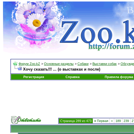
Форум Zoo.kZ
>
Основные разделы
>
Собаки
>
Выставки собак
>
Обсужде
Хочу сказать!!! ... (о выставках и после)
Регистрация
Справка
Правила форума
Страница 289 из 473
«
Первая
<
189
239
2