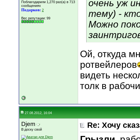
очень уж и
Поблагодарили 1,270 раз(а) в 713
сообщениях
Подарков:
2
тему) - кт
Вес репутации:
99
Можно пок
заинтригов
Ой, откуда м
ротвейлеров
видеть неско
толк в рабочи
27.08.2012, 16:04
Djem
Re: Хочу сказа
В доску свой
Грызли
, раб