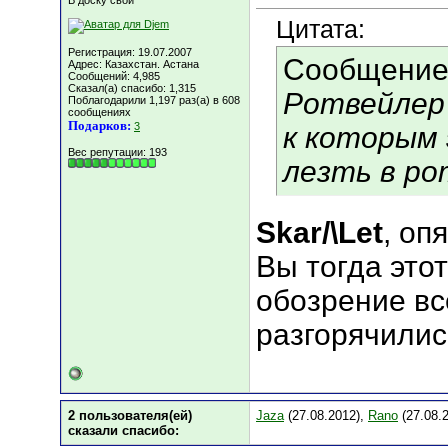
В доску свой
Цитата:
Регистрация: 19.07.2007
Сообщение
Адрес: Казахстан. Астана
Сообщений: 4,985
Сказал(а) спасибо: 1,315
Ротвейлер 
Поблагодарили 1,197 раз(а) в 608
сообщениях
Подарков:
3
к которым 
Вес репутации:
193
лезть в рот
Skar/\Let
, оп
Вы тогда это
обозрение все
разгорячились
2 пользователя(ей)
Jaza
(27.08.2012),
Rano
(27.08.
сказали cпасибо: