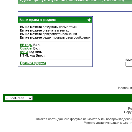
Ваши права в разделе
Вы
не можете
создавать новые темы
Вы
не можете
отвечать в темах
Вы
не можете
прикреплять вложения
Вы
не можете
редактировать свои сообщения
BB коды
Вкл.
Смайлы
Вкл.
[IMG]
код
Вкл.
HTML код
Выкл.
Быс
Правила форума
Часовой 
Po
Copyr
Никакая часть данного форума не может быть воспроизведена 
Мнение администрации может н