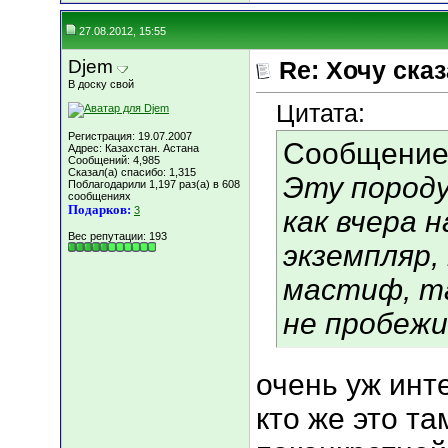
27.08.2012, 15:55
Djem
Re: Хочу сказа
В доску свой
Цитата:
Регистрация: 19.07.2007
Сообщение
Адрес: Казахстан. Астана
Сообщений: 4,985
Сказал(а) спасибо: 1,315
Эту породу
Поблагодарили 1,197 раз(а) в 608
сообщениях
Подарков:
3
как вчера 
Вес репутации:
193
экземпляр,
мастиф, т
не пробежи
очень уж инте
кто же это т