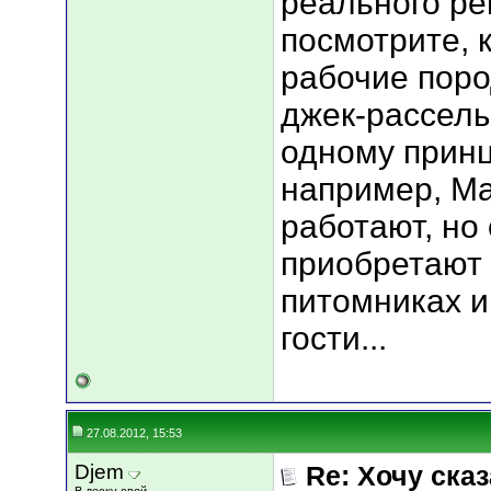
реального ре
посмотрите, 
рабочие поро
джек-расселы
одному принц
например, Ма
работают, но
приобретают 
питомниках и
гости...
27.08.2012, 15:53
Djem
Re: Хочу сказа