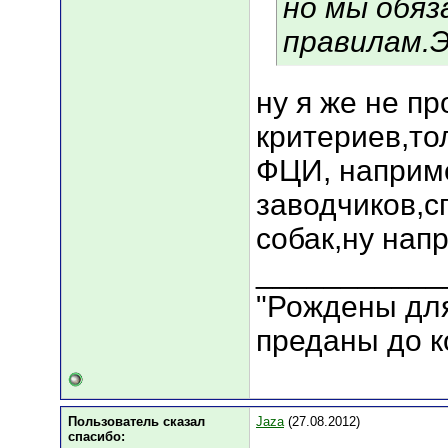
но мы обяз
правилам.Э
ну я же не пр
критериев,то
ФЦИ, наприм
заводчиков,с
собак,ну нап
___________
"Рождены для
преданы до к
Пользователь сказал
Jaza
(27.08.2012)
cпасибо: