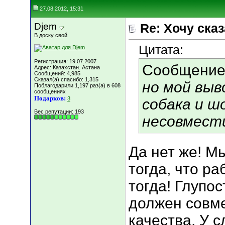
27.08.2012, 15:31
Djem
Re: Хочу сказа
В доску свой
Цитата:
Регистрация: 19.07.2007
Сообщение
Адрес: Казахстан. Астана
Сообщений: 4,985
Сказал(а) спасибо: 1,315
но мой выв
Поблагодарили 1,197 раз(а) в 608
сообщениях
Подарков:
3
собака и ш
Вес репутации:
193
несовмест
Да нет же! М
тогда, что р
тогда! Глупо
должен совме
качества. У 