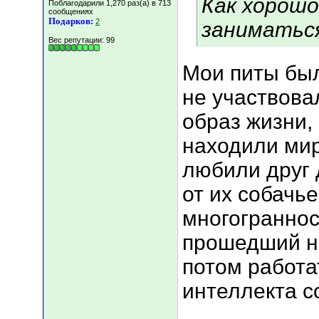
Как хорош
Поблагодарили 1,270 раз(а) в 713
сообщениях
Подарков:
2
заниматься.
Вес репутации:
99
Мои питы был
не участвова
образ жизни, 
находили ми
любили друг 
от их собачь
многограннос
прошедший н
потом работа
интеллекта с