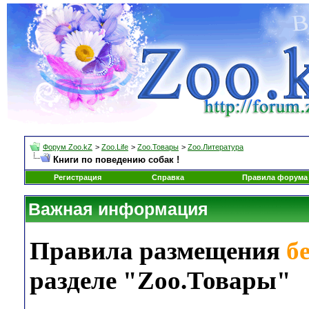
Форум Zoo.kZ
>
Zoo.Life
>
Zoo.Товары
>
Zoo.Литература
Книги по поведению собак !
Регистрация
Справка
Правила форума
Важная информация
Правила размещения
б
разделе "Zoo.Товары"