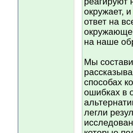
реагируют н
окружает, и
ответ на вс
окружающей
на наше об
Мы состави
рассказыва
способах к
ошибках в 
альтернатив
легли резу
исследован
которые по