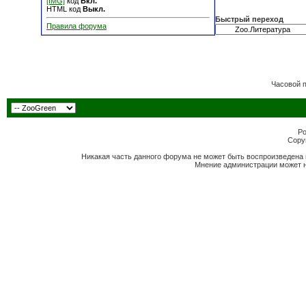
[IMG]
код
Вкл.
HTML код
Выкл.
Быстрый переход
Правила форума
Часовой 
Po
Copyr
Никакая часть данного форума не может быть воспроизведена 
Мнение администрации может н