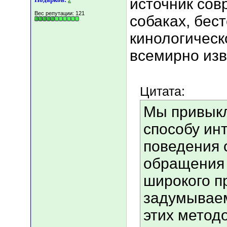
источник сов
2
Вес репутации:
121
собаках, бес
кинологическ
всемирно изв
Цитата:
Мы привыкл
способу ин
поведения 
обращения 
широкого п
задумываем
этих метод