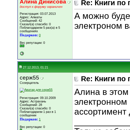
Алина Динисова
Re: Книги по
доступ к форуму ограничен
А можно будет
Регистрация: 03.07.2013
Адрес: Алматы
Сообщений: 42
электроном в
Сказал(а) спасибо: 0
Поблагодарили 5 раз(а) в 5
сообщениях
Подарков:
0
Вес репутации:
0
27.12.2013, 01:21
серж55
Re: Книги по
Созерцатель
Алина в этом
Регистрация: 09.10.2009
электронном 
Адрес: Астрахань
Сообщений: 28
Сказал(а) спасибо: 0
ассортимент 
Поблагодарили 1 раз в 1
сообщении
___________
Подарков:
1
Вес репутации:
0