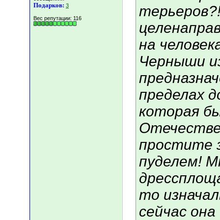
Подарков:
3
терьеров?!
Вес репутации:
116
целенаправ
на человека
Черныши из
предназнач
пределах д
которая б
Отечествен
простите 
пуделем! М
дрессплоща
то изнача
сейчас он