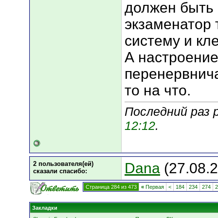
должен быть 
экзаменатор 
систему и кл
А настроение
перенервничал
то на что.
Последний раз 
12:12
.
2 пользователя(ей)
Dana
(27.08.
сказали cпасибо:
Страница 284 из 473
«
Первая
<
184
234
274
2
Закладки