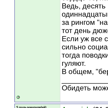
Ведь, десять 
одиннадцатый
за рингом "на
тот день дюж
Если уж все 
сильно социа
тогда поводк
гуляют.
В общем, "бе
___________
Обидеть може
5 пользователя(ей)