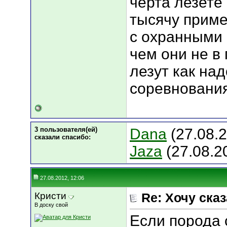
черта лезете
тысячу прим
с охранными
чем они не в 
лезут как над
соревновани
3 пользователя(ей)
Dana
(27.08.
сказали cпасибо:
Jaza
(27.08.2
27.08.2012, 12:06
Кристи
Re: Хочу сказа
В доску свой
Если порода 