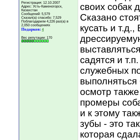
Регистрация: 12.10.2007
своих собак др
Адрес: Усть-Каменогорск,
Казахстан
Сообщений: 5,579
Сказано стоят
Сказал(а) спасибо: 7,529
Поблагодарили 4,226 раз(а) в
кусать и т.д.
2,050 сообщениях
Подарков:
4
дрессируемую
Вес репутации:
170
выставляться
садятся и т.п.
служебных по
выполняться
осмотр также
промеры соба
и к этому так
зубы - это та
которая сдал