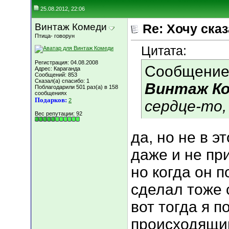
25.08.2012, 22:06
Винтаж Комеди
Re: Хочу сказа
Птица- говорун
Цитата:
Регистрация: 04.08.2008
Сообщение
Адрес: Караганда
Сообщений: 853
Сказал(а) спасибо: 1
Винтаж К
Поблагодарили 501 раз(а) в 158
сообщениях
Подарков:
2
сердце-то,
Вес репутации:
92
да, но не в э
даже и не при
но когда он 
сделал тоже с
вот тогда я 
происходящ