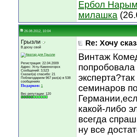
Ербол Нарым
милашка
(26.
26.08.2012, 10:04
Грызли
Re: Хочу сказа
В доску свой
Винтаж Комед
Регистрация: 22.04.2009
попробовала 
Адрес: Усть-Каменогорск
Сообщений: 3,523
Сказал(а) спасибо: 21
эксперта?так
Поблагодарили 967 раз(а) в 538
сообщениях
семинаров по
Подарков:
1
Вес репутации:
120
Германии,есл
какой-либо э
всегда спраш
ну все доста