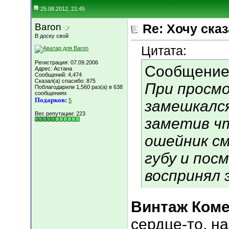
25.08.2012, 21:45
Baron
Re: Хочу сказа
В доску свой
Цитата:
Регистрация: 07.09.2006
Сообщение
Адрес: Астана
Сообщений: 4,474
Сказал(а) спасибо: 875
При просмо
Поблагодарили 1,560 раз(а) в 638
сообщениях
Подарков:
5
замешкался
Вес репутации:
223
заметив чт
ошейник см
губу и пос
воспринял 
Винтаж Ком
сердце-то, на