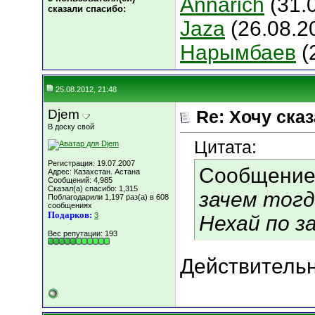
Annarich
(31.
сказали cпасибо:
Jaza
(26.08.2
Нарымбаев
(
25.08.2012, 21:48
Djem
Re: Хочу сказа
В доску свой
Цитата:
Регистрация: 19.07.2007
Сообщение
Адрес: Казахстан. Астана
Сообщений: 4,985
Сказал(а) спасибо: 1,315
зачем тогд
Поблагодарили 1,197 раз(а) в 608
сообщениях
Подарков:
3
Нехай по з
Вес репутации:
193
Действительн