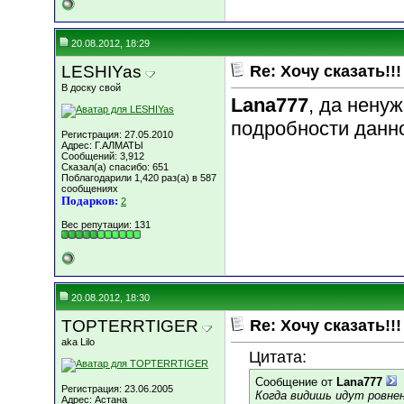
20.08.2012, 18:29
LESHIYas
Re: Хочу сказать!!!
В доску свой
Lana777
, да ненуж
подробности данно
Регистрация: 27.05.2010
Адрес: Г.АЛМАТЫ
Сообщений: 3,912
Сказал(а) спасибо: 651
Поблагодарили 1,420 раз(а) в 587
сообщениях
Подарков:
2
Вес репутации:
131
20.08.2012, 18:30
TOPTERRTIGER
Re: Хочу сказать!!!
aka Lilo
Цитата:
Сообщение от
Lana777
Регистрация: 23.06.2005
Когда видишь идут ровнен
Адрес: Астана