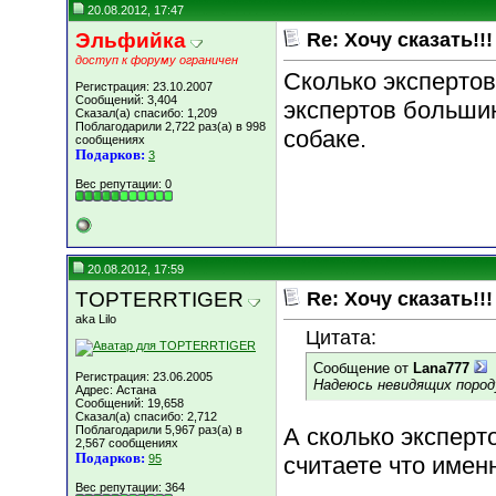
20.08.2012, 17:47
Эльфийка
Re: Хочу сказать!!!
доступ к форуму ограничен
Сколько экспертов
Регистрация: 23.10.2007
Сообщений: 3,404
экспертов большин
Сказал(а) спасибо: 1,209
Поблагодарили 2,722 раз(а) в 998
собаке.
сообщениях
Подарков:
3
Вес репутации:
0
20.08.2012, 17:59
TOPTERRTIGER
Re: Хочу сказать!!!
aka Lilo
Цитата:
Сообщение от
Lana777
Регистрация: 23.06.2005
Надеюсь невидящих породу
Адрес: Астана
Сообщений: 19,658
Сказал(а) спасибо: 2,712
Поблагодарили 5,967 раз(а) в
А сколько эксперт
2,567 сообщениях
Подарков:
95
считаете что име
Вес репутации:
364
________________