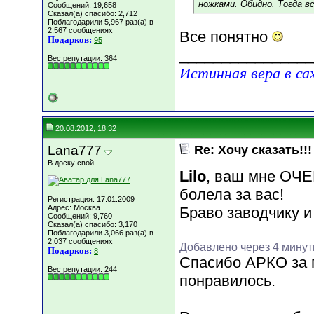
ножками. Обидно. Тогда в
Сообщений: 19,658
Сказал(а) спасибо: 2,712
Поблагодарили 5,967 раз(а) в
2,567 сообщениях
Все понятно
Подарков:
95
________________
Вес репутации:
364
Истинная вера в са
20.08.2012, 18:32
Lana777
Re: Хочу сказать!!!
В доску свой
Lilo
, ваш мне ОЧЕ
болела за вас!
Регистрация: 17.01.2009
Адрес: Москва
Браво заводчику и
Сообщений: 9,760
Сказал(а) спасибо: 3,170
Поблагодарили 3,066 раз(а) в
2,037 сообщениях
Добавлено через 4 мину
Подарков:
8
Спасибо АРКО за 
Вес репутации:
244
понравилось.