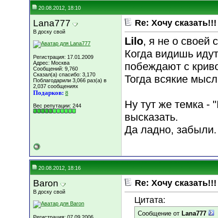
20.08.2012, 18:10
Lana777
Re: Хочу сказать!!!
В доску свой
Lilo
, я не о своей 
Когда видишь идут
Регистрация: 17.01.2009
Адрес: Москва
побеждают с криво
Сообщений: 9,760
Сказал(а) спасибо: 3,170
Тогда всякие мысли
Поблагодарили 3,066 раз(а) в
2,037 сообщениях
Подарков:
8
Ну тут же темка -
Вес репутации:
244
высказать.
Да ладно, забыли.
20.08.2012, 18:16
Baron
Re: Хочу сказать!!!
В доску свой
Цитата:
Сообщение от
Lana777
Регистрация: 07.09.2006