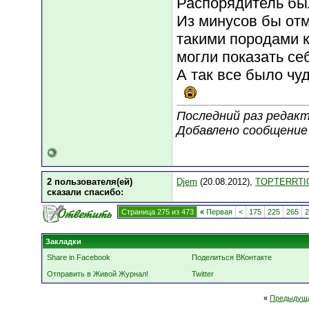
Распорядитель бы
Из минусов бы отм
такими породами к
могли показать себ
А так все было чу
Последний раз редакт
Добавлено сообщение
2 пользователя(ей)
Djem
(20.08.2012),
TOPTERRTI
сказали cпасибо:
Страница 275 из 473
«
Первая
<
175
225
265
2
Закладки
Share in Facebook
Поделиться ВКонтакте
Отправить в Живой Журнал!
Twitter
«
Предыдуща