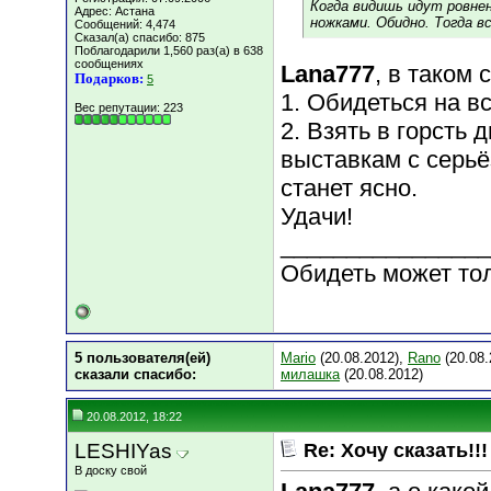
Когда видишь идут ровнен
Адрес: Астана
ножками. Обидно. Тогда в
Сообщений: 4,474
Сказал(а) спасибо: 875
Поблагодарили 1,560 раз(а) в 638
сообщениях
Lana777
, в таком 
Подарков:
5
1. Обидеться на вс
Вес репутации:
223
2. Взять в горсть 
выставкам с серьё
станет ясно.
Удачи!
________________
Обидеть может то
5 пользователя(ей)
Mario
(20.08.2012),
Rano
(20.08.
сказали cпасибо:
милашка
(20.08.2012)
20.08.2012, 18:22
LESHIYas
Re: Хочу сказать!!!
В доску свой