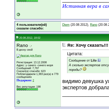
Истинная вера в са
4 пользователя(ей)
Djem
(20.08.2012),
Rano
(20.08.
сказали cпасибо:
20.08.2012, 18:02
Rano
Re: Хочу сказать!!!
В доску свой
Цитата:
Сообщение от
Lilo
Регистрация: 13.12.2008
А сколько экспертов отс
Адрес: у синего -синего моря
Сообщений: 7,797
породы?
Сказал(а) спасибо: 623
Поблагодарили 1,383 раз(а) в 779
сообщениях
видимо девушка у
Подарков:
2
экспертов добрал
Вес репутации:
198
________________