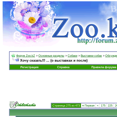
Форум Zoo.kZ
>
Основные разделы
>
Собаки
>
Выставки собак
>
Обсужде
Хочу сказать!!! ... (о выставках и после)
Регистрация
Справка
Правила форума
Страница 275 из 473
«
Первая
<
175
225
2