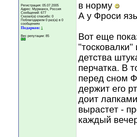
в норму
Регистрация: 05.07.2005
Адрес: Мурманск, Россия
Сообщений: 677
А у Фроси яз
Сказал(а) спасибо: 0
Поблагодарили 0 раз(а) в 0
сообщениях
Подарков:
1
Вот еще пока
Вес репутации:
85
"тосковалки"
детства штук
перчатка. В 
перед сном Ф
держит его р
доит лапками
вырастет - пр
каждый вече