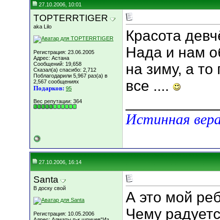
27.10.2006, 10:01
TOPTERRTIGER
aka Lilo
Красота дев
Нада и нам о
Регистрация: 23.06.2005
Адрес: Астана
Сообщений: 19,658
на зиму, а то
Сказал(а) спасибо: 2,712
Поблагодарили 5,967 раз(а) в
все ....
2,567 сообщениях
Подарков:
95
___________
Вес репутации:
364
Истинная вера
27.10.2006, 16:14
Santa
В доску свой
А это мой ре
Чему радуетс
Регистрация: 10.05.2006
Адрес: Алматы,п-к шпицев"Из