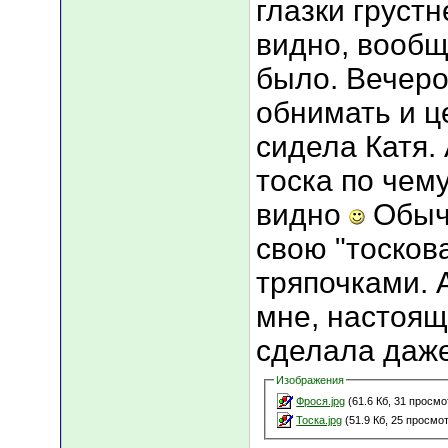
глазки грустн
видно, вообщ
было. Вечеро
обнимать и 
сидела Катя.
тоска по чем
видно
Обычн
свою "тоскова
тряпочками. 
мне, настоя
сделала даж
Изображения
Фрося.jpg
(61.6 Кб, 31 просмо
Тоска.jpg
(51.9 Кб, 25 просмо