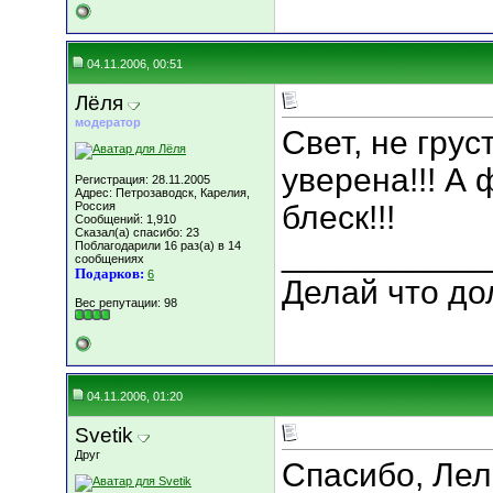
04.11.2006, 00:51
Лёля
модератор
Свет, не грус
уверена!!! А 
Регистрация: 28.11.2005
Адрес: Петрозаводск, Карелия,
Россия
блеск!!!
Сообщений: 1,910
Сказал(а) спасибо: 23
___________
Поблагодарили 16 раз(а) в 14
сообщениях
Подарков:
6
Делай что дол
Вес репутации:
98
04.11.2006, 01:20
Svetik
Друг
Спасибо, Лель