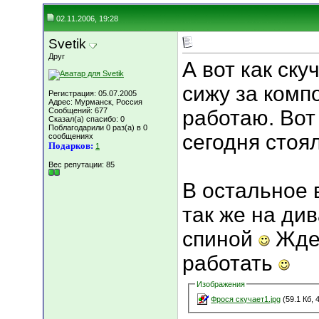
02.11.2006, 19:28
Svetik
Друг
А вот как ску
сижу за комп
Регистрация: 05.07.2005
Адрес: Мурманск, Россия
Сообщений: 677
работаю. Вот
Сказал(а) спасибо: 0
Поблагодарили 0 раз(а) в 0
сегодня стоя
сообщениях
Подарков:
1
Вес репутации:
85
В остальное 
так же на ди
спиной
Ждет
работать
Изображения
Фрося скучает1.jpg
(59.1 Кб, 