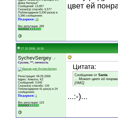
Дома Натальи"
цвет ей понр
Сообщений: 13,857
Сказал(а) спасибо: 5,577
Поблагодарили 5,930 раз(а) в
3,396 сообщениях
Подарков:
13
Вес репутации:
289
27.10.2006, 16:26
SychevSergey
Суслик, ***, личность
Цитата:
Сообщение от
Santa
Регистрация: 06.05.2006
... Может цвет ей понрав
Адрес: Алматы, KZ
Сообщений: 3,540
[/IMG]
Сказал(а) спасибо: 134
Поблагодарили 41 раз(а) в 24
сообщениях
...:-)...
Подарков:
1
Вес репутации:
123