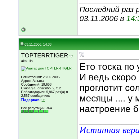
Последний раз 
03.11.2006 в
14:
03.11.2006, 14:33
TOPTERRTIGER
aka Lilo
Ето тоска по
И ведь скоро
Регистрация: 23.06.2005
Адрес: Астана
Сообщений: 19,658
проглотит со
Сказал(а) спасибо: 2,712
Поблагодарили 5,967 раз(а) в
месяцы .... у
2,567 сообщениях
Подарков:
95
настроение 
Вес репутации:
364
___________
Истинная вера