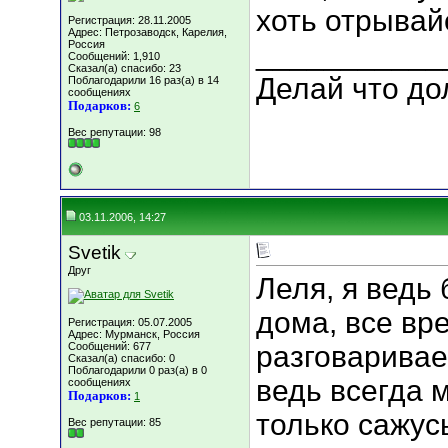
хоть отрывайс
Регистрация: 28.11.2005
Адрес: Петрозаводск, Карелия,
Россия
___________
Сообщений: 1,910
Сказал(а) спасибо: 23
Делай что дол
Поблагодарили 16 раз(а) в 14
сообщениях
Подарков:
6
Вес репутации:
98
03.11.2006, 14:27
Svetik
Друг
Леля, я ведь
дома, все вр
Регистрация: 05.07.2005
Адрес: Мурманск, Россия
Сообщений: 677
разговаривае
Сказал(а) спасибо: 0
Поблагодарили 0 раз(а) в 0
ведь всегда м
сообщениях
Подарков:
1
только сажусь
Вес репутации:
85