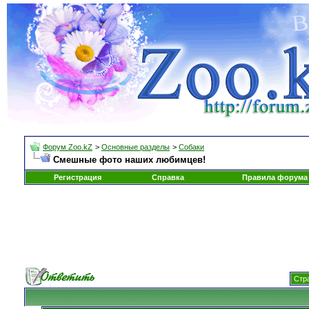
Форум Zoo.kZ
>
Основные разделы
>
Собаки
Смешные фото наших любимцев!
Регистрация
Справка
Правила форума
Стра