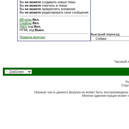
Вы
не можете
создавать новые темы
Вы
не можете
отвечать в темах
Вы
не можете
прикреплять вложения
Вы
не можете
редактировать свои сообщения
BB коды
Вкл.
Смайлы
Вкл.
[IMG]
код
Вкл.
HTML код
Выкл.
Быстрый переход
Правила форума
Часовой 
Po
Copyr
Никакая часть данного форума не может быть воспроизведена 
Мнение администрации может н