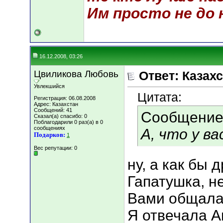
Им просто не до н
16.12.2008, 03:26
Цвиликова Любовь
Ответ: Казахс
Увлекшийся
Цитата:
Регистрация: 06.08.2008
Адрес: Казахстан
Сообщений: 41
Сообщение
Сказал(а) спасибо: 0
Поблагодарили 0 раз(а) в 0
сообщениях
А, что у в
Подарков:
1
Вес репутации:
0
ну, а как бы 
Гапатушка, н
Вами общалас
Я отвечала А