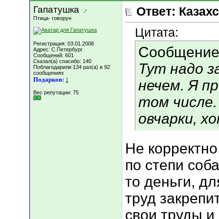
Гапатушка
Ответ: Казахс
Птица- говорун
Цитата:
Регистрация: 03.01.2008
Сообщение
Адрес: C.Петербург
Сообщений: 601
Сказал(а) спасибо: 140
Тут надо з
Поблагодарили 134 раз(а) в 92
сообщениях
Подарков:
1
нечем. Я п
Вес репутации:
75
том числе.
овчарки, х
Не корректно
по степи соба
то деньги, д
труд закрепи
свои труды и 