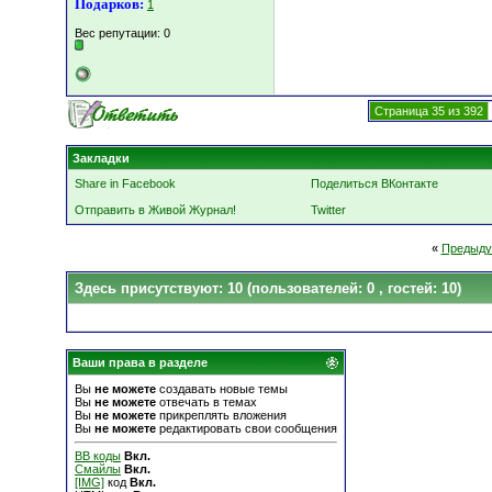
Подарков:
1
Вес репутации:
0
Страница 35 из 392
Закладки
Share in Facebook
Поделиться ВКонтакте
Отправить в Живой Журнал!
Twitter
«
Предыду
Здесь присутствуют: 10
(пользователей: 0 , гостей: 10)
Ваши права в разделе
Вы
не можете
создавать новые темы
Вы
не можете
отвечать в темах
Вы
не можете
прикреплять вложения
Вы
не можете
редактировать свои сообщения
BB коды
Вкл.
Смайлы
Вкл.
[IMG]
код
Вкл.