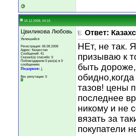
16.12.2008, 04:15
Цвиликова Любовь
Ответ: Казахс
Увлекшийся
НЕт, не так. 
Регистрация: 06.08.2008
Адрес: Казахстан
Сообщений: 41
призываю к т
Сказал(а) спасибо: 0
Поблагодарили 0 раз(а) в 0
быть дороже,
сообщениях
Подарков:
1
обидно,когда
Вес репутации:
0
тазов! цены 
последнее вр
никому и не 
вязать за так
покупатели не