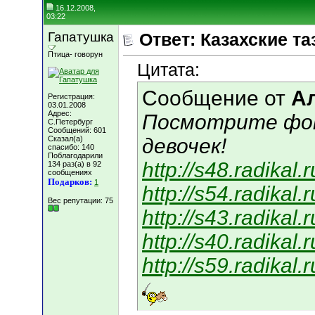
16.12.2008,
03:22
Гапатушка
Ответ: Казахские та
Птица- говорун
Цитата:
Сообщение от
Ал
Регистрация:
03.01.2008
Адрес:
Посмотрите фот
C.Петербург
Сообщений: 601
Сказал(а)
девочек!
спасибо: 140
Поблагодарили
http://s48.radikal
134 раз(а) в 92
сообщениях
Подарков:
1
http://s54.radikal
Вес репутации:
75
http://s43.radika
http://s40.radikal
http://s59.radikal