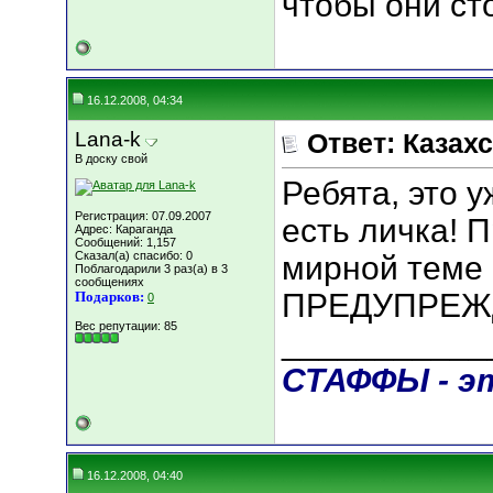
чтобы они сто
16.12.2008, 04:34
Lana-k
Ответ: Казахс
В доску свой
Ребята, это у
Регистрация: 07.09.2007
есть личка! 
Адрес: Караганда
Сообщений: 1,157
Сказал(а) спасибо: 0
мирной теме 
Поблагодарили 3 раз(а) в 3
сообщениях
ПРЕДУПРЕЖД
Подарков:
0
Вес репутации:
85
___________
СТАФФЫ - это
16.12.2008, 04:40