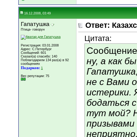
16.12.2008, 03:49
Гапатушка
Ответ: Казахс
Птица- говорун
Цитата:
Регистрация: 03.01.2008
Сообщение
Адрес: C.Петербург
Сообщений: 601
Сказал(а) спасибо: 140
ну, а как 
Поблагодарили 134 раз(а) в 92
сообщениях
Подарков:
1
Гапатушка,
Вес репутации:
75
не с Вами 
истерики. 
бодаться с
тут мой? 
призывами 
неприятно,