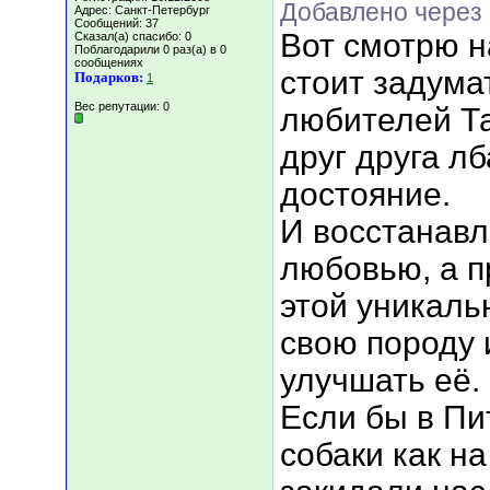
Добавлено через 
Адрес: Санкт-Петербург
Сообщений: 37
Вот смотрю н
Сказал(а) спасибо: 0
Поблагодарили 0 раз(а) в 0
сообщениях
стоит задума
Подарков:
1
Вес репутации:
0
любителей Та
друг друга л
достояние.
И восстанавл
любовью, а 
этой уникаль
свою породу 
улучшать её.
Если бы в Пи
собаки как н