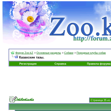
Форум Zoo.kZ
>
Основные разделы
>
Собаки
>
Породные клубы собак
Казахские тазы.
Регистрация
Справка
Правила форума
Страница 35 из