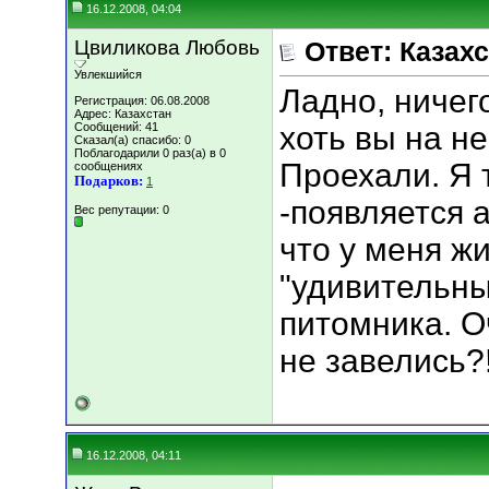
16.12.2008, 04:04
Цвиликова Любовь
Ответ: Казахс
Увлекшийся
Ладно, ничег
Регистрация: 06.08.2008
Адрес: Казахстан
Сообщений: 41
хоть вы на не
Сказал(а) спасибо: 0
Поблагодарили 0 раз(а) в 0
Проехали. Я т
сообщениях
Подарков:
1
-появляется 
Вес репутации:
0
что у меня жи
"удивительны
питомника. О
не завелись?
16.12.2008, 04:11