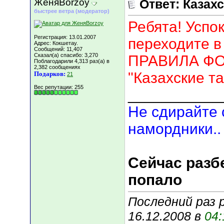
ЖеняBorzoy
Ответ: Казахс
быстрее ветра (модератор)
Ребята! Успо
Регистрация: 13.01.2007
переходите 
Адрес: Кокшетау.
Сообщений: 11,407
Сказал(а) спасибо: 3,270
ПРАВИЛА ФОР
Поблагодарили 4,313 раз(а) в
2,382 сообщениях
"Казахские та
Подарков:
21
Вес репутации:
255
___________
Не сдирайте с
намордники..
Сейчас разбе
попало
Последний раз 
16.12.2008 в
04: