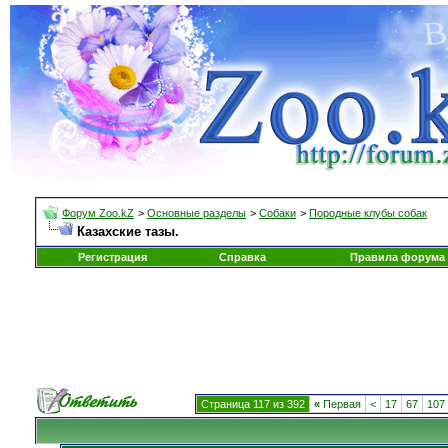
Форум Zoo.kZ
>
Основные разделы
>
Собаки
>
Породные клубы собак
Казахские тазы.
Регистрация
Справка
Правила форума
Страница 117 из 392
«
Первая
<
17
67
107