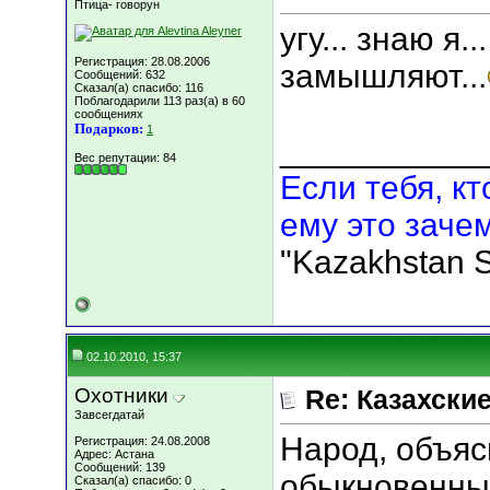
Птица- говорун
угу... знаю я.
Регистрация: 28.08.2006
замышляют...
Сообщений: 632
Сказал(а) спасибо: 116
Поблагодарили 113 раз(а) в 60
сообщениях
Подарков:
1
___________
Вес репутации:
84
Если тебя, кт
ему это зачем
"Kazakhstan S
02.10.2010, 15:37
Охотники
Re: Казахские
Завсегдатай
Народ, объяс
Регистрация: 24.08.2008
Адрес: Астана
Сообщений: 139
обыкновенным
Сказал(а) спасибо: 0