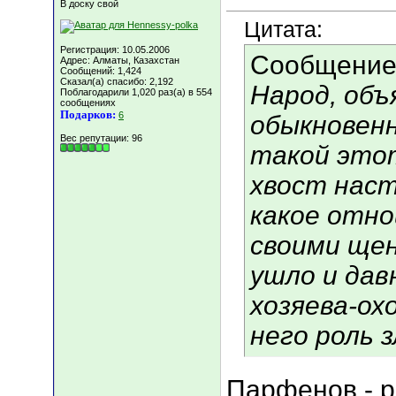
В доску свой
Цитата:
Регистрация: 10.05.2006
Сообщение
Адрес: Алматы, Казахстан
Сообщений: 1,424
Сказал(а) спасибо: 2,192
Народ, об
Поблагодарили 1,020 раз(а) в 554
сообщениях
Подарков:
6
обыкновен
Вес репутации:
96
такой это
хвост наст
какое отно
своими щен
ушло и дав
хозяева-ох
него роль 
Парфенов - р