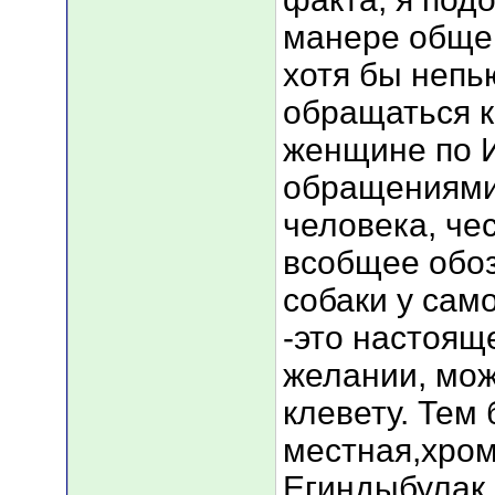
манере общен
хотя бы неп
обращаться к
женщине по 
обращениями
человека, че
всобщее обоз
собаки у само
-это настоящ
желании, мож
клевету. Тем 
местная,хром
Егиндыбулак 