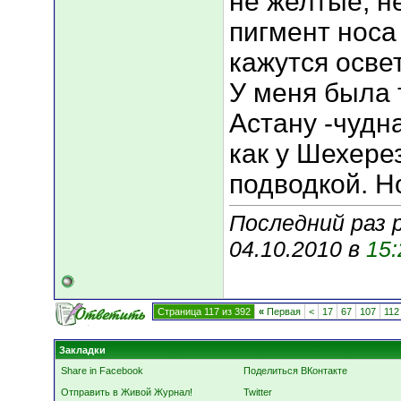
не желтые, н
пигмент носа
кажутся осве
У меня была 
Астану -чудна
как у Шехере
подводкой. Н
Последний раз 
04.10.2010 в
15:
Страница 117 из 392
«
Первая
<
17
67
107
112
Закладки
Share in Facebook
Поделиться ВКонтакте
Отправить в Живой Журнал!
Twitter