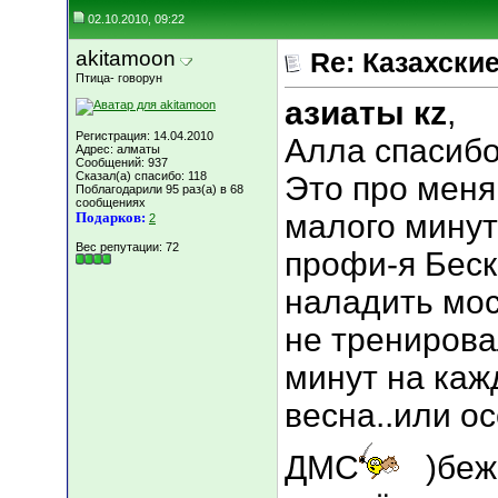
02.10.2010, 09:22
akitamoon
Re: Казахские
Птица- говорун
азиаты кz
,
Регистрация: 14.04.2010
Алла спасибо
Адрес: алматы
Сообщений: 937
Сказал(а) спасибо: 118
Это про меня
Поблагодарили 95 раз(а) в 68
сообщениях
малого минут
Подарков:
2
Вес репутации:
72
профи-я Бес
наладить мос
не тренировал
минут на каж
весна..или о
ДМС
)беж