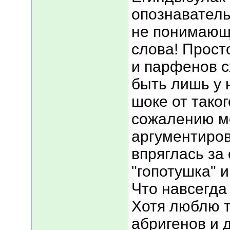
опознаватель
не понимающа
слова! Прост
и парфенов с
быть лишь у н
шоке от тако
сожалению м
аргументиров
впряглась за
"гопотушка" и
Что навсегда 
Хотя люблю т
абригенов и 