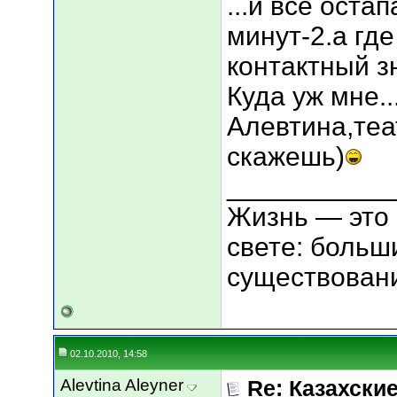
...и всё оста
минут-2.а где
контактный з
Куда уж мне..
Алевтина,теа
скажешь)
___________
Жизнь — это 
свете: больш
существовани
02.10.2010, 14:58
Alevtina Aleyner
Re: Казахские