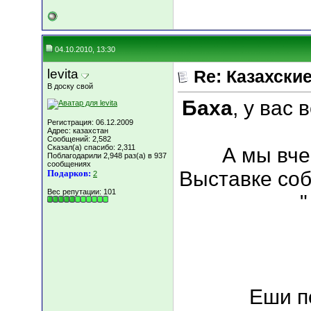
04.10.2010, 13:30
levita
Re: Казахские
В доску свой
Баха
, у вас
Регистрация: 06.12.2009
Адрес: казахстан
Сообщений: 2,582
Сказал(а) спасибо: 2,311
А мы вч
Поблагодарили 2,948 раз(а) в 937
сообщениях
Выставке соб
Подарков:
2
Вес репутации:
101
"
Еши п