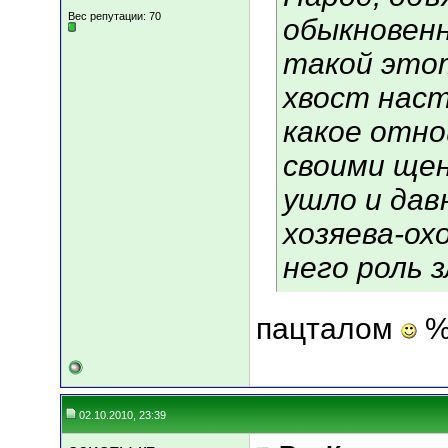
Вес репутации:
70
обыкновен
такой это
хвост наст
какое отно
своими щен
ушло и дав
хозяева-ох
него роль 
пацталом
%
02.10.2010, 23:39