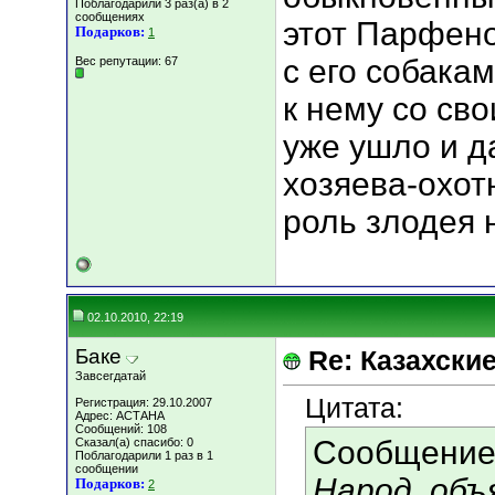
Поблагодарили 3 раз(а) в 2
сообщениях
этот Парфено
Подарков:
1
с его собака
Вес репутации:
67
к нему со св
уже ушло и д
хозяева-охотн
роль злодея 
02.10.2010, 22:19
Баке
Re: Казахские
Завсегдатай
Цитата:
Регистрация: 29.10.2007
Адрес: АСТАНА
Сообщений: 108
Сообщение
Сказал(а) спасибо: 0
Поблагодарили 1 раз в 1
сообщении
Народ, об
Подарков:
2