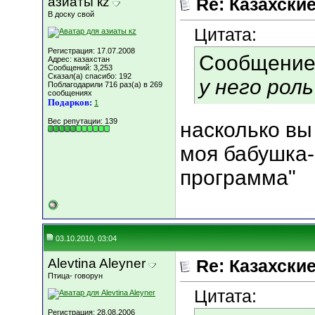
азиаты кz
Re: Казахские
В доску свой
Цитата:
Регистрация: 17.07.2008
Сообщение
Адрес: казахстан
Сообщений: 3,253
Сказал(а) спасибо: 192
у него рол
Поблагодарили 716 раз(а) в 269
сообщениях
Подарков:
1
Вес репутации:
139
насколько вы
моя бабушка-
программа"
03.10.2010, 03:04
Alevtina Aleyner
Re: Казахские
Птица- говорун
Цитата:
Регистрация: 28.08.2006