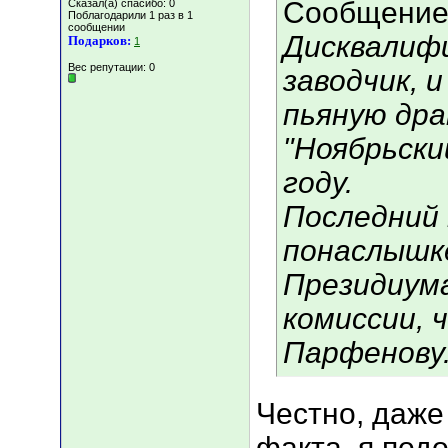
Сообщение
Сказал(а) спасибо: 0
Поблагодарили 1 раз в 1
сообщении
Дисквалифи
Подарков:
1
Вес репутации:
0
заводчик, и
пьяную дра
"Ноябрьски
году.
Последний 
понаслышке
Президиума
комиссии, 
Парфенову
Честно, даже
факта, я под