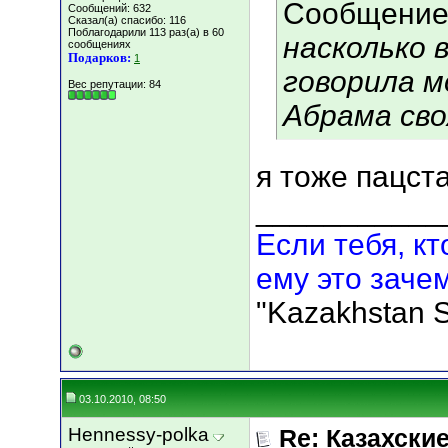
Сообщение
Сообщений: 632
Сказал(а) спасибо: 116
Поблагодарили 113 раз(а) в 60
насколько 
сообщениях
Подарков:
1
говорила м
Вес репутации:
84
Абрама сво
я тоже пацс
___________
Если тебя, кт
ему это зачем
"Kazakhstan S
03.10.2010, 08:50
Hennessy-polka
Re: Казахские